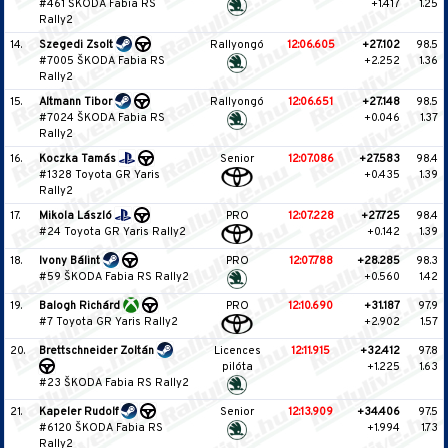
#461 ŠKODA Fabia RS
+1.417
1.25
Rally2
14.
Szegedi Zsolt
Rallyongó
12:06.605
+27.102
98.5
#7005 ŠKODA Fabia RS
+2.252
1.36
Rally2
15.
Altmann Tibor
Rallyongó
12:06.651
+27.148
98.5
#7024 ŠKODA Fabia RS
+0.046
1.37
Rally2
16.
Koczka Tamás
Senior
12:07.086
+27.583
98.4
#1328 Toyota GR Yaris
+0.435
1.39
Rally2
17.
Mikola László
PRO
12:07.228
+27.725
98.4
#24 Toyota GR Yaris Rally2
+0.142
1.39
18.
Ivony Bálint
PRO
12:07.788
+28.285
98.3
#59 ŠKODA Fabia RS Rally2
+0.560
1.42
19.
Balogh Richárd
PRO
12:10.690
+31.187
97.9
#7 Toyota GR Yaris Rally2
+2.902
1.57
20.
Brettschneider Zoltán
Licences
12:11.915
+32.412
97.8
pilóta
+1.225
1.63
#23 ŠKODA Fabia RS Rally2
21.
Kapeler Rudolf
Senior
12:13.909
+34.406
97.5
#6120 ŠKODA Fabia RS
+1.994
1.73
Rally2