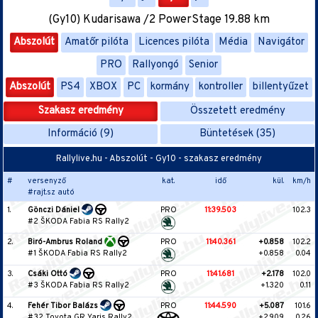
(Gy10) Kudarisawa /2 PowerStage 19.88 km
Abszolút
Amatőr pilóta
Licences pilóta
Média
Navigátor
PRO
Rallyongó
Senior
Abszolút
PS4
XBOX
PC
kormány
kontroller
billentyűzet
Szakasz eredmény
Összetett eredmény
Információ (9)
Büntetések (35)
Rallylive.hu - Abszolút - Gy10 - szakasz eredmény
#
versenyző
kat.
idő
kül.
km/h
#rajt.sz autó
1.
Gönczi Dániel
PRO
11:39.503
102.3
#2 ŠKODA Fabia RS Rally2
2.
Biró-Ambrus Roland
PRO
11:40.361
+0.858
102.2
#1 ŠKODA Fabia RS Rally2
+0.858
0.04
3.
Csáki Ottó
PRO
11:41.681
+2.178
102.0
#3 ŠKODA Fabia RS Rally2
+1.320
0.11
4.
Fehér Tibor Balázs
PRO
11:44.590
+5.087
101.6
#32 Toyota GR Yaris Rally2
+2.909
0.26