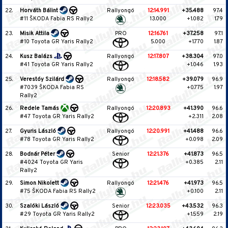
22.
Horváth Bálint
Rallyongó
12:14.991
+35.488
97.4
#11 ŠKODA Fabia RS Rally2
13.000
+1.082
1.79
23.
Misik Attila
PRO
12:16.761
+37.258
97.1
#10 Toyota GR Yaris Rally2
5.000
+1.770
1.87
24.
Kusz Balázs
Rallyongó
12:17.807
+38.304
97.0
#41 Toyota GR Yaris Rally2
+1.046
1.93
25.
Verestóy Szilárd
Rallyongó
12:18.582
+39.079
96.9
#7039 ŠKODA Fabia RS
+0.775
1.97
Rally2
26.
Redele Tamás
Rallyongó
12:20.893
+41.390
96.6
#47 Toyota GR Yaris Rally2
+2.311
2.08
27.
Gyuris László
Rallyongó
12:20.991
+41.488
96.6
#78 Toyota GR Yaris Rally2
+0.098
2.09
28.
Bodnár Péter
Senior
12:21.376
+41.873
96.5
#4024 Toyota GR Yaris
+0.385
2.11
Rally2
29.
Simon Nikolett
Rallyongó
12:21.476
+41.973
96.5
#75 ŠKODA Fabia RS Rally2
+0.100
2.11
30.
Szalóki László
Senior
12:23.035
+43.532
96.3
#29 Toyota GR Yaris Rally2
+1.559
2.19