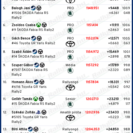
5.
Balogh Jani
PRO
11:48.951
+9.448
100.9
#1506 ŠKODA Fabia RS
+4.361
0.48
Rally2
6.
Zsoldos Csaba
PRO
11:51.414
+11.911
100.6
#9 ŠKODA Fabia RS Rally2
+2.463
0.60
7.
Gách Bence
PRO
11:52.074
+12.571
100.5
#46 Toyota GR Yaris Rally2
+0.660
0.63
8.
Szabó Ádám
PRO
11:54.972
+15.469
100.1
#14 ŠKODA Fabia RS Rally2
+2.898
0.78
9.
Szuper Gábor
Média
11:57.292
+17.789
99.8
#7017 ŠKODA Fabia RS
+2.320
0.89
Rally2
10.
Homann Ákos
Rallyongó
11:57.834
+18.331
99.7
#6116 Toyota GR Yaris
+0.542
0.92
Rally2
11.
Gellér Tamás
Senior
12:02.713
+23.210
99.0
#15 ŠKODA Fabia RS Rally2
+4.879
1.17
12.
Szénási Zoltán
Amatőr pilóta
12:02.936
+23.433
99.0
#5105 Toyota GR Yaris
+0.223
1.18
Rally2
13.
Bíró Attila
Rallyongó
12:04.353
+24.850
98.8