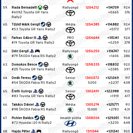
59.
Rada Bernadett
Rallyongó
12:54.212
+1:14.709
92.4
#6092 Toyota GR Yaris
+0.665
3.76
Rally2
60.
Tűzkő Márk Gergő
Média
12:54.385
+1:14.882
92.4
#53 Toyota GR Yaris Rally2
+0.173
3.77
61.
Farkas Gábor III
PRO
12:54.644
+1:15.141
92.4
#19 Toyota GR Yaris Rally2
+0.259
3.78
62.
Déri Gergő
Rallyongó
12:56.250
+1:16.747
92.2
#79 ŠKODA Fabia RS Rally2
+1.606
3.86
63.
Domokos Bence
Rallyongó
12:58.335
+1:18.832
92.0
#25 Toyota GR Yaris Rally2
+2.085
3.97
64.
Deák Ferenc
Senior
13:00.572
+1:21.069
91.7
#54 ŠKODA Fabia RS Rally2
5.000
+2.237
4.08
65.
Éreth György
Senior
13:02.491
+1:22.988
91.5
#83 Toyota GR Yaris Rally2
+1.919
4.17
66.
Takács Dániel
Média
13:05.274
+1:25.771
91.1
#98 ŠKODA Fabia RS Rally2
15.000
+2.783
4.31
67.
Pichler Balázs
Amatőr pilóta
13:08.504
+1:29.001
90.8
#73 Hyundai i20 N Rally2
+3.230
4.48
68.
Hajdu Péter
Rallyongó
13:11.044
+1:31.541
90.5