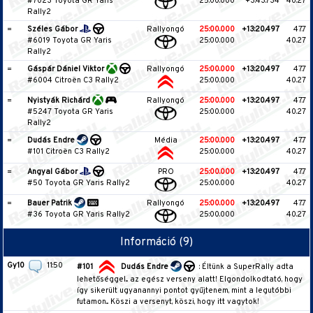
#7023 Toyota GR Yaris
25:00.000
+3:43.734
40.27
Rally2
=
Széles Gábor
Rallyongó
25:00.000
+13:20.497
47.7
#6019 Toyota GR Yaris
25:00.000
40.27
Rally2
=
Gáspár Dániel Viktor
Rallyongó
25:00.000
+13:20.497
47.7
#6004 Citroën C3 Rally2
25:00.000
40.27
=
Nyistyák Richárd
Rallyongó
25:00.000
+13:20.497
47.7
#5247 Toyota GR Yaris
25:00.000
40.27
Rally2
=
Dudás Endre
Média
25:00.000
+13:20.497
47.7
#101 Citroën C3 Rally2
25:00.000
40.27
=
Angyal Gábor
PRO
25:00.000
+13:20.497
47.7
#50 Toyota GR Yaris Rally2
25:00.000
40.27
=
Bauer Patrik
Rallyongó
25:00.000
+13:20.497
47.7
#36 Toyota GR Yaris Rally2
25:00.000
40.27
Információ (9)
Gy10
11:50
#101
Dudás Endre
: Éltünk a SuperRally adta
lehetőséggel... az egész verseny alatt! Elgondolkodtató, hogy
így sikerült ugyanannyi pontot gyűjtenem, mint a legutóbbi
futamon... Köszi a versenyt, köszi, hogy itt vagytok!