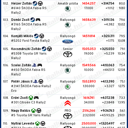
102.
Heizer Zoltán
Amatőr pilóta
14:54.257
+3:14.754
80.0
#6140 ŠKODA Fabia RS
17.000
+11.112
9.80
Rally2
103.
Dombi Zsolt
Rallyongó
14:58.639
+3:19.136
79.6
#3165 ŠKODA Fabia RS
+4.382
10.02
Rally2
104.
Komjáti Miklós
Rallyongó
14:59.814
+3:20.311
79.5
#5202 Ford Fiesta Rally2
+1.175
10.08
105.
Kocsmárszki Zoltán
Senior
15:05.053
+3:25.550
79.1
#5308 Toyota GR Yaris
19.000
+5.239
10.34
Rally2
106.
Szalai Zoltán
Rallyongó
15:49.566
+4:10.063
75.4
#450 ŠKODA Fabia RS
10.000
+44.513
12.58
Rally2
107.
Pintér János II
Rallyongó
15:52.893
+4:13.390
75.1
#3141 ŠKODA Fabia Rally2
1:30.000
+3.327
12.75
Evo
108.
Erdei Zsolt
Rallyongó
16:16.741
+4:37.238
73.3
#301 Citroën C3 Rally2
34.000
+23.848
13.95
109.
Nagy Balázs
PRO
21:16.266
+9:36.763
56.1
#5 Toyota GR Yaris Rally2
2:32.000
+4:59.525
29.01
110.
Nyitrai Levente
Rallyongó
25:00.000
+13:20.497
47.7