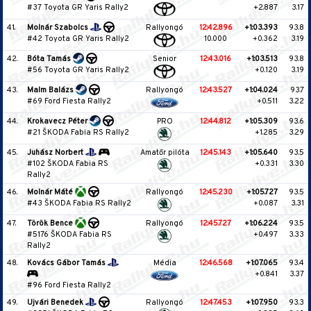
#37 Toyota GR Yaris Rally2
+2.887
3.17
41.
Molnár Szabolcs
Rallyongó
12:42.896
+1:03.393
93.8
#42 Toyota GR Yaris Rally2
10.000
+0.362
3.19
42.
Bóta Tamás
Senior
12:43.016
+1:03.513
93.8
#56 Toyota GR Yaris Rally2
+0.120
3.19
43.
Malm Balázs
Rallyongó
12:43.527
+1:04.024
93.7
#69 Ford Fiesta Rally2
+0.511
3.22
44.
Krokavecz Péter
PRO
12:44.812
+1:05.309
93.6
#21 ŠKODA Fabia RS Rally2
+1.285
3.29
45.
Juhász Norbert
Amatőr pilóta
12:45.143
+1:05.640
93.5
#102 ŠKODA Fabia RS
+0.331
3.30
Rally2
46.
Molnár Máté
Rallyongó
12:45.230
+1:05.727
93.5
#43 ŠKODA Fabia RS Rally2
+0.087
3.31
47.
Török Bence
Rallyongó
12:45.727
+1:06.224
93.5
#5176 ŠKODA Fabia RS
+0.497
3.33
Rally2
48.
Kovács Gábor Tamás
Média
12:46.568
+1:07.065
93.4
+0.841
3.37
#96 Ford Fiesta Rally2
49.
Ujvári Benedek
Rallyongó
12:47.453
+1:07.950
93.3