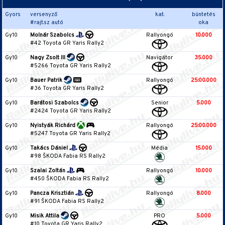
Gyors
versenyző
kat.
büntetés
#rajt.sz autó
oka
Gy10
Molnár Szabolcs
Rallyongó
10.000
#42 Toyota GR Yaris Rally2
Gy10
Nagy Zsolt III
Navigátor
35.000
#5266 Toyota GR Yaris Rally2
Gy10
Bauer Patrik
Rallyongó
25:00.000
#36 Toyota GR Yaris Rally2
Gy10
Barátosi Szabolcs
Senior
5.000
#2424 Toyota GR Yaris Rally2
Gy10
Nyistyák Richárd
Rallyongó
25:00.000
#5247 Toyota GR Yaris Rally2
Gy10
Takács Dániel
Média
15.000
#98 ŠKODA Fabia RS Rally2
Gy10
Szalai Zoltán
Rallyongó
10.000
#450 ŠKODA Fabia RS Rally2
Gy10
Pancza Krisztián
Rallyongó
8.000
#91 ŠKODA Fabia RS Rally2
Gy10
Misik Attila
PRO
5.000
#10 Toyota GR Yaris Rally2