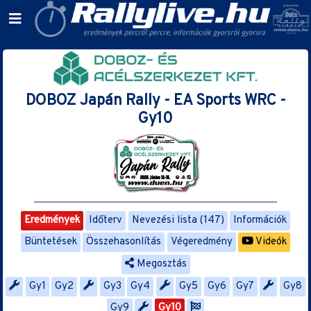
DOBOZ Japán Rally - EA Sports WRC -
Gy10
Eredmények
Időterv
Nevezési lista (147)
Információk
Büntetések
Összehasonlítás
Végeredmény
Videók
Megosztás
Gy1
Gy2
Gy3
Gy4
Gy5
Gy6
Gy7
Gy8
Gy9
Gy10