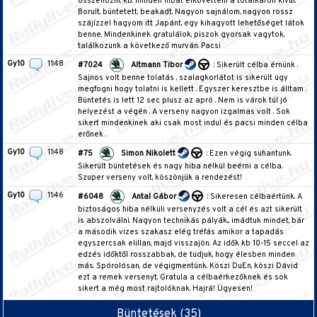
összehozni, kb. minden hibát elkövettem a totálkáron kívül.
Borult, büntetett, beakadt. Nagyon sajnálom, nagyon rossz
szájízzel hagyom itt Japánt, egy kihagyott lehetőséget látok
benne. Mindenkinek gratulálok, piszok gyorsak vagytok,
találkozunk a következő murván. Pacsi
Gy10
11:48
#7024
Altmann Tibor
: Sikerült célba érnünk .
Sajnos volt benne tolatás , szalagkorlátot is sikerült úgy
megfogni hogy tolatni is kellett . Egyszer keresztbe is álltam .
Büntetés is lett 12 sec plusz az apró . Nem is várok túl jó
helyezést a végén . A verseny nagyon izgalmas volt . Sok
sikert mindenkinek aki csak most indul és pacsi minden célba
erőnek .
Gy10
11:48
#75
Simon Nikolett
: Ezen végig suhantunk.
Sikerült büntetések és nagy hiba nélkül beérni a célba.
Szuper verseny volt, köszönjük a rendezést!
Gy10
11:46
#6048
Antal Gábor
: Sikeresen célbaértünk. A
biztoságos hiba nélküli versenyzés volt a cél és azt sikerült
is abszolválni. Nagyon technikás pályák... imádtuk mindet, bár
a második vizes szakasz elég tréfás amikor a tapadás
egyszercsak elillan, majd visszajön. Az idők kb 10-15 seccel az
edzés időktől rosszabbak, de tudjuk, hogy élesben minden
más. Spórolósan, de végigmentünk. Köszi DuEn, köszi Dávid
ezt a remek versenyt. Gratula a célbaérkezőknek és sok
sikert a még most rajtolóknak. Hajrá! Ügyesen!
Büntetések (35)