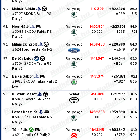
Rally2
94.
Molnár Adrián
Rallyongó
14:01.709
+2:22.206
85.0
#7027 ŠKODA Fabia RS
+0.299
7.15
Rally2
95.
Herr Máté
Rallyongó
14:02.804
+2:23.301
84.9
#3085 ŠKODA Fabia RS
20.000
+1.095
7.21
Rally2
96.
Milánszki Zsolt
Rallyongó
14:08.483
+2:28.980
84.3
#624 Ford Fiesta Rally2
+5.679
7.49
97.
Bertók Lajos
Rallyongó
14:19.547
+2:40.044
83.3
#7034 ŠKODA Fabia RS
+11.064
8.05
Rally2
98.
Bajka Gábor
Rallyongó
14:31.374
+2:51.871
82.1
#1085 ŠKODA Fabia Rally2
+11.827
8.65
Evo
99.
Kulcsár József
Senior
14:37.080
+2:57.577
81.6
#6067 Toyota GR Yaris
30.000
+5.706
8.93
Rally2
100.
Lovas Krisztián
Rallyongó
14:39.393
+2:59.890
81.4
#6022 ŠKODA Fabia RS
6.000
+2.313
9.05
Rally2
101.
Tóth Attis
Rallyongó
14:43.145
+3:03.642
81.0
#621 Citroën C3 Rally2
30.000
+3.752
9.24