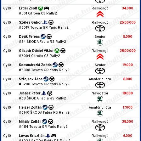
Gy10
Erdei Zsolt
Rallyongó
34.000
#301 Citroën C3 Rally2
Gy10
Széles Gábor
Rallyongó
25:00.000
#6019 Toyota GR Yaris Rally2
Gy10
Deák Ferenc
Senior
5.000
#54 ŠKODA Fabia RS Rally2
Gy10
Gáspár Dániel Viktor
Rallyongó
25:00.000
#6004 Citroën C3 Rally2
Gy10
Kocsmárszki Zoltán
Senior
19.000
#5308 Toyota GR Yaris Rally2
Gy10
Sztojkov Ákos
Amatőr pilóta
6.000
#3200 Toyota GR Yaris Rally2
Gy10
Juhász Péter
Navigátor
18.000
#68 ŠKODA Fabia RS Rally2
Gy10
Heizer Zoltán
Amatőr pilóta
17.000
#6140 ŠKODA Fabia RS Rally2
Gy10
Mihály Zoltán
Rallyongó
38.000
#4114 Toyota GR Yaris Rally2
Gy10
Lovas Krisztián
Rallyongó
6.000