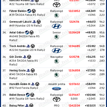
31.
Kulicskó Roland
PRO
12:23.107
+43.604
96.3
#22 Toyota GR Yaris Rally2
+0.072
2.19
32.
Führer Balázs
Rallyongó
12:23.852
+44.349
96.2
#39 ŠKODA Fabia RS Rally2
+0.745
2.23
33.
Gerencsér László
Rallyongó
12:24.116
+44.613
96.2
#49 Hyundai i20 N Rally2
+0.264
2.24
34.
Antal Gábor
Senior
12:28.428
+48.925
95.6
#6048 ŠKODA Fabia RS
+4.312
2.46
Rally2
35.
Tisch András
Rallyongó
12:34.685
+55.182
94.8
#2234 Hyundai i20 N Rally2
+6.257
2.78
36.
Gór Zorán
Navigátor
12:35.718
+56.215
94.7
#254 ŠKODA Fabia RS
+1.033
2.83
Rally2
37.
Hering Gyula
Rallyongó
12:36.858
+57.355
94.6
#140 ŠKODA Fabia RS
+1.140
2.89
Rally2
38.
Horváth Ádám III
Amatőr pilóta
12:37.602
+58.099
94.5
#92 Ford Fiesta Rally2
+0.744
2.92
39.
Bálint Bence
Rallyongó
12:39.647
+1:00.144
94.2
#99 Toyota GR Yaris Rally2
5.000
+2.045
3.03
40.
Balog Péter
PRO
12:42.534
+1:03.031
93.9