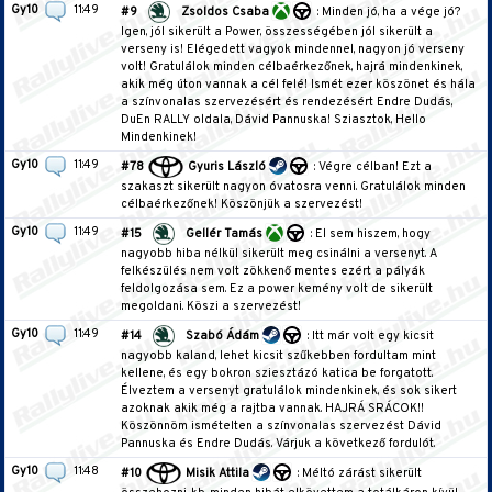
Gy10
11:49
#9
Zsoldos Csaba
: Minden jó, ha a vége jó?
Igen, jól sikerült a Power, összességében jól sikerült a
verseny is! Elégedett vagyok mindennel, nagyon jó verseny
volt! Gratulálok minden célbaérkezőnek, hajrá mindenkinek,
akik még úton vannak a cél felé! Ismét ezer köszönet és hála
a színvonalas szervezésért és rendezésért Endre Dudás,
DuEn RALLY oldala, Dávid Pannuska! Sziasztok, Hello
Mindenkinek!
Gy10
11:49
#78
Gyuris László
: Végre célban! Ezt a
szakaszt sikerült nagyon óvatosra venni. Gratulálok minden
célbaérkezőnek! Köszönjük a szervezést!
Gy10
11:49
#15
Gellér Tamás
: El sem hiszem, hogy
nagyobb hiba nélkül sikerült meg csinálni a versenyt. A
felkészülés nem volt zökkenő mentes ezért a pályák
feldolgozása sem. Ez a power kemény volt de sikerült
megoldani. Köszi a szervezést!
Gy10
11:49
#14
Szabó Ádám
: Itt már volt egy kicsit
nagyobb kaland, lehet kicsit szűkebben fordultam mint
kellene, és egy bokron sziesztázó katica be forgatott.
Élveztem a versenyt gratulálok mindenkinek, és sok sikert
azoknak akik még a rajtba vannak. HAJRÁ SRÁCOK!!
Köszönnöm ismételten a színvonalas szervezést Dávid
Pannuska és Endre Dudás. Várjuk a következő fordulót.
Gy10
11:48
#10
Misik Attila
: Méltó zárást sikerült