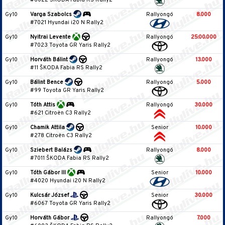
#6022 ŠKODA Fabia RS Rally2
Gy10
Varga Szabolcs
Rallyongó
8.000
#7021 Hyundai i20 N Rally2
Gy10
Nyitrai Levente
Rallyongó
25:00.000
#7023 Toyota GR Yaris Rally2
Gy10
Horváth Bálint
Rallyongó
13.000
#11 ŠKODA Fabia RS Rally2
Gy10
Bálint Bence
Rallyongó
5.000
#99 Toyota GR Yaris Rally2
Gy10
Tóth Attis
Rallyongó
30.000
#621 Citroën C3 Rally2
Gy10
Chamik Attila
Senior
10.000
#278 Citroën C3 Rally2
Gy10
Sziebert Balázs
Rallyongó
8.000
#7011 ŠKODA Fabia RS Rally2
Gy10
Tóth Gábor III
Senior
10.000
#4020 Hyundai i20 N Rally2
Gy10
Kulcsár József
Senior
30.000
#6067 Toyota GR Yaris Rally2
Gy10
Horváth Gábor
Rallyongó
7.000