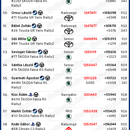
#2351 ŠKODA Fabia RS
+0.885
3.42
Rally2
50.
Orosz László
Rallyongó
12:47.601
+1:08.098
93.2
#71 Toyota GR Yaris Rally2
+0.148
3.43
51.
Bálint Zoltán
Rallyongó
12:47.677
+1:08.174
93.2
#26 Toyota GR Yaris Rally2
+0.076
3.43
52.
Süli Attila
Senior
12:48.896
+1:09.393
93.1
#84 Toyota GR Yaris Rally2
+1.219
3.49
53.
Sevinger Sándor
Senior
12:50.119
+1:10.616
92.9
#77 ŠKODA Fabia RS Rally2
+1.223
3.55
54.
Sántha László
Senior
12:50.667
+1:11.164
92.9
#76 ŠKODA Fabia RS Rally2
+0.548
3.58
55.
Gyarmati Ágoston
PRO
12:51.225
+1:11.722
92.8
#4184 ŠKODA Fabia RS
5.000
+0.558
3.61
Rally2
56.
Kiss Ádám
Navigátor
12:51.443
+1:11.940
92.8
#6110 ŠKODA Fabia RS
+0.218
3.62
Rally2
57.
Markó Zoltán
PRO
12:52.928
+1:13.425
92.6
#33 ŠKODA Fabia RS Rally2
+1.485
3.69
58.
Knáb Gábor
Rallyongó
12:53.547
+1:14.044
92.5
#58 Citroën C3 Rally2
+0.619
3.72