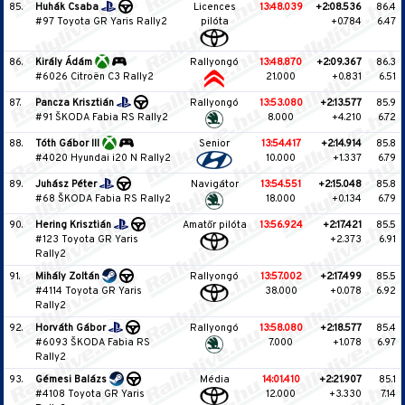
85.
Huhák Csaba
Licences
13:48.039
+2:08.536
86.4
#97 Toyota GR Yaris Rally2
pilóta
+0.784
6.47
86.
Király Ádám
Rallyongó
13:48.870
+2:09.367
86.3
#6026 Citroën C3 Rally2
21.000
+0.831
6.51
87.
Pancza Krisztián
Rallyongó
13:53.080
+2:13.577
85.9
#91 ŠKODA Fabia RS Rally2
8.000
+4.210
6.72
88.
Tóth Gábor III
Senior
13:54.417
+2:14.914
85.8
#4020 Hyundai i20 N Rally2
10.000
+1.337
6.79
89.
Juhász Péter
Navigátor
13:54.551
+2:15.048
85.8
#68 ŠKODA Fabia RS Rally2
18.000
+0.134
6.79
90.
Hering Krisztián
Amatőr pilóta
13:56.924
+2:17.421
85.5
#123 Toyota GR Yaris
+2.373
6.91
Rally2
91.
Mihály Zoltán
Rallyongó
13:57.002
+2:17.499
85.5
#4114 Toyota GR Yaris
38.000
+0.078
6.92
Rally2
92.
Horváth Gábor
Rallyongó
13:58.080
+2:18.577
85.4
#6093 ŠKODA Fabia RS
7.000
+1.078
6.97
Rally2
93.
Gémesi Balázs
Média
14:01.410
+2:21.907
85.1
#4108 Toyota GR Yaris
12.000
+3.330
7.14