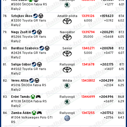
77.
Kiss Gábor
Rallyongó
13:38.934
+1:59.431
87.4
#5000 ŠKODA Fabia RS
+1.277
6.01
Rally2
78.
Sztojkov Ákos
Amatőr pilóta
13:39.126
+1:59.623
87.4
#3200 Toyota GR Yaris
6.000
+0.192
6.02
Rally2
79.
Nagy Zsolt III
Navigátor
13:39.794
+2:00.291
87.3
#5266 Toyota GR Yaris
35.000
+0.668
6.05
Rally2
80.
Barátosi Szabolcs
Senior
13:40.271
+2:00.768
87.2
#2424 Toyota GR Yaris
5.000
+0.477
6.07
Rally2
81.
Saliga Gábor
Rallyongó
13:41.678
+2:02.175
87.1
#4502 Toyota GR Yaris
+1.407
6.15
Rally2
82.
Veres Attila
Média
13:43.802
+2:04.299
86.9
#5016 ŠKODA Fabia RS
+2.124
6.25
Rally2
83.
Erdei Tamás
Rallyongó
13:44.499
+2:04.996
86.8
#7038 ŠKODA Fabia RS
+0.697
6.29
Rally2
84.
Zamba Ádám
Rallyongó
13:47.255
+2:07.752
86.5
#1304 Volkswagen Polo GTI
+2.756
6.43
R5