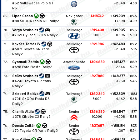
#52 Volkswagen Polo GTI
+2.540
4.60
R5
69.
Lipan Csaba
Navigátor
13:18.742
+1:39.239
89.6
#88 ŠKODA Fabia RS Rally2
+7.698
4.99
70.
Varga Szabolcs
Rallyongó
13:19.438
+1:39.935
89.5
#7021 Hyundai i20 N Rally2
8.000
+0.696
5.03
71.
Kovács Tamás IV
Rallyongó
13:21.986
+1:42.483
89.2
#6071 Toyota GR Yaris
+2.548
5.16
Rally2
72.
Gyarmati Zoltán
Amatőr pilóta
13:24.630
+1:45.127
88.9
#698 Ford Fiesta Rally2
+2.644
5.29
73.
Szűcs Szabolcs
Rallyongó
13:27.880
+1:48.377
88.6
#4246 Toyota GR Yaris
+3.250
5.45
Rally2
74.
Sziebert Balázs
Rallyongó
13:32.342
+1:52.839
88.1
#7011 ŠKODA Fabia RS
8.000
+4.462
5.68
Rally2
75.
Chamik Attila
Senior
13:36.350
+1:56.847
87.7
#278 Citroën C3 Rally2
10.000
+4.008
5.88
76.
Domán Zoltán
Senior
13:37.657
+1:58.154
87.5
#70 Toyota GR Yaris Rally2
+1.307
5.94