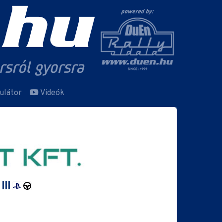
ulátor
Videók
III