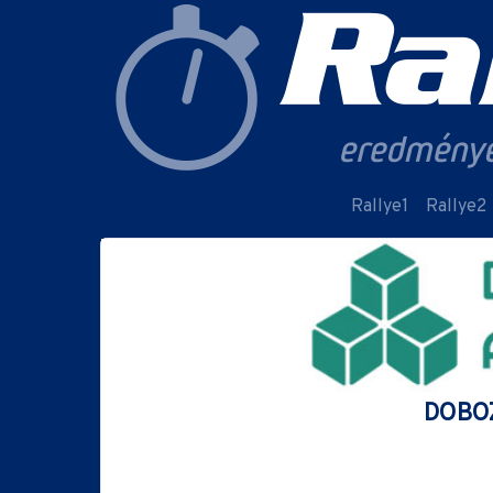
Rallye1
Rallye2
DOBOZ 