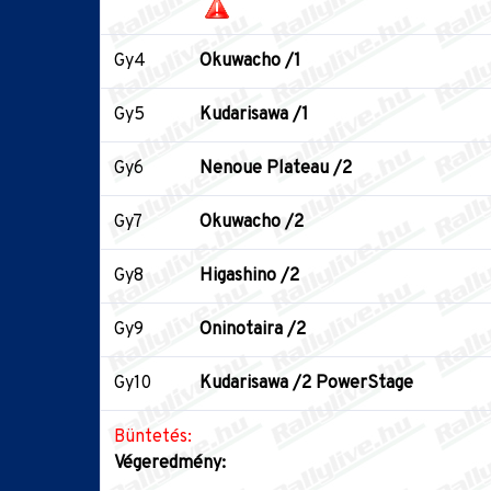
Gy4
Okuwacho /1
Gy5
Kudarisawa /1
Gy6
Nenoue Plateau /2
Gy7
Okuwacho /2
Gy8
Higashino /2
Gy9
Oninotaira /2
Gy10
Kudarisawa /2 PowerStage
Büntetés:
Végeredmény: