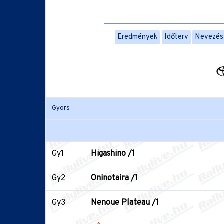
Eredmények
Időterv
Nevezési
Gyors
Gy1
Higashino /1
Gy2
Oninotaira /1
Gy3
Nenoue Plateau /1