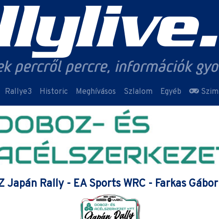
Rallye3
Historic
Meghívásos
Szlalom
Egyéb
Szim
Japán Rally - EA Sports WRC - Farkas Gábor 