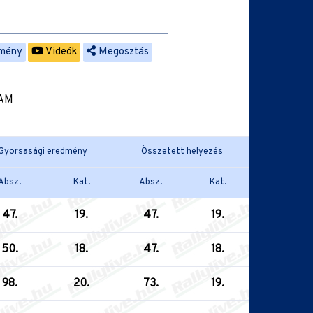
mény
Videók
Megosztás
EAM
Gyorsasági eredmény
Összetett helyezés
Absz.
Kat.
Absz.
Kat.
47.
19.
47.
19.
50.
18.
47.
18.
98.
20.
73.
19.