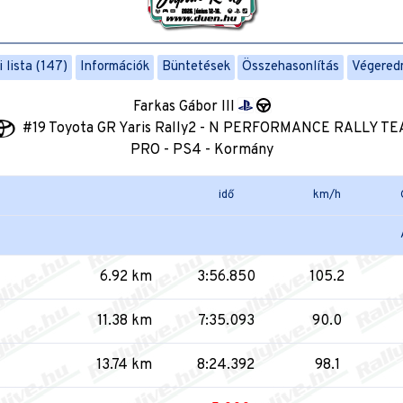
 lista (147)
Információk
Büntetések
Összehasonlítás
Végered
Farkas Gábor III
#19 Toyota GR Yaris Rally2 - N PERFORMANCE RALLY T
PRO - PS4 - Kormány
idő
km/h
6.92 km
3:56.850
105.2
11.38 km
7:35.093
90.0
13.74 km
8:24.392
98.1