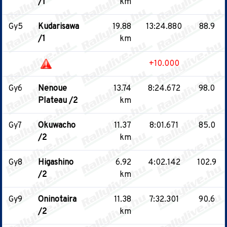
/1
km
Gy5
Kudarisawa
19.88
13:24.880
88.9
/1
km
+10.000
Gy6
Nenoue
13.74
8:24.672
98.0
Plateau /2
km
Gy7
Okuwacho
11.37
8:01.671
85.0
/2
km
Gy8
Higashino
6.92
4:02.142
102.9
/2
km
Gy9
Oninotaira
11.38
7:32.301
90.6
/2
km