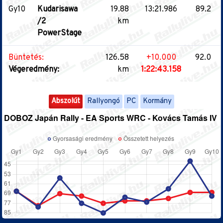
Gy10
Kudarisawa
19.88
13:21.986
89.2
/2
km
PowerStage
Büntetés:
126.58
+10.000
92.0
Végeredmény:
km
1:22:43.158
Abszolút
Rallyongó
PC
Kormány