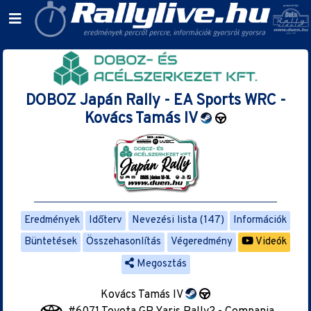
DOBOZ Japán Rally - EA Sports WRC -
Kovács Tamás IV
Eredmények
Időterv
Nevezési lista (147)
Információk
Büntetések
Összehasonlítás
Végeredmény
Videók
Megosztás
Kovács Tamás IV