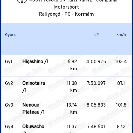
#6071 Toyota GR Yaris Rally2 - Compania
Motorsport
Rallyongó - PC - Kormány
Gyors
idő
km/h
Gy1
Higashino /1
6.92
4:00.975
103.4
km
Gy2
Oninotaira
11.38
7:50.097
87.1
/1
km
Gy3
Nenoue
13.74
8:05.833
101.8
Plateau /1
km
Gy4
Okuwacho
11.37
7:48.601
87.3