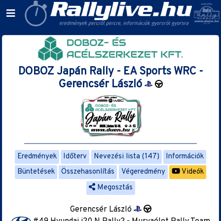
DOBOZ Japán Rally - EA Sports WRC -
Gerencsér László
Eredmények
Időterv
Nevezési lista (147)
Információk
Büntetések
Összehasonlítás
Végeredmény
Videók
Megosztás
Gerencsér László