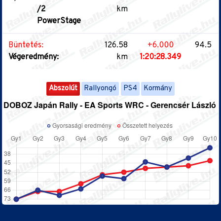
/2
km
PowerStage
Büntetés:
126.58
+6.000
94.5
Végeredmény:
km
1:20:28.349
Abszolút
Rallyongó
PS4
Kormány