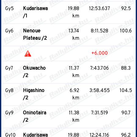
Gy5
Kudarisawa
19.88
12:53.637
92.5
/1
km
Gy6
Nenoue
13.74
8:11.528
100.6
Plateau /2
km
+6.000
Gy7
Okuwacho
11.37
7:43.706
88.3
/2
km
Gy8
Higashino
6.92
3:58.455
104.5
/2
km
Gy9
Oninotaira
11.38
7:31.519
90.7
/2
km
Gy10
Kudarisawa
19.88
12:24.116
96.2