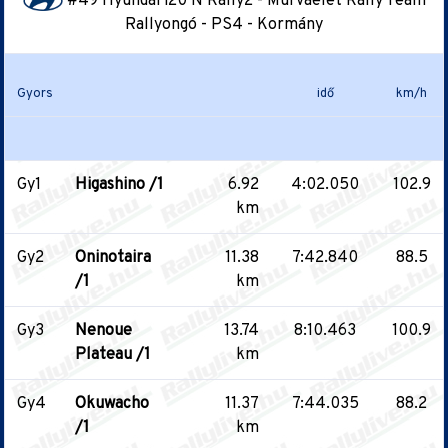
#49 Hyundai i20 N Rally2 - Murvaélet Rally Team
Rallyongó - PS4 - Kormány
Gyors
idő
km/h
Gy1
Higashino /1
6.92
4:02.050
102.9
km
Gy2
Oninotaira
11.38
7:42.840
88.5
/1
km
Gy3
Nenoue
13.74
8:10.463
100.9
Plateau /1
km
Gy4
Okuwacho
11.37
7:44.035
88.2
/1
km