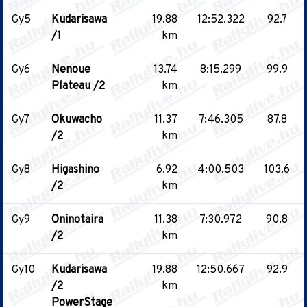
Gy5
Kudarisawa
19.88
12:52.322
92.7
/1
km
Gy6
Nenoue
13.74
8:15.299
99.9
Plateau /2
km
Gy7
Okuwacho
11.37
7:46.305
87.8
/2
km
Gy8
Higashino
6.92
4:00.503
103.6
/2
km
Gy9
Oninotaira
11.38
7:30.972
90.8
/2
km
Gy10
Kudarisawa
19.88
12:50.667
92.9
/2
km
PowerStage