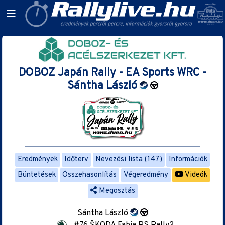
DOBOZ Japán Rally - EA Sports WRC -
Sántha László
Eredmények
Időterv
Nevezési lista (147)
Információk
Büntetések
Összehasonlítás
Végeredmény
Videók
Megosztás
Sántha László