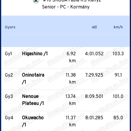
#76 ŠKODA Fabia RS Rally2
Senior - PC - Kormány
Gyors
idő
km/h
Gy1
Higashino /1
6.92
4:01.052
103.3
km
Gy2
Oninotaira
11.38
7:29.925
91.1
/1
km
Gy3
Nenoue
13.74
8:09.501
101.0
Plateau /1
km
Gy4
Okuwacho
11.37
8:01.285
85.0
/1
km