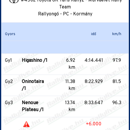
#4502 Toyota GR Yaris Rally2 - Murvaélet Rally
Team
Rallyongó - PC - Kormány
Gyors
idő
km/h
Gy1
Higashino /1
6.92
4:14.441
97.9
km
Gy2
Oninotaira
11.38
8:22.929
81.5
/1
km
Gy3
Nenoue
13.74
8:33.647
96.3
Plateau /1
km
+6.000