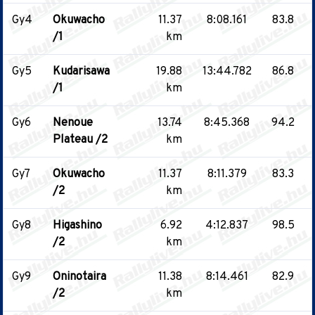
Gy4
Okuwacho
11.37
8:08.161
83.8
/1
km
Gy5
Kudarisawa
19.88
13:44.782
86.8
/1
km
Gy6
Nenoue
13.74
8:45.368
94.2
Plateau /2
km
Gy7
Okuwacho
11.37
8:11.379
83.3
/2
km
Gy8
Higashino
6.92
4:12.837
98.5
/2
km
Gy9
Oninotaira
11.38
8:14.461
82.9
/2
km