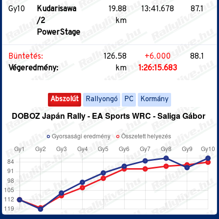
Gy10
Kudarisawa
19.88
13:41.678
87.1
/2
km
PowerStage
Büntetés:
126.58
+6.000
88.1
Végeredmény:
km
1:26:15.683
Abszolút
Rallyongó
PC
Kormány