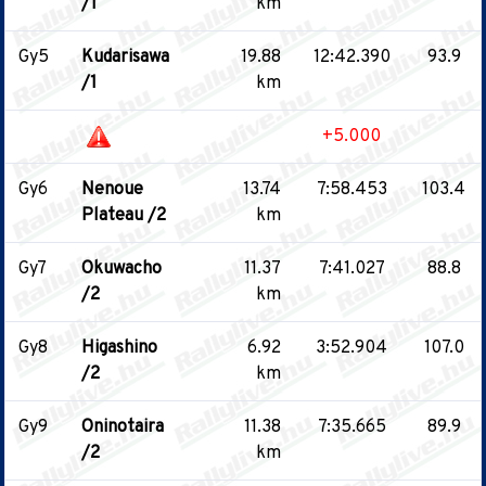
/1
km
Gy5
Kudarisawa
19.88
12:42.390
93.9
/1
km
+5.000
Gy6
Nenoue
13.74
7:58.453
103.4
Plateau /2
km
Gy7
Okuwacho
11.37
7:41.027
88.8
/2
km
Gy8
Higashino
6.92
3:52.904
107.0
/2
km
Gy9
Oninotaira
11.38
7:35.665
89.9
/2
km