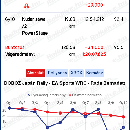
+29.000
Gy10
Kudarisawa
19.88
12:54.212
92.4
/2
km
PowerStage
Büntetés:
126.58
+34.000
95.5
Végeredmény:
km
1:20:07.625
Abszolút
Rallyongó
XBOX
Kormány