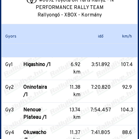
#6092 Toyota GR Yaris Rally2 - N
PERFORMANCE RALLY TEAM
Rallyongó - XBOX - Kormány
Gyors
idő
km/h
Gy1
Higashino /1
6.92
3:51.892
107.4
km
Gy2
Oninotaira
11.38
7:20.820
92.9
/1
km
Gy3
Nenoue
13.74
7:54.457
104.3
Plateau /1
km
Gy4
Okuwacho
11.37
7:41.805
88.6