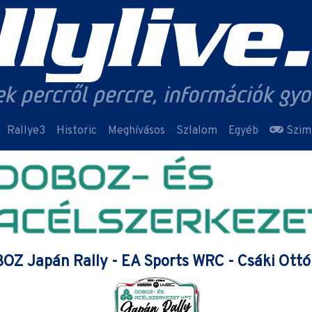
Rallye3
Historic
Meghívásos
Szlalom
Egyéb
Szim
OZ Japán Rally - EA Sports WRC - Csáki Ott