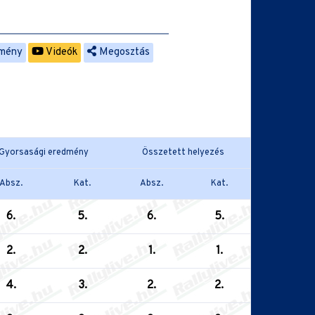
mény
Videók
Megosztás
Gyorsasági eredmény
Összetett helyezés
Absz.
Kat.
Absz.
Kat.
6.
5.
6.
5.
2.
2.
1.
1.
4.
3.
2.
2.