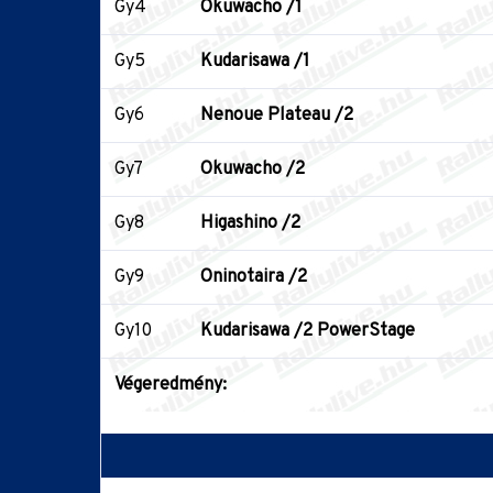
Gy4
Okuwacho /1
Gy5
Kudarisawa /1
Gy6
Nenoue Plateau /2
Gy7
Okuwacho /2
Gy8
Higashino /2
Gy9
Oninotaira /2
Gy10
Kudarisawa /2 PowerStage
Végeredmény: