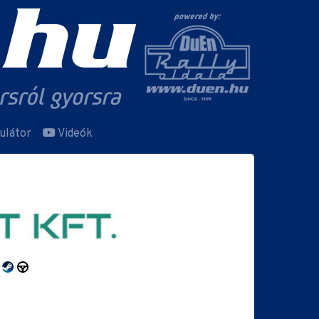
ulátor
Videók
ó