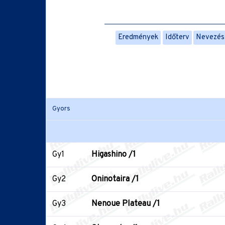
Eredmények
Időterv
Nevezési
Gyors
Gy1
Higashino /1
Gy2
Oninotaira /1
Gy3
Nenoue Plateau /1