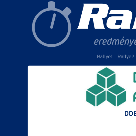
Rallye1
Rallye2
DOB