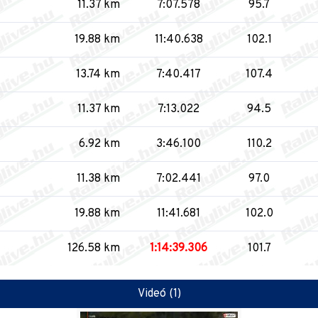
11.37 km
7:07.578
95.7
19.88 km
11:40.638
102.1
13.74 km
7:40.417
107.4
11.37 km
7:13.022
94.5
6.92 km
3:46.100
110.2
11.38 km
7:02.441
97.0
19.88 km
11:41.681
102.0
126.58 km
1:14:39.306
101.7
Videó (1)