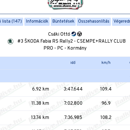
 lista (147)
Információk
Büntetések
Összehasonlítás
Végered
Csáki Ottó
#3 ŠKODA Fabia RS Rally2 - CSEMPE+RALLY CLUB
PRO - PC - Kormány
idő
km/h
6.92 km
3:47.644
109.4
11.38 km
7:02.800
96.9
13.74 km
7:36.985
108.2