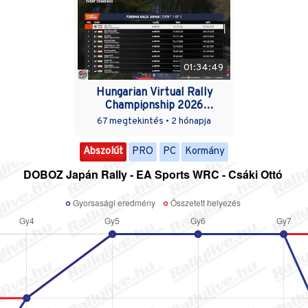
01:34:49
Hungarian Virtual Rally
Championship 2026
4.forduló | Japán - WRC2
67 megtekintés •
2 hónapja
Abszolút
PRO
PC
Kormány