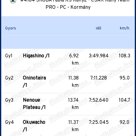
#4184 ŠKODA Fabia RS Rally2 - CSAK Rally Team
PRO - PC - Kormány
Gyors
idő
km/h
Gy1
Higashino /1
6.92
3:49.984
108.3
km
Gy2
Oninotaira
11.38
7:11.228
95.0
/1
km
Gy3
Nenoue
13.74
7:52.640
104.7
Plateau /1
km
Gy4
Okuwacho
11.37
7:25.045
92.0
/1
km