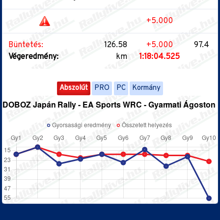
+5.000
Büntetés:
126.58
+5.000
97.4
Végeredmény:
km
1:18:04.525
Abszolút
PRO
PC
Kormány