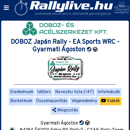
DOBOZ Japán Rally - EA Sports WRC -
Gyarmati Ágoston
Eredmények
Időterv
Nevezési lista (147)
Információk
Büntetések
Összehasonlítás
Végeredmény
Videók
Megosztás
Gyarmati Ágoston