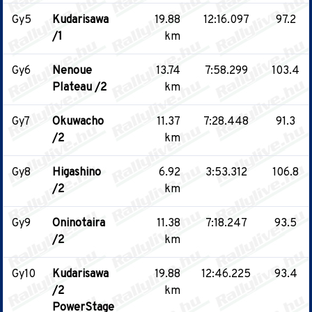
Gy5
Kudarisawa
19.88
12:16.097
97.2
/1
km
Gy6
Nenoue
13.74
7:58.299
103.4
Plateau /2
km
Gy7
Okuwacho
11.37
7:28.448
91.3
/2
km
Gy8
Higashino
6.92
3:53.312
106.8
/2
km
Gy9
Oninotaira
11.38
7:18.247
93.5
/2
km
Gy10
Kudarisawa
19.88
12:46.225
93.4
/2
km
PowerStage