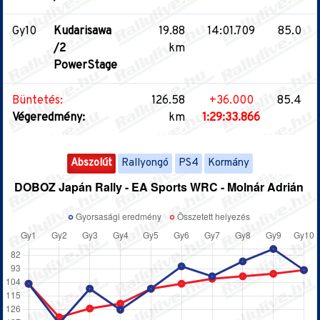
Gy10
Kudarisawa
19.88
14:01.709
85.0
/2
km
PowerStage
Büntetés:
126.58
+36.000
85.4
Végeredmény:
km
1:29:33.866
Abszolút
Rallyongó
PS4
Kormány