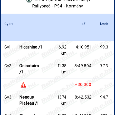
#7027 ŠKODA Fabia RS Rally2
Rallyongó - PS4 - Kormány
Gyors
idő
km/h
Gy1
Higashino /1
6.92
4:10.951
99.3
km
Gy2
Oninotaira
11.38
8:49.804
77.3
/1
km
+30.000
Gy3
Nenoue
13.74
8:42.532
94.7
Plateau /1
km