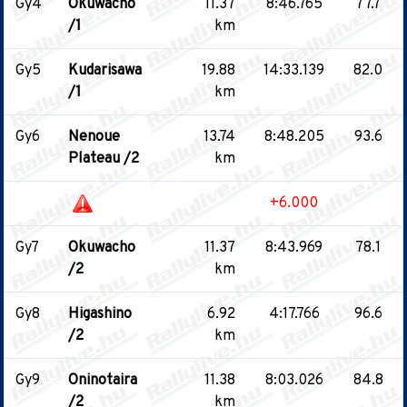
Gy4
Okuwacho
11.37
8:46.765
77.7
/1
km
Gy5
Kudarisawa
19.88
14:33.139
82.0
/1
km
Gy6
Nenoue
13.74
8:48.205
93.6
Plateau /2
km
+6.000
Gy7
Okuwacho
11.37
8:43.969
78.1
/2
km
Gy8
Higashino
6.92
4:17.766
96.6
/2
km
Gy9
Oninotaira
11.38
8:03.026
84.8
/2
km