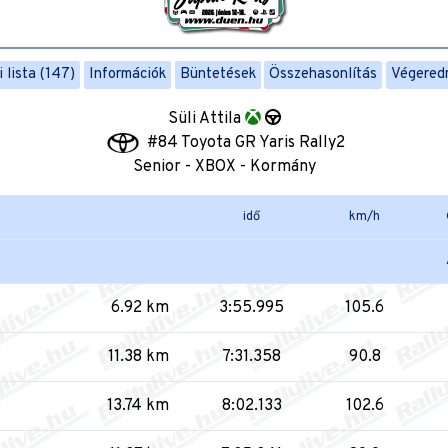
 lista (147)
Információk
Büntetések
Összehasonlítás
Végered
Süli Attila
#84 Toyota GR Yaris Rally2
Senior - XBOX - Kormány
idő
km/h
6.92 km
3:55.995
105.6
11.38 km
7:31.358
90.8
13.74 km
8:02.133
102.6