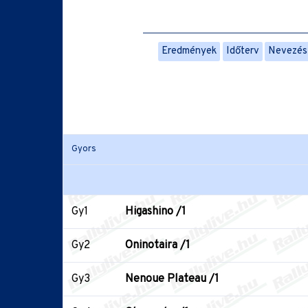
Eredmények
Időterv
Nevezési
Gyors
Gy1
Higashino /1
Gy2
Oninotaira /1
Gy3
Nenoue Plateau /1