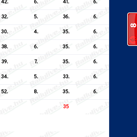
42.
6.
41.
6.
32.
5.
36.
6.
30.
4.
35.
6.
38.
6.
35.
6.
39.
7.
35.
6.
34.
5.
33.
6.
52.
8.
35.
6.
35