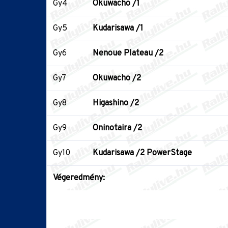
Gy4
Okuwacho /1
Gy5
Kudarisawa /1
Gy6
Nenoue Plateau /2
Gy7
Okuwacho /2
Gy8
Higashino /2
Gy9
Oninotaira /2
Gy10
Kudarisawa /2 PowerStage
Végeredmény: