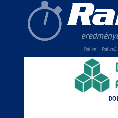
Rallye1
Rallye2
DOB