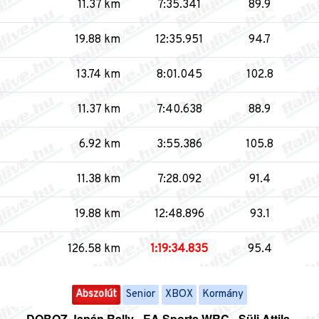
11.37 km
7:35.341
89.9
19.88 km
12:35.951
94.7
13.74 km
8:01.045
102.8
11.37 km
7:40.638
88.9
6.92 km
3:55.386
105.8
11.38 km
7:28.092
91.4
19.88 km
12:48.896
93.1
126.58 km
1:19:34.835
95.4
Abszolút
Senior
XBOX
Kormány