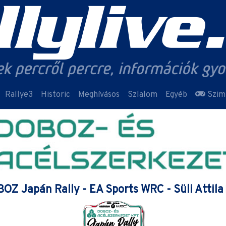
Rallye3
Historic
Meghívásos
Szlalom
Egyéb
Szim
OZ Japán Rally - EA Sports WRC - Süli Attila