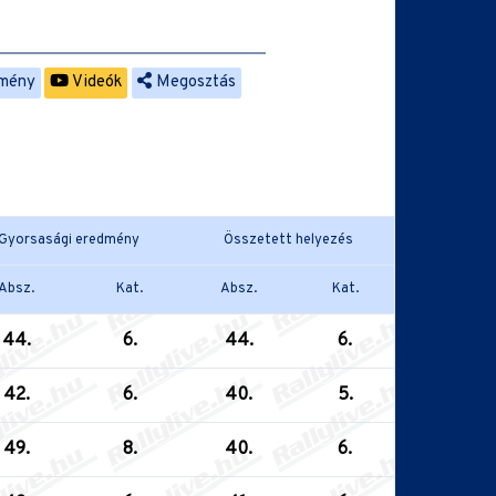
mény
Videók
Megosztás
Gyorsasági eredmény
Összetett helyezés
Absz.
Kat.
Absz.
Kat.
44.
6.
44.
6.
42.
6.
40.
5.
49.
8.
40.
6.