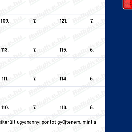
109.
7.
121.
7.
113.
7.
115.
6.
111.
7.
114.
6.
110.
7.
113.
6.
 sikerült ugyanannyi pontot gyűjtenem, mint a