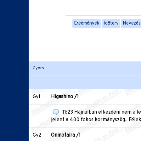
Eredmények
Időterv
Nevezési
Gyors
Gy1
Higashino /1
11:23 Hajnalban elkezdeni nem a leg
jelent a 400 fokos kormányszög.. Félek
Gy2
Oninotaira /1