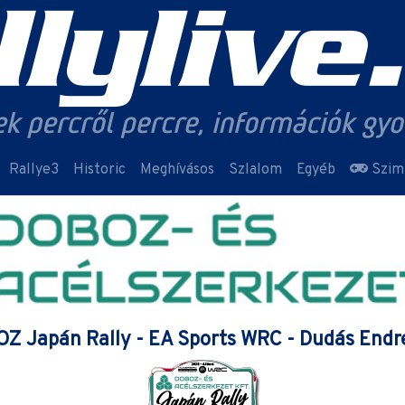
Rallye3
Historic
Meghívásos
Szlalom
Egyéb
Szim
Z Japán Rally - EA Sports WRC - Dudás End