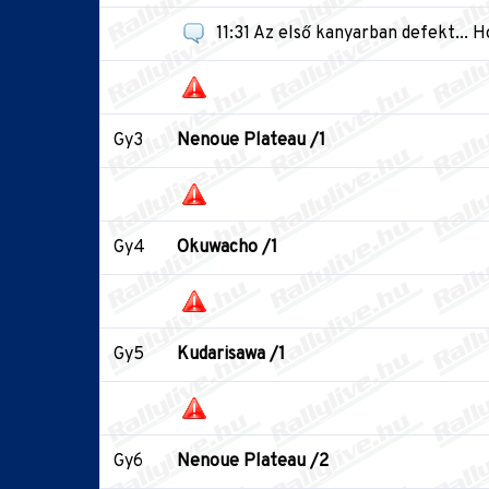
11:31 Az első kanyarban defekt... H
Gy3
Nenoue Plateau /1
Gy4
Okuwacho /1
Gy5
Kudarisawa /1
Gy6
Nenoue Plateau /2