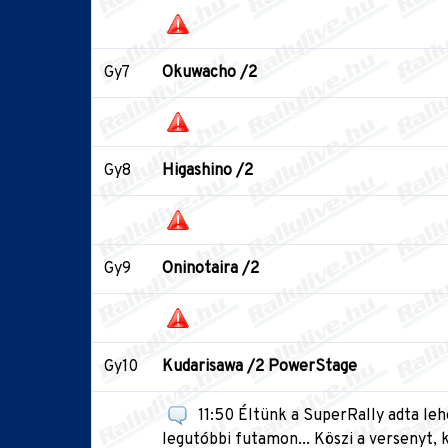
Gy7
Okuwacho /2
Gy8
Higashino /2
Gy9
Oninotaira /2
Gy10
Kudarisawa /2 PowerStage
11:50 Éltünk a SuperRally adta leh
legutóbbi futamon... Köszi a versenyt, k