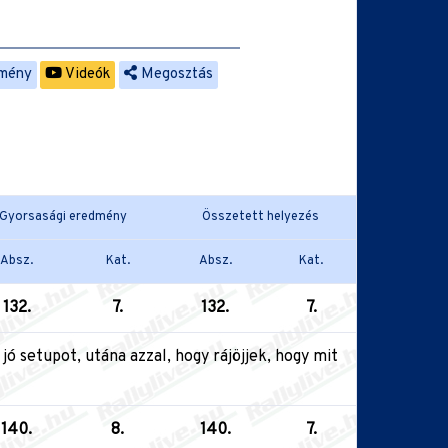
mény
Videók
Megosztás
Gyorsasági eredmény
Összetett helyezés
Absz.
Kat.
Absz.
Kat.
132.
7.
132.
7.
jó setupot, utána azzal, hogy rájöjjek, hogy mit
140.
8.
140.
7.