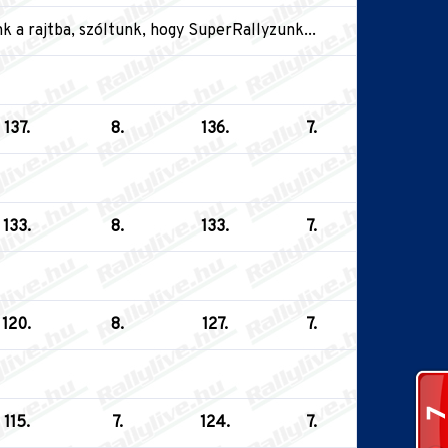
nk a rajtba, szóltunk, hogy SuperRallyzunk...
137.
8.
136.
7.
133.
8.
133.
7.
120.
8.
127.
7.
115.
7.
124.
7.