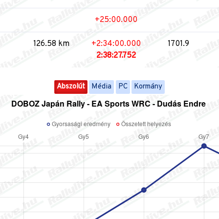
+25:00.000
126.58 km
+2:34:00.000
1701.9
2:38:27.752
Abszolút
Média
PC
Kormány