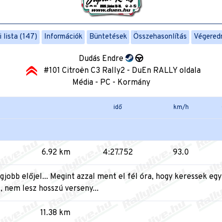
 lista (147)
Információk
Büntetések
Összehasonlítás
Végered
Dudás Endre
#101 Citroën C3 Rally2 - DuEn RALLY oldala
Média - PC - Kormány
idő
km/h
6.92 km
4:27.752
93.0
jobb előjel... Megint azzal ment el fél óra, hogy keressek egy 
, nem lesz hosszú verseny...
11.38 km