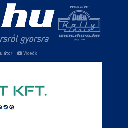
ulátor
Videók
re