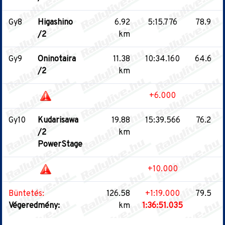
Gy8
Higashino
6.92
5:15.776
78.9
/2
km
Gy9
Oninotaira
11.38
10:34.160
64.6
/2
km
+6.000
Gy10
Kudarisawa
19.88
15:39.566
76.2
/2
km
PowerStage
+10.000
Büntetés:
126.58
+1:19.000
79.5
Végeredmény:
km
1:36:51.035