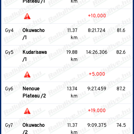
Plateau /1
km
+10.000
Gy4
Okuwacho
11.37
8:21.724
81.6
/1
km
Gy5
Kudarisawa
19.88
14:26.306
82.6
/1
km
+5.000
Gy6
Nenoue
13.74
9:27.459
87.2
Plateau /2
km
+19.000
Gy7
Okuwacho
11.37
9:09.375
74.5
/2
km