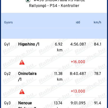
#450 ŠKODA Fabia RS Rally2
Rallyongó - PS4 - Kontroller
Gyors
idő
km/h
Gy1
Higashino /1
6.92
4:56.087
84.1
km
+16.000
Gy2
Oninotaira
11.38
8:40.487
78.7
/1
km
+13.000
Gy3
Nenoue
13.74
9:01.095
91.4