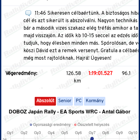
11:46 Sikeresen célbaértünk. A biztoságos hiba
cél és azt sikerült is abszolválni. Nagyon technikás
bár a második vizes szakasz elég tréfás amikor a tap
majd visszajön. Az idők kb 10-15 seccel az edzés idő
tudjuk, hogy élesben minden más. Spórolósan, de v
köszi Dávid ezt a remek versenyt. Gratula a célbaé
még most rajtolóknak. Hajrá! Ügyesen!
Végeredmény:
126.58
1:19:01.527
96.1
km
Abszolút
Senior
PC
Kormány