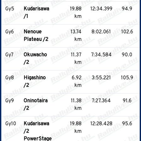
Gy5
Kudarisawa
19.88
12:34.399
94.9
/1
km
Gy6
Nenoue
13.74
8:02.061
102.6
Plateau /2
km
Gy7
Okuwacho
11.37
7:34.584
90.0
/2
km
Gy8
Higashino
6.92
3:55.221
105.9
/2
km
Gy9
Oninotaira
11.38
7:27.364
91.6
/2
km
Gy10
Kudarisawa
19.88
12:28.428
95.6
/2
km
PowerStage