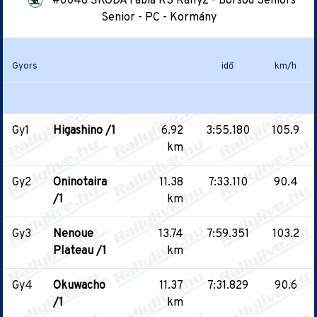
#6048 ŠKODA Fabia RS Rally2 - Borsod Seniors
Senior - PC - Kormány
Gyors
idő
km/h
Gy1
Higashino /1
6.92
3:55.180
105.9
km
Gy2
Oninotaira
11.38
7:33.110
90.4
/1
km
Gy3
Nenoue
13.74
7:59.351
103.2
Plateau /1
km
Gy4
Okuwacho
11.37
7:31.829
90.6
/1
km