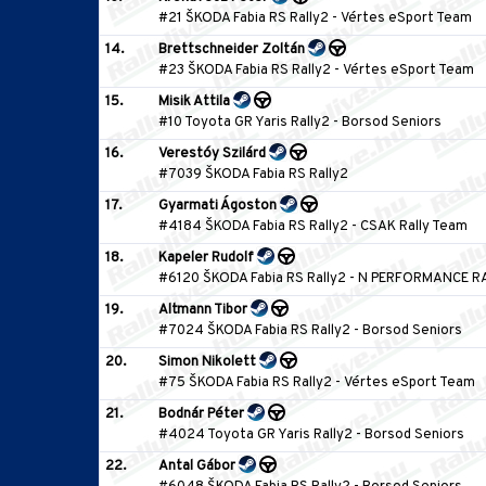
#21 ŠKODA Fabia RS Rally2
-
Vértes eSport Team
14.
Brettschneider Zoltán
#23 ŠKODA Fabia RS Rally2
-
Vértes eSport Team
15.
Misik Attila
#10 Toyota GR Yaris Rally2
-
Borsod Seniors
16.
Verestóy Szilárd
#7039 ŠKODA Fabia RS Rally2
17.
Gyarmati Ágoston
#4184 ŠKODA Fabia RS Rally2
-
CSAK Rally Team
18.
Kapeler Rudolf
#6120 ŠKODA Fabia RS Rally2
-
N PERFORMANCE R
19.
Altmann Tibor
#7024 ŠKODA Fabia RS Rally2
-
Borsod Seniors
20.
Simon Nikolett
#75 ŠKODA Fabia RS Rally2
-
Vértes eSport Team
21.
Bodnár Péter
#4024 Toyota GR Yaris Rally2
-
Borsod Seniors
22.
Antal Gábor