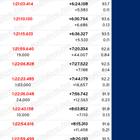
1:21:03.414
+6:24.108
93.7
+5.583
0.11
1:21:10.100
+6:30.794
93.6
+6.686
0.13
1:21:15.633
+6:36.327
93.5
+5.533
0.11
1:21:59.640
+7:20.334
92.6
19.000
+44.007
0.84
1:22:06.828
+7:27.522
92.5
+7.188
0.14
1:22:23.485
+7:44.179
92.2
1:03.000
+16.657
0.31
1:22:36.048
+7:56.742
91.9
24.000
+12.563
0.23
1:22:43.158
+8:03.852
91.8
10.000
+7.110
0.13
1:22:54.616
+8:15.310
91.6
+11.458
0.21
1:22:59.499
+8:20.193
91.5