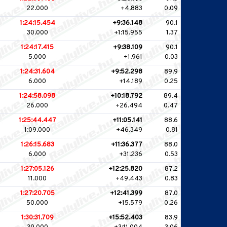
22.000
+4.883
0.09
1:24:15.454
+9:36.148
90.1
30.000
+1:15.955
1.37
1:24:17.415
+9:38.109
90.1
5.000
+1.961
0.03
1:24:31.604
+9:52.298
89.9
6.000
+14.189
0.25
1:24:58.098
+10:18.792
89.4
26.000
+26.494
0.47
1:25:44.447
+11:05.141
88.6
1:09.000
+46.349
0.81
1:26:15.683
+11:36.377
88.0
6.000
+31.236
0.53
1:27:05.126
+12:25.820
87.2
11.000
+49.443
0.83
1:27:20.705
+12:41.399
87.0
50.000
+15.579
0.26
1:30:31.709
+15:52.403
83.9