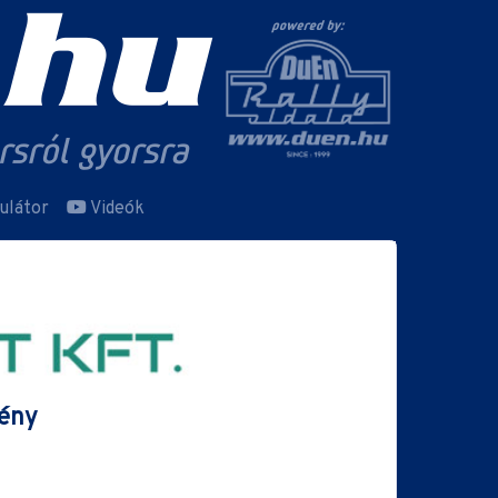
ulátor
Videók
mény