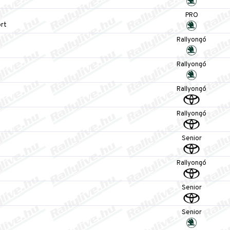
PRO
rt
Rallyongó
Rallyongó
Rallyongó
Rallyongó
Senior
Rallyongó
Senior
Senior