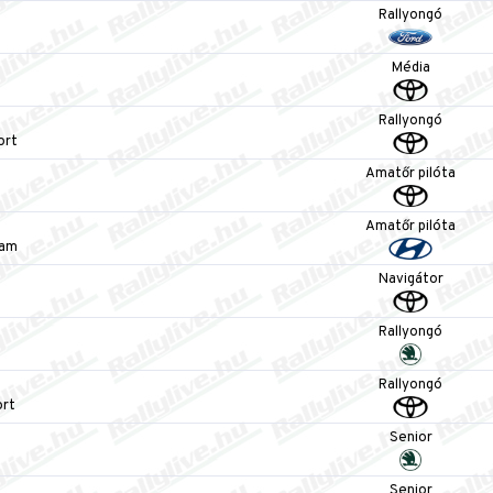
Rallyongó
Média
Rallyongó
ort
Amatőr pilóta
Amatőr pilóta
eam
Navigátor
Rallyongó
Rallyongó
ort
Senior
Senior