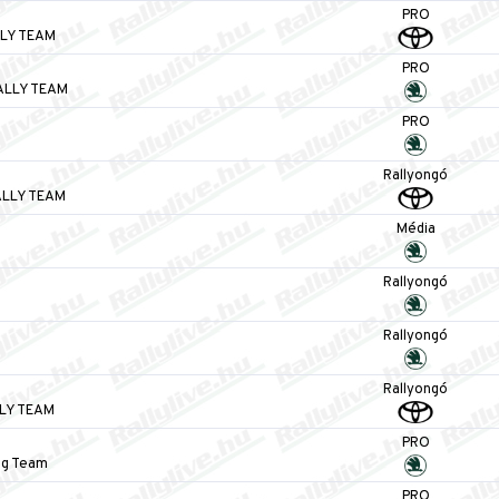
PRO
LY TEAM
PRO
ALLY TEAM
PRO
Rallyongó
LLY TEAM
Média
Rallyongó
Rallyongó
Rallyongó
LY TEAM
PRO
ng Team
PRO