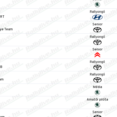
Rallyongó
WRT
Senior
llye Team
Rallyongó
Senior
Rallyongó
UB
Rallyongó
eam
Média
Amatőr pilóta
Senior