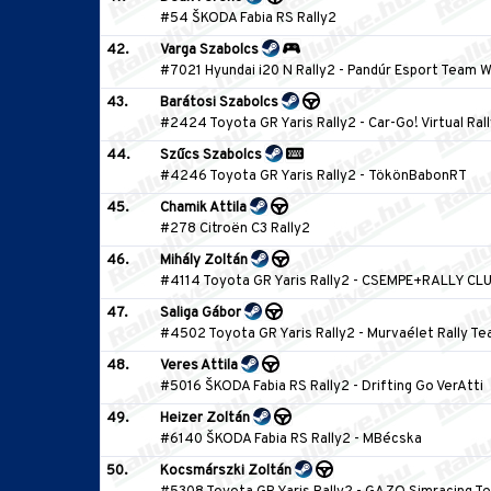
#54 ŠKODA Fabia RS Rally2
42.
Varga Szabolcs
#7021 Hyundai i20 N Rally2
-
Pandúr Esport Team 
43.
Barátosi Szabolcs
#2424 Toyota GR Yaris Rally2
-
Car-Go! Virtual Ra
44.
Szűcs Szabolcs
#4246 Toyota GR Yaris Rally2
-
TökönBabonRT
45.
Chamik Attila
#278 Citroën C3 Rally2
46.
Mihály Zoltán
#4114 Toyota GR Yaris Rally2
-
CSEMPE+RALLY CL
47.
Saliga Gábor
#4502 Toyota GR Yaris Rally2
-
Murvaélet Rally T
48.
Veres Attila
#5016 ŠKODA Fabia RS Rally2
-
Drifting Go VerAtti
49.
Heizer Zoltán
#6140 ŠKODA Fabia RS Rally2
-
MBécska
50.
Kocsmárszki Zoltán