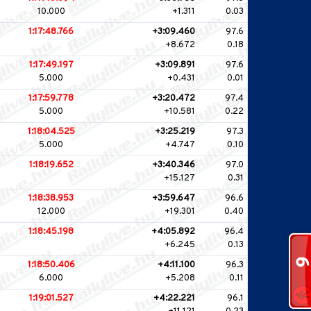
10.000
+1.311
0.03
1:17:48.766
+3:09.460
97.6
+8.672
0.18
1:17:49.197
+3:09.891
97.6
5.000
+0.431
0.01
1:17:59.778
+3:20.472
97.4
5.000
+10.581
0.22
1:18:04.525
+3:25.219
97.3
5.000
+4.747
0.10
1:18:19.652
+3:40.346
97.0
+15.127
0.31
1:18:38.953
+3:59.647
96.6
12.000
+19.301
0.40
1:18:45.198
+4:05.892
96.4
+6.245
0.13
1:18:50.406
+4:11.100
96.3
6.000
+5.208
0.11
1:19:01.527
+4:22.221
96.1