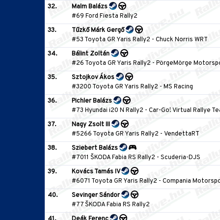
32.
Malm Balázs
#69 Ford Fiesta Rally2
33.
Tűzkő Márk Gergő
#53 Toyota GR Yaris Rally2
-
Chuck Norris WRT
34.
Bálint Zoltán
#26 Toyota GR Yaris Rally2
-
PörgeMörge Motorsp
35.
Sztojkov Ákos
#3200 Toyota GR Yaris Rally2
-
MS Racing
36.
Pichler Balázs
#73 Hyundai i20 N Rally2
-
Car-Go! Virtual Rallye T
37.
Nagy Zsolt III
#5266 Toyota GR Yaris Rally2
-
VendettaRT
38.
Sziebert Balázs
#7011 ŠKODA Fabia RS Rally2
-
Scuderia-DJS
39.
Kovács Tamás IV
#6071 Toyota GR Yaris Rally2
-
Compania Motorsp
40.
Sevinger Sándor
#77 ŠKODA Fabia RS Rally2
41.
Deák Ferenc