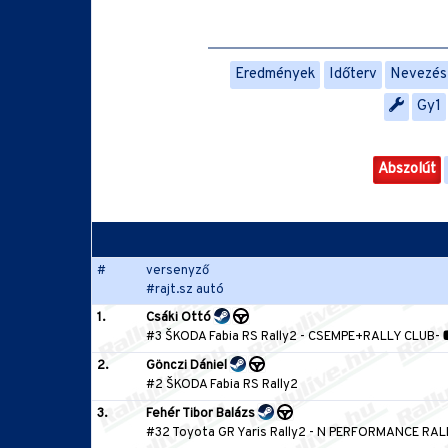
Eredmények
Időterv
Nevezési
Gy1
Abszolút
#
versenyző
#rajt.sz autó
1.
Csáki Ottó
#3 ŠKODA Fabia RS Rally2
-
CSEMPE+RALLY CLUB
-
2.
Gönczi Dániel
#2 ŠKODA Fabia RS Rally2
3.
Fehér Tibor Balázs
#32 Toyota GR Yaris Rally2
-
N PERFORMANCE RAL