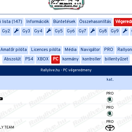
 lista (147)
Információk
Büntetések
Összehasonlítás
Végered
Gy2
Gy3
Gy4
Gy5
Gy6
Gy7
Gy8
Gy9
Amatőr pilóta
Licences pilóta
Média
Navigátor
PRO
Rallyo
Abszolút
PS4
XBOX
PC
kormány
kontroller
billentyűzet
Rallylive.hu - PC végeredmeny
kat.
PRO
PRO
PRO
LY TEAM