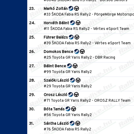
#6048 ŠKODA Fabia RS Rally2
-
Borsod Seniors
23.
Markó Zoltán
#33 ŠKODA Fabia RS Rally2
-
PörgeMörge Motorspo
24.
Horváth Bálint
#11 ŠKODA Fabia RS Rally2
-
Vértes eSport Team
25.
Führer Balázs
#39 ŠKODA Fabia RS Rally2
-
Vértes eSport Team
26.
Domokos Bence
#25 Toyota GR Yaris Rally2
-
DBR Racing
27.
Bálint Bence
#99 Toyota GR Yaris Rally2
28.
Szalóki László
#29 Toyota GR Yaris Rally2
29.
Orosz László
#71 Toyota GR Yaris Rally2
-
OROSZ RALLY Team
30.
Bóta Tamás
#56 Toyota GR Yaris Rally2
31.
Sántha László
#76 ŠKODA Fabia RS Rally2