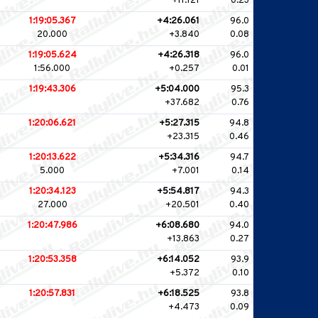
+11.121
0.23
1:19:05.367
+4:26.061
96.0
20.000
+3.840
0.08
1:19:05.624
+4:26.318
96.0
1:56.000
+0.257
0.01
1:19:43.306
+5:04.000
95.3
+37.682
0.76
1:20:06.621
+5:27.315
94.8
+23.315
0.46
1:20:13.622
+5:34.316
94.7
5.000
+7.001
0.14
1:20:34.123
+5:54.817
94.3
27.000
+20.501
0.40
1:20:47.986
+6:08.680
94.0
+13.863
0.27
1:20:53.358
+6:14.052
93.9
+5.372
0.10
1:20:57.831
+6:18.525
93.8
+4.473
0.09