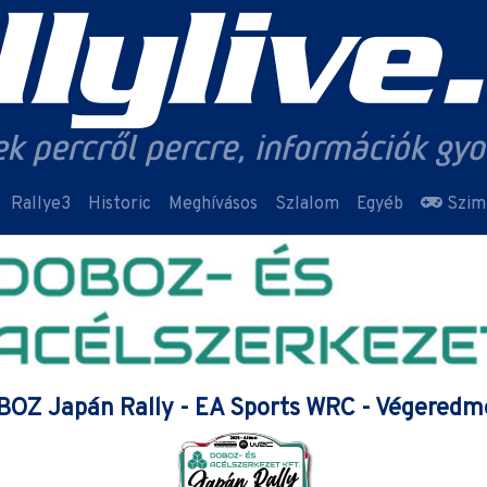
Rallye3
Historic
Meghívásos
Szlalom
Egyéb
Szim
OZ Japán Rally - EA Sports WRC - Végered