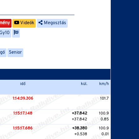
mény
Videók
Megosztás
Gy10
ngó
Senior
idő
kül.
km/h
1:14:39.306
101.7
1:15:17.148
+37.842
100.9
+37.842
0.85
1:15:17.686
+38.380
100.9
+0.538
0.01