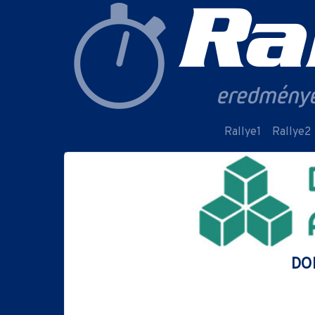
Rallye1
Rallye2
DOB