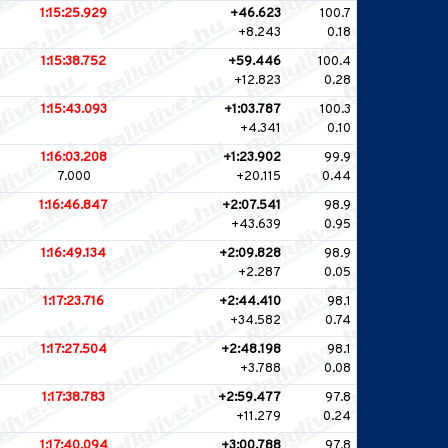
1:15:25.929
+46.623
100.7
+8.243
0.18
1:15:38.752
+59.446
100.4
+12.823
0.28
1:15:43.093
+1:03.787
100.3
+4.341
0.10
1:16:03.208
+1:23.902
99.9
7.000
+20.115
0.44
1:16:46.847
+2:07.541
98.9
+43.639
0.95
1:16:49.134
+2:09.828
98.9
+2.287
0.05
1:17:23.716
+2:44.410
98.1
+34.582
0.74
1:17:27.504
+2:48.198
98.1
+3.788
0.08
1:17:38.783
+2:59.477
97.8
+11.279
0.24
1:17:40.094
+3:00.788
97.8