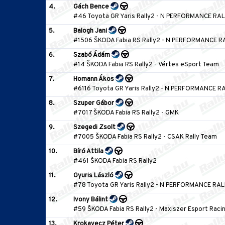
4.
Gách Bence
#46 Toyota GR Yaris Rally2
-
N PERFORMANCE RAL
5.
Balogh Jani
#1506 ŠKODA Fabia RS Rally2
-
N PERFORMANCE R
6.
Szabó Ádám
#14 ŠKODA Fabia RS Rally2
-
Vértes eSport Team
7.
Homann Ákos
#6116 Toyota GR Yaris Rally2
-
N PERFORMANCE RA
8.
Szuper Gábor
#7017 ŠKODA Fabia RS Rally2
-
GMK
9.
Szegedi Zsolt
#7005 ŠKODA Fabia RS Rally2
-
CSAK Rally Team
10.
Bíró Attila
#461 ŠKODA Fabia RS Rally2
11.
Gyuris László
#78 Toyota GR Yaris Rally2
-
N PERFORMANCE RAL
12.
Ivony Bálint
#59 ŠKODA Fabia RS Rally2
-
Maxiszer Esport Raci
13.
Krokavecz Péter