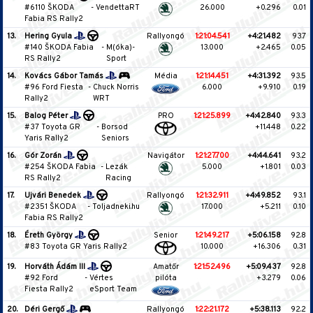
#6110 ŠKODA
-
VendettaRT
26.000
+0.296
0.01
Fabia RS Rally2
13.
Hering Gyula
Rallyongó
1:21:04.541
+4:21.482
93.7
#140 ŠKODA Fabia
-
M(óka)-
13.000
+2.465
0.05
RS Rally2
Sport
14.
Kovács Gábor Tamás
Média
1:21:14.451
+4:31.392
93.5
#96 Ford Fiesta
-
Chuck Norris
6.000
+9.910
0.19
Rally2
WRT
15.
Balog Péter
PRO
1:21:25.899
+4:42.840
93.3
#37 Toyota GR
-
Borsod
+11.448
0.22
Yaris Rally2
Seniors
16.
Gór Zorán
Navigátor
1:21:27.700
+4:44.641
93.2
#254 ŠKODA Fabia
-
Lezák
5.000
+1.801
0.03
RS Rally2
Racing
17.
Ujvári Benedek
Rallyongó
1:21:32.911
+4:49.852
93.1
#2351 ŠKODA
-
Toljadneki.hu
17.000
+5.211
0.10
Fabia RS Rally2
18.
Éreth György
Senior
1:21:49.217
+5:06.158
92.8
#83 Toyota GR Yaris Rally2
10.000
+16.306
0.31
19.
Horváth Ádám III
Amatőr
1:21:52.496
+5:09.437
92.8
#92 Ford
-
Vértes
pilóta
+3.279
0.06
Fiesta Rally2
eSport Team
20.
Déri Gergő
Rallyongó
1:22:21.172
+5:38.113
92.2