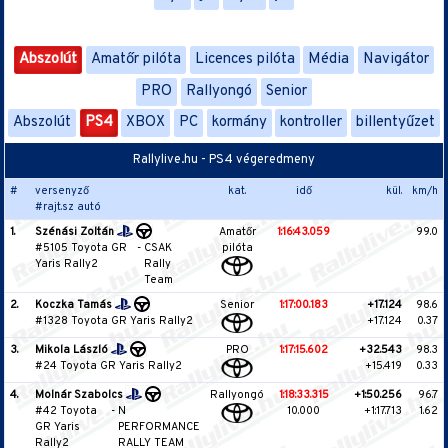
Abszolút
Amatőr pilóta
Licences pilóta
Média
Navigátor
PRO
Rallyongó
Senior
Abszolút
PS4
XBOX
PC
kormány
kontroller
billentyűzet
Rallylive.hu - PS4 végeredmeny
#
versenyző
kat.
idő
kül.
km/h
#rajt.sz autó
1.
Szénási Zoltán
Amatőr
1:16:43.059
99.0
#5105 Toyota GR
-
CSAK
pilóta
Yaris Rally2
Rally
Team
2.
Koczka Tamás
Senior
1:17:00.183
+17.124
98.6
#1328 Toyota GR Yaris Rally2
+17.124
0.37
3.
Mikola László
PRO
1:17:15.602
+32.543
98.3
#24 Toyota GR Yaris Rally2
+15.419
0.33
4.
Molnár Szabolcs
Rallyongó
1:18:33.315
+1:50.256
96.7
#42 Toyota
-
N
10.000
+1:17.713
1.62
GR Yaris
PERFORMANCE
Rally2
RALLY TEAM