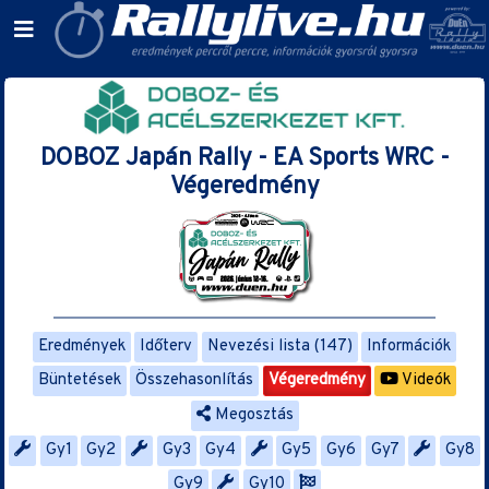
DOBOZ Japán Rally - EA Sports WRC -
Végeredmény
Eredmények
Időterv
Nevezési lista (147)
Információk
Büntetések
Összehasonlítás
Végeredmény
Videók
Megosztás
Gy1
Gy2
Gy3
Gy4
Gy5
Gy6
Gy7
Gy8
Gy9
Gy10