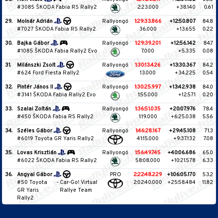
#3085 ŠKODA Fabia RS Rally2
2:23.000
+38.140
0.61
29.
Molnár Adrián
Rallyongó
1:29:33.866
+12:50.807
84.8
#7027 ŠKODA Fabia RS Rally2
36.000
+13.655
0.22
30.
Bajka Gábor
Rallyongó
1:29:39.201
+12:56.142
84.7
#1085 ŠKODA Fabia Rally2 Evo
7.000
+5.335
0.08
31.
Milánszki Zsolt
Rallyongó
1:30:13.426
+13:30.367
84.2
#624 Ford Fiesta Rally2
13.000
+34.225
0.54
32.
Pintér János II
Rallyongó
1:30:25.997
+13:42.938
84.0
#3141 ŠKODA Fabia Rally2 Evo
1:55.000
+12.571
0.20
33.
Szalai Zoltán
Rallyongó
1:36:51.035
+20:07.976
78.4
#450 ŠKODA Fabia RS Rally2
1:19.000
+6:25.038
5.56
34.
Széles Gábor
Rallyongó
1:46:28.167
+29:45.108
71.3
#6019 Toyota GR Yaris Rally2
41:15.000
+9:37.132
7.08
35.
Lovas Krisztián
Rallyongó
1:56:49.745
+40:06.686
65.0
#6022 ŠKODA Fabia RS Rally2
58:08.000
+10:21.578
6.33
36.
Angyal Gábor
PRO
2:22:48.229
+1:06:05.170
53.2
#50 Toyota
-
Car-Go! Virtual
2:02:40.000
+25:58.484
11.82
GR Yaris
Rallye Team
Rally2