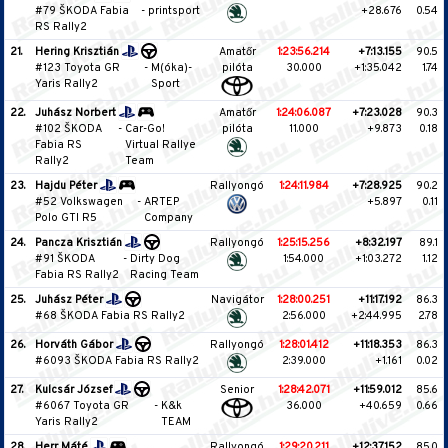
#79 ŠKODA Fabia
-
printsport
+28.676
0.54
RS Rally2
21.
Hering Krisztián
Amatőr
1:23:56.214
+7:13.155
90.5
#123 Toyota GR
-
M(óka)-
pilóta
30.000
+1:35.042
1.74
Yaris Rally2
Sport
22.
Juhász Norbert
Amatőr
1:24:06.087
+7:23.028
90.3
#102 ŠKODA
-
Car-Go!
pilóta
11.000
+9.873
0.18
Fabia RS
Virtual Rallye
Rally2
Team
23.
Hajdu Péter
Rallyongó
1:24:11.984
+7:28.925
90.2
#52 Volkswagen
-
ARTEP
+5.897
0.11
Polo GTI R5
Company
24.
Pancza Krisztián
Rallyongó
1:25:15.256
+8:32.197
89.1
#91 ŠKODA
-
Dirty Dog
1:54.000
+1:03.272
1.12
Fabia RS Rally2
Racing Team
25.
Juhász Péter
Navigátor
1:28:00.251
+11:17.192
86.3
#68 ŠKODA Fabia RS Rally2
2:56.000
+2:44.995
2.78
26.
Horváth Gábor
Rallyongó
1:28:01.412
+11:18.353
86.3
#6093 ŠKODA Fabia RS Rally2
2:39.000
+1.161
0.02
27.
Kulcsár József
Senior
1:28:42.071
+11:59.012
85.6
#6067 Toyota GR
-
K&k
36.000
+40.659
0.66
Yaris Rally2
TEAM
28.
Herr Máté
Rallyongó
1:29:20.211
+12:37.152
85.0