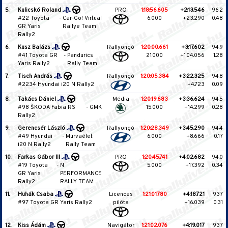
5.
Kulicskó Roland
PRO
1:18:56.605
+2:13.546
96.2
#22 Toyota
-
Car-Go! Virtual
6.000
+23.290
0.48
GR Yaris
Rallye Team
Rally2
6.
Kusz Balázs
Rallyongó
1:20:00.661
+3:17.602
94.9
#41 Toyota GR
-
Pandurics
21.000
+1:04.056
1.28
Yaris Rally2
Rally Team
7.
Tisch András
Rallyongó
1:20:05.384
+3:22.325
94.8
#2234 Hyundai i20 N Rally2
+4.723
0.09
8.
Takács Dániel
Média
1:20:19.683
+3:36.624
94.5
#98 ŠKODA Fabia RS
-
GMK
15.000
+14.299
0.28
Rally2
9.
Gerencsér László
Rallyongó
1:20:28.349
+3:45.290
94.4
#49 Hyundai
-
Murvaélet
6.000
+8.666
0.17
i20 N Rally2
Rally Team
10.
Farkas Gábor III
PRO
1:20:45.741
+4:02.682
94.0
#19 Toyota
-
N
5.000
+17.392
0.34
GR Yaris
PERFORMANCE
Rally2
RALLY TEAM
11.
Huhák Csaba
Licences
1:21:01.780
+4:18.721
93.7
#97 Toyota GR Yaris Rally2
pilóta
+16.039
0.31
12.
Kiss Ádám
Navigátor
1:21:02.076
+4:19.017
93.7