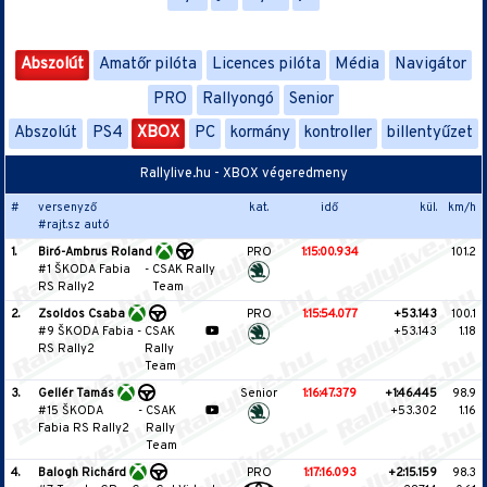
Abszolút
Amatőr pilóta
Licences pilóta
Média
Navigátor
PRO
Rallyongó
Senior
Abszolút
PS4
XBOX
PC
kormány
kontroller
billentyűzet
Rallylive.hu - XBOX végeredmeny
#
versenyző
kat.
idő
kül.
km/h
#rajt.sz autó
1.
Biró-Ambrus Roland
PRO
1:15:00.934
101.2
#1 ŠKODA Fabia
-
CSAK Rally
RS Rally2
Team
2.
Zsoldos Csaba
PRO
1:15:54.077
+53.143
100.1
#9 ŠKODA Fabia
-
CSAK
+53.143
1.18
RS Rally2
Rally
Team
3.
Gellér Tamás
Senior
1:16:47.379
+1:46.445
98.9
#15 ŠKODA
-
CSAK
+53.302
1.16
Fabia RS Rally2
Rally
Team
4.
Balogh Richárd
PRO
1:17:16.093
+2:15.159
98.3