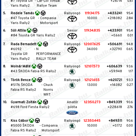
#7 Toyota GR
-
Car-Go! Virtual
+28.714
0.61
Yaris Rally2
Rallye Team
5.
Redele Tamás
Rallyongó
1:19:34.175
+4:33.241
95.4
#47 Toyota GR
-
Compania
10.000
+2:18.082
2.84
Yaris Rally2
Motorsport
6.
Süli Attila
Senior
1:19:34.835
+4:33.901
95.4
#84 Toyota GR Yaris Rally2
+0.660
0.01
7.
Rada Bernadett
Rallyongó
1:20:07.625
+5:06.691
94.8
#6092
-
N
34.000
+32.790
0.65
Toyota GR
PERFORMANCE
Yaris Rally2
RALLY TEAM
8.
Molnár Máté
Rallyongó
1:21:07.573
+6:06.639
93.6
#43 ŠKODA Fabia RS Rally2
+59.948
1.17
9.
Török Bence
Rallyongó
1:21:21.655
+6:20.721
93.3
#5176 ŠKODA
-
Chuck
13.000
+14.082
0.27
Fabia RS Rally2
Norris
WRT
10.
Gyarmati Zoltán
Amatőr
1:23:50.273
+8:49.339
90.6
#698 Ford Fiesta Rally2
pilóta
+2:28.618
2.76
11.
Kiss Gábor
Rallyongó
1:23:50.445
+8:49.511
90.6
#5000 ŠKODA
-
Compania
10.000
+0.172
0.00
Fabia RS Rally2
Motorsport