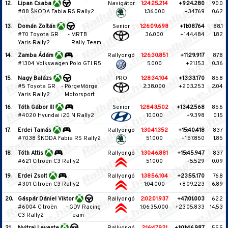
12.
Lipan Csaba
Navigátor
1:24:25.214
+9:24.280
90.0
#88 ŠKODA Fabia RS Rally2
1:36.000
+34.769
0.62
13.
Domán Zoltán
Senior
1:26:09.698
+11:08.764
88.1
#70 Toyota GR
-
MRTB
36.000
+1:44.484
1.82
Yaris Rally2
Rally Team
14.
Zamba Ádám
Rallyongó
1:26:30.851
+11:29.917
87.8
#1304 Volkswagen Polo GTI R5
5.000
+21.153
0.36
15.
Nagy Balázs
PRO
1:28:34.104
+13:33.170
85.8
#5 Toyota GR
-
PörgeMörge
2:38.000
+2:03.253
2.04
Yaris Rally2
Motorsport
16.
Tóth Gábor III
Senior
1:28:43.502
+13:42.568
85.6
#4020 Hyundai i20 N Rally2
10.000
+9.398
0.15
17.
Erdei Tamás
Rallyongó
1:30:41.352
+15:40.418
83.7
#7038 ŠKODA Fabia RS Rally2
51.000
+1:57.850
1.85
18.
Tóth Attis
Rallyongó
1:30:46.881
+15:45.947
83.7
#621 Citroën C3 Rally2
51.000
+5.529
0.09
19.
Erdei Zsolt
Rallyongó
1:38:56.104
+23:55.170
76.8
#301 Citroën C3 Rally2
1:04.000
+8:09.223
6.89
20.
Gáspár Dániel Viktor
Rallyongó
2:02:01.937
+47:01.003
62.2
#6004 Citroën
-
GDV Racing
1:06:35.000
+23:05.833
14.53
C3 Rally2
Team