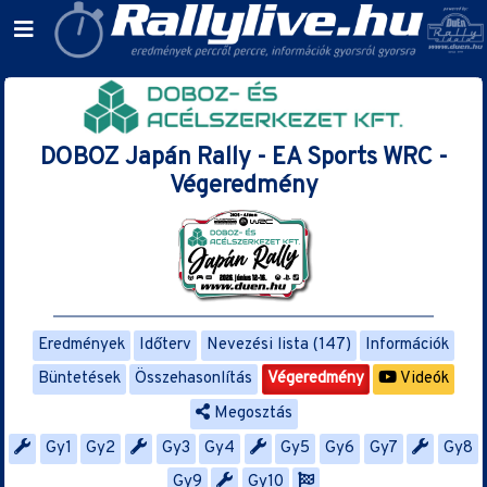
DOBOZ Japán Rally - EA Sports WRC -
Végeredmény
Eredmények
Időterv
Nevezési lista (147)
Információk
Büntetések
Összehasonlítás
Végeredmény
Videók
Megosztás
Gy1
Gy2
Gy3
Gy4
Gy5
Gy6
Gy7
Gy8
Gy9
Gy10