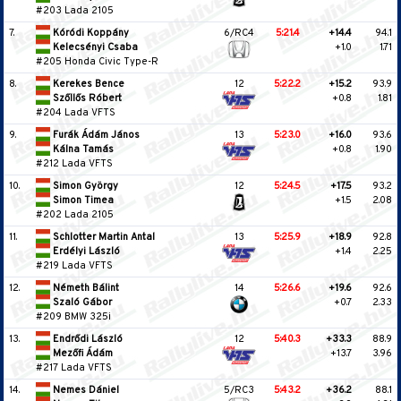
#203 Lada 2105
7.
Kóródi Koppány
6/RC4
5:21.4
+14.4
94.1
Kelecsényi Csaba
+1.0
1.71
#205 Honda Civic Type-R
8.
Kerekes Bence
12
5:22.2
+15.2
93.9
Szőllős Róbert
+0.8
1.81
#204 Lada VFTS
9.
Furák Ádám János
13
5:23.0
+16.0
93.6
Kálna Tamás
+0.8
1.90
#212 Lada VFTS
10.
Simon György
12
5:24.5
+17.5
93.2
Simon Timea
+1.5
2.08
#202 Lada 2105
11.
Schlotter Martin Antal
13
5:25.9
+18.9
92.8
Erdélyi László
+1.4
2.25
#219 Lada VFTS
12.
Németh Bálint
14
5:26.6
+19.6
92.6
Szaló Gábor
+0.7
2.33
#209 BMW 325i
13.
Endrődi László
12
5:40.3
+33.3
88.9
Mezőfi Ádám
+13.7
3.96
#217 Lada VFTS
14.
Nemes Dániel
5/RC3
5:43.2
+36.2
88.1