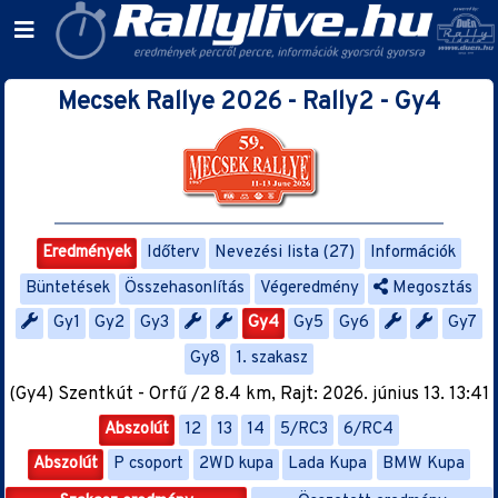
Mecsek Rallye 2026 - Rally2 - Gy4
Eredmények
Időterv
Nevezési lista (27)
Információk
Büntetések
Összehasonlítás
Végeredmény
Megosztás
Gy1
Gy2
Gy3
Gy4
Gy5
Gy6
Gy7
Gy8
1. szakasz
(Gy4) Szentkút - Orfű /2 8.4 km, Rajt: 2026. június 13. 13:41
Abszolút
12
13
14
5/RC3
6/RC4
Abszolút
P csoport
2WD kupa
Lada Kupa
BMW Kupa