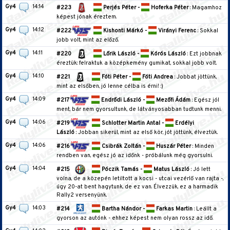
Gy4
14:14
#223
Perjés Péter -
Hoferka Péter
: Magamhoz
képest jónak éreztem.
Gy4
14:12
#222
Kishonti Márkó -
Virányi Ferenc
: Sokkal
jobb volt, mint az előző.
Gy4
14:11
#220
Lőrik László -
Kórós László
: Ezt jobbnak
éreztük: felraktuk a középkemény gumikat, sokkal jobb volt.
Gy4
14:10
#221
Fóti Péter -
Fóti Andrea
: Jobbat jöttünk,
mint az elsőben, jó lenne célba is érni! :)
Gy4
14:09
#217
Endrődi László -
Mezőfi Ádám
: Egész jól
ment, bár nem gyorsultunk, de látványosabban tudtunk menni.
Gy4
14:06
#219
Schlotter Martin Antal -
Erdélyi
László
: Jobban sikerül, mint az első kör, jót jöttünk, élveztük.
Gy4
14:06
#216
Csibrák Zoltán -
Huszár Péter
: Minden
rendben van, egész jó az időnk - próbálunk még gyorsulni.
Gy4
14:04
#215
Póczik Tamás -
Matus László
: Jó lett
volna, de a közepén letiltott a kocsi - utcai vezérlő van rajta -,
úgy 20-at bent hagytunk, de ez van. Élvezzük, ez a harmadik
Rally2 versenyünk.
Gy4
14:03
#214
Bartha Nándor -
Farkas Martin
: Leállt a
gyorson az autónk - ehhez képest nem olyan rossz az idő.