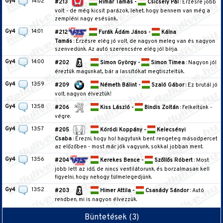
Gy4
14:02
#213
Rimár Tamás -
Csicsely Pál
: Érzésre jobb
volt - de még kicsit parázok, lehet, hogy bennem van még a
zempléni nagy esésünk..
Gy4
14:01
#212
Furák Ádám János -
Kálna
Tamás
: Érzésre elég jó volt, de nagyon meleg van és nagyon
szenvedünk. Az autó szerencsére elég jól bírja.
Gy4
14:00
#202
Simon György -
Simon Timea
: Nagyon jól
éreztük magunkat,, bár a lassítókat megtiszteltük.
Gy4
13:59
#209
Németh Bálint -
Szaló Gábor
: Ez brutál jó
volt, nagyon élveztük!
Gy4
13:58
#206
Kiss László -
Bindis Zoltán
: Felkeltünk -
végre.
Gy4
13:57
#205
Kóródi Koppány -
Kelecsényi
Csaba
: Érezni, hogy hol hagytunk bent rengeteg másodpercet
az előzőben - most már jók vagyunk, sokkal jobban ment.
Gy4
13:56
#204
Kerekes Bence -
Szőllős Róbert
: Most
jobb lett az idő, de nincs ventilátorunk, és borzalmasan kell
figyelni, hogy nehogy túlmelegedjünk.
Gy4
13:52
#203
Himer Attila -
Csanády Sándor
: Autó
rendben, mi is nagyon élvezzük.
Büntetések (3)