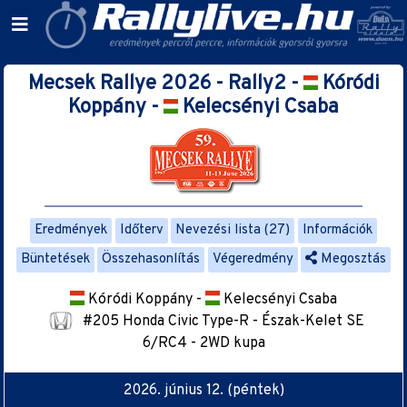
Mecsek Rallye 2026 - Rally2 -
Kóródi
Koppány -
Kelecsényi Csaba
Eredmények
Időterv
Nevezési lista (27)
Információk
Büntetések
Összehasonlítás
Végeredmény
Megosztás
Kóródi Koppány -
Kelecsényi Csaba
#205 Honda Civic Type-R - Észak-Kelet SE
6/RC4 - 2WD kupa
2026. június 12. (péntek)