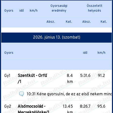
Gyorsasági
Összetett
Gyors
idő
km/h
eredmény
helyezés
Absz.
Kat.
Absz.
Kat.
2026. június 13. (szombat)
Gyors
idő
km/h
Gy1
Szentkút - Orfű
8.4
5:31.6
91.2
/1
km
10:31 Kéne gyorsulni, de ez az első nekem mindig
Gy2
Alsómocsolád -
13.45
8:26.7
95.6
Mecsekpölöske/1
km