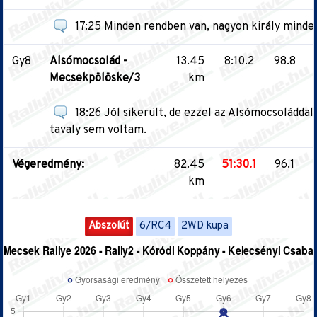
17:25 Minden rendben van, nagyon király minden
Gy8
Alsómocsolád -
13.45
8:10.2
98.8
Mecsekpölöske/3
km
18:26 Jól sikerült, de ezzel az Alsómocsoládda
tavaly sem voltam.
Végeredmény:
82.45
51:30.1
96.1
km
Abszolút
6/RC4
2WD kupa