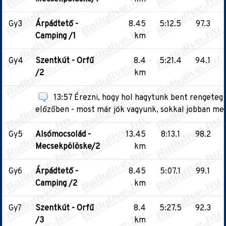
Gy3
Árpádtető -
8.45
5:12.5
97.3
Camping /1
km
Gy4
Szentkút - Orfű
8.4
5:21.4
94.1
/2
km
13:57 Érezni, hogy hol hagytunk bent rengeteg
előzőben - most már jók vagyunk, sokkal jobban me
Gy5
Alsómocsolád -
13.45
8:13.1
98.2
Mecsekpölöske/2
km
Gy6
Árpádtető -
8.45
5:07.1
99.1
Camping /2
km
Gy7
Szentkút - Orfű
8.4
5:27.5
92.3
/3
km