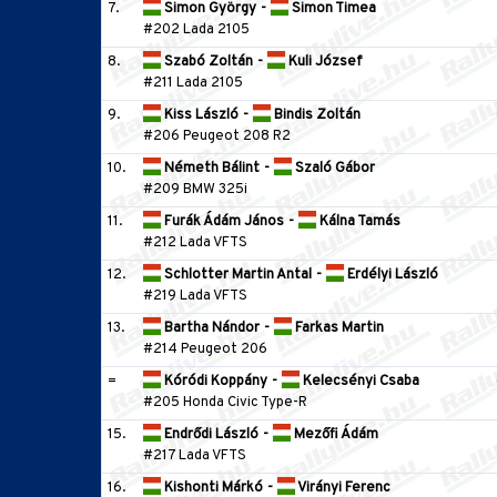
7.
Simon György
-
Simon Timea
#202 Lada 2105
8.
Szabó Zoltán
-
Kuli József
#211 Lada 2105
9.
Kiss László
-
Bindis Zoltán
#206 Peugeot 208 R2
10.
Németh Bálint
-
Szaló Gábor
#209 BMW 325i
11.
Furák Ádám János
-
Kálna Tamás
#212 Lada VFTS
12.
Schlotter Martin Antal
-
Erdélyi László
#219 Lada VFTS
13.
Bartha Nándor
-
Farkas Martin
#214 Peugeot 206
=
Kóródi Koppány
-
Kelecsényi Csaba
#205 Honda Civic Type-R
15.
Endrődi László
-
Mezőfi Ádám
#217 Lada VFTS
16.
Kishonti Márkó
-
Virányi Ferenc