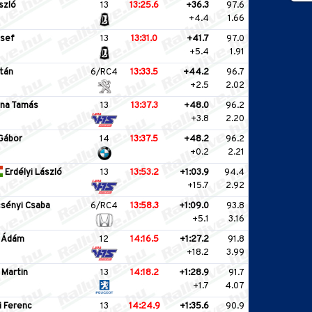
szló
13
13:25.6
+36.3
97.6
+4.4
1.66
zsef
13
13:31.0
+41.7
97.0
+5.4
1.91
ltán
6/RC4
13:33.5
+44.2
96.7
+2.5
2.02
na Tamás
13
13:37.3
+48.0
96.2
+3.8
2.20
Gábor
14
13:37.5
+48.2
96.2
+0.2
2.21
Erdélyi László
13
13:53.2
+1:03.9
94.4
+15.7
2.92
sényi Csaba
6/RC4
13:58.3
+1:09.0
93.8
+5.1
3.16
 Ádám
12
14:16.5
+1:27.2
91.8
+18.2
3.99
 Martin
13
14:18.2
+1:28.9
91.7
+1.7
4.07
i Ferenc
13
14:24.9
+1:35.6
90.9