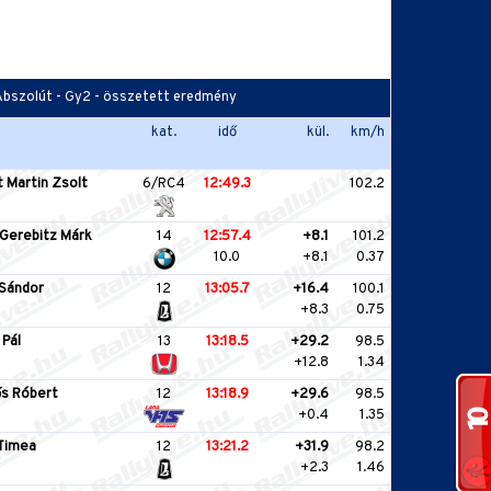
- Abszolút - Gy2 - összetett eredmény
kat.
idő
kül.
km/h
 Martin Zsolt
6/RC4
12:49.3
102.2
Gerebitz Márk
14
12:57.4
+8.1
101.2
10.0
+8.1
0.37
Sándor
12
13:05.7
+16.4
100.1
+8.3
0.75
 Pál
13
13:18.5
+29.2
98.5
+12.8
1.34
ős Róbert
12
13:18.9
+29.6
98.5
+0.4
1.35
Timea
12
13:21.2
+31.9
98.2
+2.3
1.46