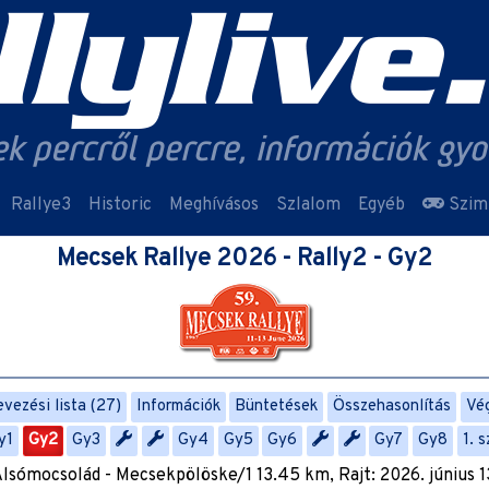
Rallye3
Historic
Meghívásos
Szlalom
Egyéb
Szim
Mecsek Rallye 2026 - Rally2 - Gy2
vezési lista (27)
Információk
Büntetések
Összehasonlítás
Vé
y1
Gy2
Gy3
Gy4
Gy5
Gy6
Gy7
Gy8
1. 
Alsómocsolád - Mecsekpölöske/1 13.45 km, Rajt: 2026. június 13