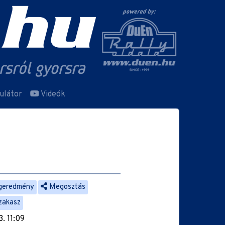
ulátor
Videók
geredmény
Megosztás
szakasz
. 11:09