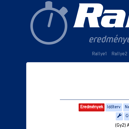
Rallye1
Rallye2
Eredmények
Időterv
Ne
G
(Gy2) 