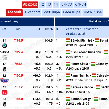
Abszolút
12
13
14
5/RC3
6/RC4
Abszolút
P csoport
2WD kupa
Lada Kupa
BMW Kupa
kasz eredmény
Rallylive.hu 
kat.
idő
kül.
km/h
#
versenyző - navigátor
#rajt.sz autó
14
7:34.5
106.5
1.
Békési Richárd
-
Bernát
#201 Peugeot 208 R2
6/RC4
7:35.4
+0.9
106.3
2.
Kiss Ferenc Krisztián
-
+0.9
0.07
4.
#210 BMW 320i
12
7:41.3
+6.8
105.0
3.
Himer Attila
-
Csanády 
+5.9
0.51
5.
#203 Lada 2105
12
7:50.5
+16.0
102.9
4.
Rimár Tamás
-
Csicsely
+9.2
1.19
2.
#213 Honda Civic EP3 Type-R
13
7:57.2
+22.7
101.5
5.
Kerekes Bence
-
Szőll
+6.7
1.69
10.
#204 Lada VFTS
13
7:58.0
+23.5
101.3
6.
Simon György
-
Simon 
+0.8
1.75
3.
#202 Lada 2105