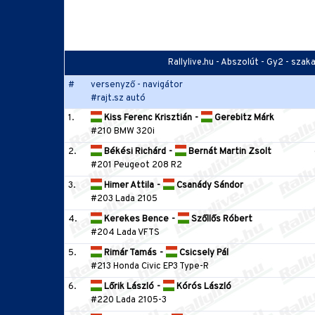
Rallylive.hu - Abszolút - Gy2 - sza
#
versenyző - navigátor
#rajt.sz autó
1.
Kiss Ferenc Krisztián
-
Gerebitz Márk
#210 BMW 320i
2.
Békési Richárd
-
Bernát Martin Zsolt
#201 Peugeot 208 R2
3.
Himer Attila
-
Csanády Sándor
#203 Lada 2105
4.
Kerekes Bence
-
Szőllős Róbert
#204 Lada VFTS
5.
Rimár Tamás
-
Csicsely Pál
#213 Honda Civic EP3 Type-R
6.
Lőrik László
-
Kórós László
#220 Lada 2105-3