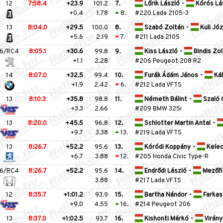
12
7:58.4
+23.9
101.2
7.
Lőrik László
-
Kórós Lá
+0.4
1.78
8.
#220 Lada 2105-3
13
8:04.0
+29.5
100.0
8.
Szabó Zoltán
-
Kuli Jó
+5.6
2.19
7.
#211 Lada 2105
6/RC4
8:05.1
+30.6
99.8
9.
Kiss László
-
Bindis Zo
+1.1
2.28
#206 Peugeot 208 R2
14
8:07.0
+32.5
99.4
10.
Furák Ádám János
-
Kál
+1.9
2.42
6.
#212 Lada VFTS
13
8:10.3
+35.8
98.8
11.
Németh Bálint
-
Szaló 
+3.3
2.66
#209 BMW 325i
13
8:20.0
+45.5
96.8
12.
Schlotter Martin Antal
-
+9.7
3.38
13.
#219 Lada VFTS
13
8:26.7
+52.2
95.6
13.
Kóródi Koppány
-
Kelec
+6.7
3.88
12.
#205 Honda Civic Type-R
6/RC4
8:26.7
+52.2
95.6
14.
Endrődi László
-
Mezőfi
3.88
#217 Lada VFTS
12
8:35.7
+1:01.2
93.9
15.
Bartha Nándor
-
Farkas
+9.0
4.55
16.
#214 Peugeot 206
13
8:37.0
+1:02.5
93.7
16.
Kishonti Márkó
-
Virány