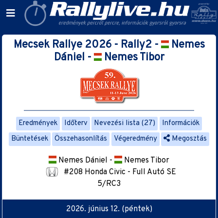
Mecsek Rallye 2026 - Rally2 -
Nemes
Dániel -
Nemes Tibor
Eredmények
Időterv
Nevezési lista (27)
Információk
Büntetések
Összehasonlítás
Végeredmény
Megosztás
Nemes Dániel -
Nemes Tibor
#208 Honda Civic - Full Autó SE
5/RC3
2026. június 12. (péntek)