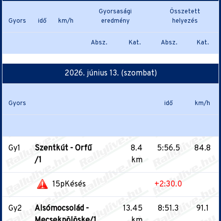
Gyorsasági
Összetett
Gyors
idő
km/h
eredmény
helyezés
Absz.
Kat.
Absz.
Kat.
2026. június 13. (szombat)
Gyors
idő
km/h
Gy1
Szentkút - Orfű
8.4
5:56.5
84.8
/1
km
15pKésés
+2:30.0
Gy2
Alsómocsolád -
13.45
8:51.3
91.1
Mecsekpölöske/1
km