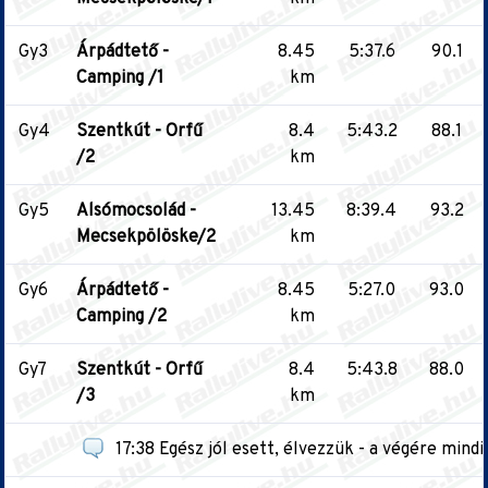
Gy3
Árpádtető -
8.45
5:37.6
90.1
Camping /1
km
Gy4
Szentkút - Orfű
8.4
5:43.2
88.1
/2
km
Gy5
Alsómocsolád -
13.45
8:39.4
93.2
Mecsekpölöske/2
km
Gy6
Árpádtető -
8.45
5:27.0
93.0
Camping /2
km
Gy7
Szentkút - Orfű
8.4
5:43.8
88.0
/3
km
17:38 Egész jól esett, élvezzük - a végére mind