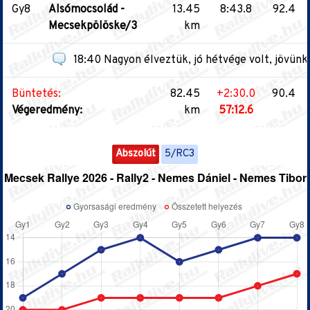
Gy8
Alsómocsolád -
13.45
8:43.8
92.4
Mecsekpölöske/3
km
18:40 Nagyon élveztük, jó hétvége volt, jövünk
Büntetés:
82.45
+2:30.0
90.4
Végeredmény:
km
57:12.6
Abszolút
5/RC3