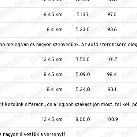
8.45 km
5:13.7
97.0
8.4 km
5:23.0
93.6
yon meleg van és nagyon szenvedünk. Az autó szerencsére elég j
13.45 km
7:56.0
101.7
8.45 km
5:09.0
98.4
8.4 km
5:24.8
93.1
 kezdünk elfáradni, de a legjobb szakasz jön most, fel kell pör
13.45 km
8:00.0
100.9
s nagyon élveztük a versenyt!