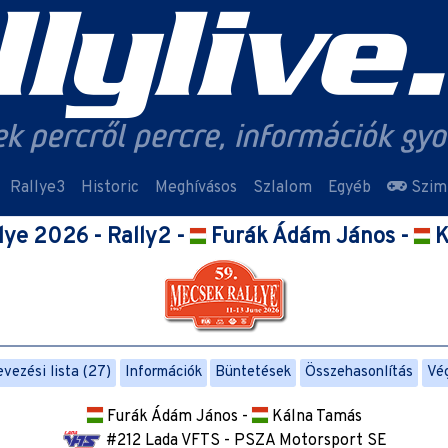
Rallye3
Historic
Meghívásos
Szlalom
Egyéb
Szim
lye 2026 - Rally2 -
Furák Ádám János -
K
vezési lista (27)
Információk
Büntetések
Összehasonlítás
Vé
Furák Ádám János -
Kálna Tamás
#212 Lada VFTS - PSZA Motorsport SE