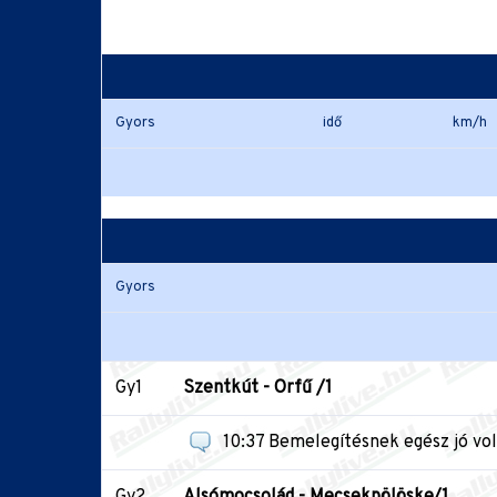
Gyors
idő
km/h
Gyors
Gy1
Szentkút - Orfű /1
10:37 Bemelegítésnek egész jó volt
Gy2
Alsómocsolád - Mecsekpölöske/1