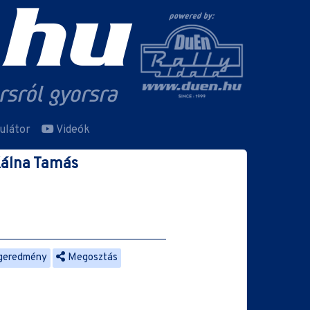
ulátor
Videók
álna Tamás
geredmény
Megosztás