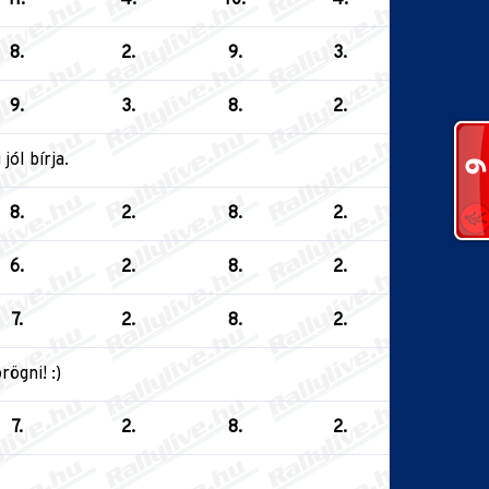
8.
2.
9.
3.
9.
3.
8.
2.
ól bírja.
8.
2.
8.
2.
6.
2.
8.
2.
7.
2.
8.
2.
ögni! :)
7.
2.
8.
2.