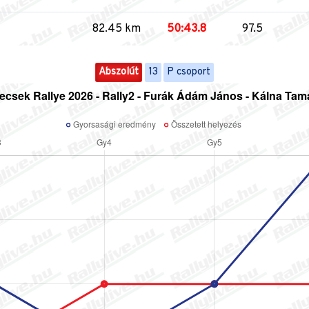
82.45 km
50:43.8
97.5
Abszolút
13
P csoport