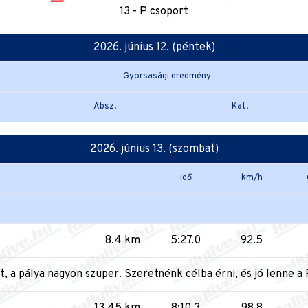
13 - P csoport
2026. június 12. (péntek)
Gyorsasági eredmény
Absz.
Kat.
2026. június 13. (szombat)
idő
km/h
8.4 km
5:27.0
92.5
, a pálya nagyon szuper. Szeretnénk célba érni, és jó lenne a 
13.45 km
8:10.3
98.8