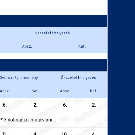
Összetett helyezés
Absz.
Kat.
Gyorsasági eredmény
Összetett helyezés
Absz.
Kat.
Absz.
Kat.
6.
2.
6.
2.
P13 dobogóját megcsípni...
11.
4.
10.
4.