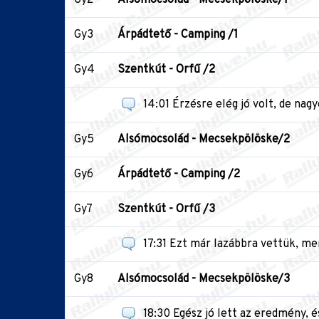
Gy3
Árpádtető - Camping /1
Gy4
Szentkút - Orfű /2
14:01 Érzésre elég jó volt, de nag
Gy5
Alsómocsolád - Mecsekpölöske/2
Gy6
Árpádtető - Camping /2
Gy7
Szentkút - Orfű /3
17:31 Ezt már lazábbra vettük, mert
Gy8
Alsómocsolád - Mecsekpölöske/3
18:30 Egész jó lett az eredmény, é