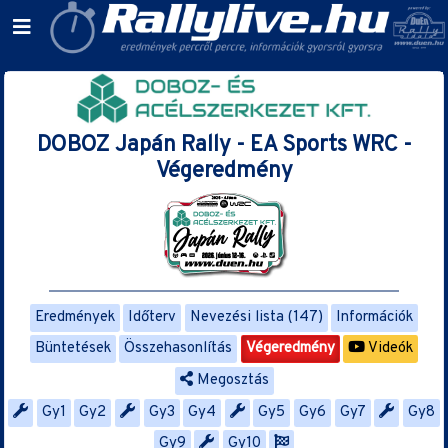
DOBOZ Japán Rally - EA Sports WRC -
Végeredmény
Eredmények
Időterv
Nevezési lista (147)
Információk
Büntetések
Összehasonlítás
Végeredmény
Videók
Megosztás
Gy1
Gy2
Gy3
Gy4
Gy5
Gy6
Gy7
Gy8
Gy9
Gy10