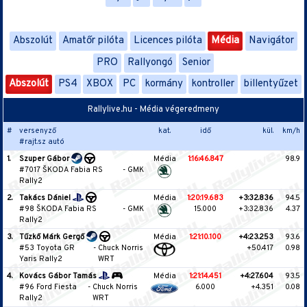
Abszolút
Amatőr pilóta
Licences pilóta
Média
Navigátor
PRO
Rallyongó
Senior
Abszolút
PS4
XBOX
PC
kormány
kontroller
billentyűzet
Rallylive.hu - Média végeredmeny
#
versenyző
kat.
idő
kül.
km/h
#rajt.sz autó
1.
Szuper Gábor
Média
1:16:46.847
98.9
#7017 ŠKODA Fabia RS
-
GMK
Rally2
2.
Takács Dániel
Média
1:20:19.683
+3:32.836
94.5
#98 ŠKODA Fabia RS
-
GMK
15.000
+3:32.836
4.37
Rally2
3.
Tűzkő Márk Gergő
Média
1:21:10.100
+4:23.253
93.6
#53 Toyota GR
-
Chuck Norris
+50.417
0.98
Yaris Rally2
WRT
4.
Kovács Gábor Tamás
Média
1:21:14.451
+4:27.604
93.5
#96 Ford Fiesta
-
Chuck Norris
6.000
+4.351
0.08
Rally2
WRT