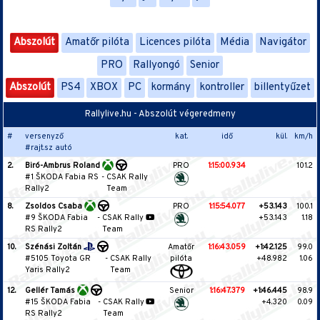
Abszolút
Amatőr pilóta
Licences pilóta
Média
Navigátor
PRO
Rallyongó
Senior
Abszolút
PS4
XBOX
PC
kormány
kontroller
billentyűzet
Rallylive.hu - Abszolút végeredmeny
#
versenyző
kat.
idő
kül.
km/h
#rajt.sz autó
2.
Biró-Ambrus Roland
PRO
1:15:00.934
101.2
#1 ŠKODA Fabia RS
-
CSAK Rally
Rally2
Team
8.
Zsoldos Csaba
PRO
1:15:54.077
+53.143
100.1
#9 ŠKODA Fabia
-
CSAK Rally
+53.143
1.18
RS Rally2
Team
10.
Szénási Zoltán
Amatőr
1:16:43.059
+1:42.125
99.0
#5105 Toyota GR
-
CSAK Rally
pilóta
+48.982
1.06
Yaris Rally2
Team
12.
Gellér Tamás
Senior
1:16:47.379
+1:46.445
98.9
#15 ŠKODA Fabia
-
CSAK Rally
+4.320
0.09
RS Rally2
Team