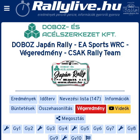
DOBOZ Japán Rally - EA Sports WRC -
Végeredmény - CSAK Rally Team
Eredmények
Időterv
Nevezési lista (147)
Információk
Büntetések
Összehasonlítás
Végeredmény
Videók
Megosztás
Gy1
Gy2
Gy3
Gy4
Gy5
Gy6
Gy7
Gy8
Gy9
Gy10