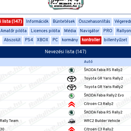
 lista (147)
Információk
Büntetések
Összehasonlítás
Végered
Amatőr pilóta
Licences pilóta
Média
Navigátor
PRO
Rallyo
Abszolút
PS4
XBOX
PC
kormány
kontroller
billentyűzet
Nevezési lista (147)
Autó
ŠKODA Fabia RS Rally2
Toyota GR Yaris Rally2
Toyota GR Yaris Rally2
ŠKODA Fabia Rally2 Evo
Citroën C3 Rally2
ŠKODA Fabia RS Rally2
Rally Team
WRC2 Builder Vehicle
30
Citroën C3 Rally2