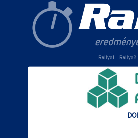
Rallye1
Rallye2
DOB