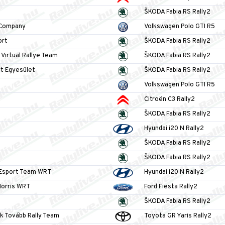
ŠKODA Fabia RS Rally2
Company
Volkswagen Polo GTI R5
ort
ŠKODA Fabia RS Rally2
 Virtual Rallye Team
ŠKODA Fabia RS Rally2
t Egyesület
ŠKODA Fabia RS Rally2
Volkswagen Polo GTI R5
Citroën C3 Rally2
ŠKODA Fabia RS Rally2
Hyundai i20 N Rally2
ŠKODA Fabia RS Rally2
ŠKODA Fabia RS Rally2
 Esport Team WRT
Hyundai i20 N Rally2
Norris WRT
Ford Fiesta Rally2
ŠKODA Fabia RS Rally2
 Tovább Rally Team
Toyota GR Yaris Rally2