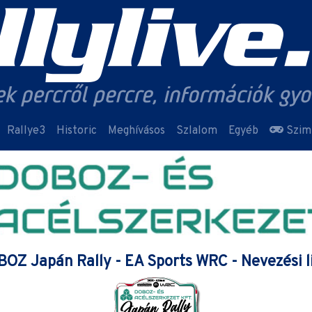
Rallye3
Historic
Meghívásos
Szlalom
Egyéb
Szim
OZ Japán Rally - EA Sports WRC - Nevezési l