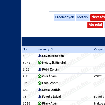
Eredmények
Időterv
Nevezési
Abszolút
No.
versenyző
Csapat
6022
Lovas Krisztián
5247
Nyistyák Richárd
6126
Köbli Zoltán
2171
Csík Ádám
CSRT
301
Erdei Zsolt
450
Szalai Zoltán
951
Fekete Dávid
Fekete 
6026
Király Ádám
Makesz