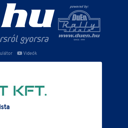
ulátor
Videók
ista