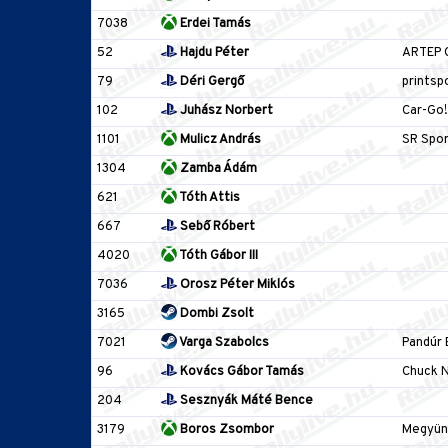
7038
Erdei Tamás
52
Hajdu Péter
ARTEP 
79
Déri Gergő
printsp
102
Juhász Norbert
Car-Go!
1101
Mulicz András
SR Spor
1304
Zamba Ádám
621
Tóth Attis
667
Sebő Róbert
4020
Tóth Gábor III
7036
Orosz Péter Miklós
3165
Dombi Zsolt
7021
Varga Szabolcs
Pandúr
96
Kovács Gábor Tamás
Chuck 
204
Sesznyák Máté Bence
3179
Boros Zsombor
Megyünk