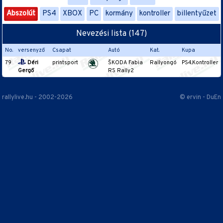
Abszolút
PS4
XBOX
PC
kormány
kontroller
billentyűzet
Nevezési lista (147)
No.
versenyző
Csapat
Autó
Kat.
Kupa
79
Déri
printsport
ŠKODA Fabia
Rallyongó
PS4,Kontroller
Gergő
RS Rally2
rallylive.hu - 2002-2026
© ervin - DuEn