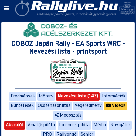
DOBOZ Japán Rally - EA Sports WRC -
Nevezési lista - printsport
Eredmények
Időterv
Nevezési lista (147)
Információk
Büntetések
Összehasonlítás
Végeredmény
Videók
Megosztás
Abszolút
Amatőr pilóta
Licences pilóta
Média
Navigátor
PRO
Rallyongó
Senior