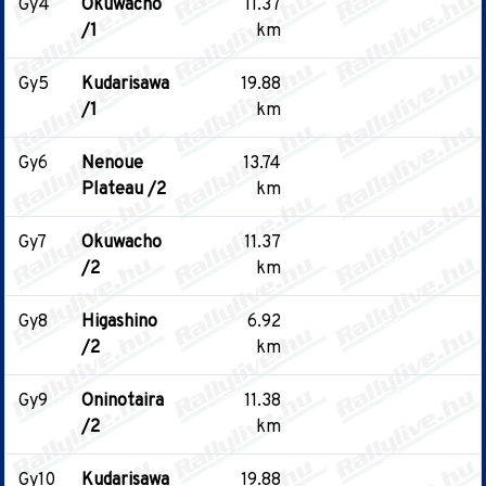
Gy4
Okuwacho
11.37
/1
km
Gy5
Kudarisawa
19.88
/1
km
Gy6
Nenoue
13.74
Plateau /2
km
Gy7
Okuwacho
11.37
/2
km
Gy8
Higashino
6.92
/2
km
Gy9
Oninotaira
11.38
/2
km
Gy10
Kudarisawa
19.88