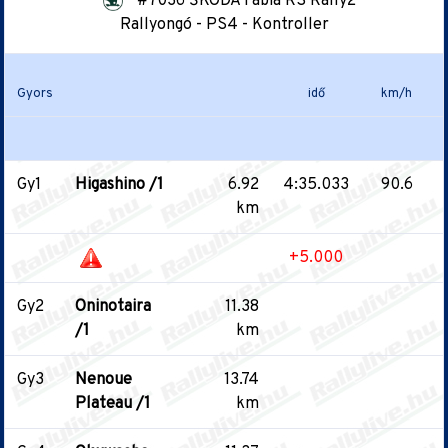
#7036 ŠKODA Fabia RS Rally2
Rallyongó - PS4 - Kontroller
Gyors
idő
km/h
Gy1
Higashino /1
6.92
4:35.033
90.6
km
+5.000
Gy2
Oninotaira
11.38
/1
km
Gy3
Nenoue
13.74
Plateau /1
km