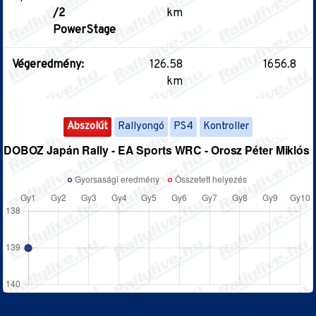
/2
km
PowerStage
Végeredmény:
126.58
1656.8
km
Abszolút
Rallyongó
PS4
Kontroller