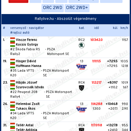
ORC 2WD
ORC 2WD+
Rallylive.hu - Abszolút végeredmeny
#
versenyző - navigátor
kat.
idő
kül.
km/h
#rajt.sz autó
1.
Vincze Ferenc
RC2
1:03:42.0
115.7
Kocsis György
#2 Škoda Fabia RS
-
PSZA
Rally2
Motorsport SE
19.
Hinger Dávid
13
1:11:11.5
+7:29.5
103.5
Hoffmann Hanna
+7:29.5
12.18
#35 Lada VFTS
-
PSZA Motorsport
K20
SE
23.
Hibján József
RC4
1:12:21.7
+8:39.7
101.9
Szurovcsák István
+1:10.2
1.67
#22 Peugeot 208
-
PSZA Motorsport
Rally4
SE
26.
Helembai Zsolt
13
1:14:28.8
+10:46.8
99.0
Tukacs Ákos
1:30.0
+2:07.1
2.90
#34 Lada VFTS
-
PSZA Motorsport
K20
SE
31.
Tellér Antal
RC4
1:17:09.8
+13:27.8
95.5
Tellér Antónia
+2:41.0
3.44