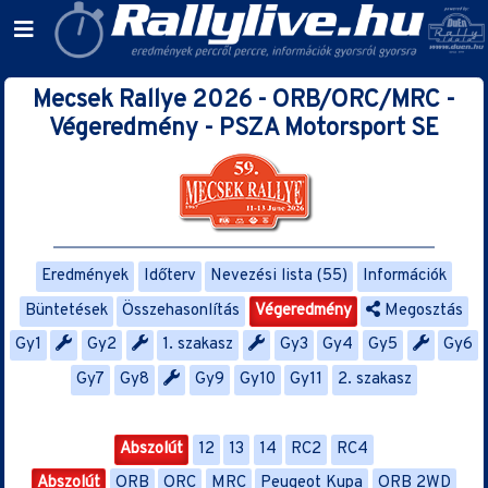
Mecsek Rallye 2026 - ORB/ORC/MRC -
Végeredmény - PSZA Motorsport SE
Eredmények
Időterv
Nevezési lista (55)
Információk
Büntetések
Összehasonlítás
Végeredmény
Megosztás
Gy1
Gy2
1. szakasz
Gy3
Gy4
Gy5
Gy6
Gy7
Gy8
Gy9
Gy10
Gy11
2. szakasz
Abszolút
12
13
14
RC2
RC4
Abszolút
ORB
ORC
MRC
Peugeot Kupa
ORB 2WD