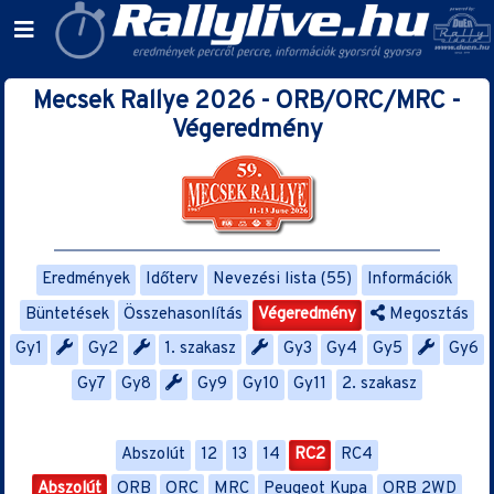
Mecsek Rallye 2026 - ORB/ORC/MRC -
Végeredmény
Eredmények
Időterv
Nevezési lista (55)
Információk
Büntetések
Összehasonlítás
Végeredmény
Megosztás
Gy1
Gy2
1. szakasz
Gy3
Gy4
Gy5
Gy6
Gy7
Gy8
Gy9
Gy10
Gy11
2. szakasz
Abszolút
12
13
14
RC2
RC4
Abszolút
ORB
ORC
MRC
Peugeot Kupa
ORB 2WD