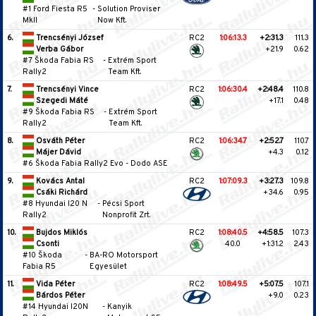
#1 Ford Fiesta R5
-
Solution Proviser
MkII
Now Kft.
6.
Trencsényi József
RC2
1:06:13.3
+2:31.3
111.3
Verba Gábor
+21.9
0.62
#7 Škoda Fabia RS
-
Extrém Sport
Rally2
Team Kft.
7.
Trencsényi Vince
RC2
1:06:30.4
+2:48.4
110.8
Szegedi Máté
+17.1
0.48
#9 Škoda Fabia RS
-
Extrém Sport
Rally2
Team Kft.
8.
Osváth Péter
RC2
1:06:34.7
+2:52.7
110.7
Májer Dávid
+4.3
0.12
#6 Škoda Fabia Rally2 Evo
-
Dodo ASE
9.
Kovács Antal
RC2
1:07:09.3
+3:27.3
109.8
Csáki Richárd
+34.6
0.95
#8 Hyundai I20 N
-
Pécsi Sport
Rally2
Nonprofit Zrt.
10.
Bujdos Miklós
RC2
1:08:40.5
+4:58.5
107.3
Csonti
40.0
+1:31.2
2.43
#10 Škoda
-
BA-RO Motorsport
Fabia R5
Egyesület
11.
Vida Péter
RC2
1:08:49.5
+5:07.5
107.1
Bárdos Péter
+9.0
0.23
#14 Hyundai I20N
-
Kanyik