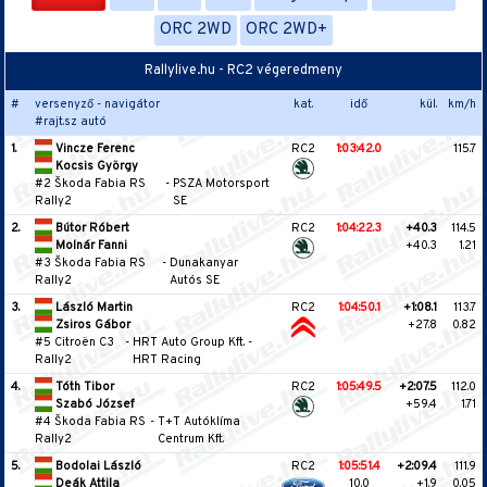
ORC 2WD
ORC 2WD+
Rallylive.hu - RC2 végeredmeny
#
versenyző - navigátor
kat.
idő
kül.
km/h
#rajt.sz autó
1.
Vincze Ferenc
RC2
1:03:42.0
115.7
Kocsis György
#2 Škoda Fabia RS
-
PSZA Motorsport
Rally2
SE
2.
Bútor Róbert
RC2
1:04:22.3
+40.3
114.5
Molnár Fanni
+40.3
1.21
#3 Škoda Fabia RS
-
Dunakanyar
Rally2
Autós SE
3.
László Martin
RC2
1:04:50.1
+1:08.1
113.7
Zsiros Gábor
+27.8
0.82
#5 Citroën C3
-
HRT Auto Group Kft. -
Rally2
HRT Racing
4.
Tóth Tibor
RC2
1:05:49.5
+2:07.5
112.0
Szabó József
+59.4
1.71
#4 Škoda Fabia RS
-
T+T Autóklíma
Rally2
Centrum Kft.
5.
Bodolai László
RC2
1:05:51.4
+2:09.4
111.9
Deák Attila
10.0
+1.9
0.05