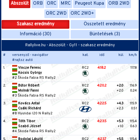
Abszolút
ORB
ORC
MRC
Peugeot Kupa
ORB 2WD
ORC 2WD
ORC 2WD+
Szakasz eredmény
Összetett eredmény
Információ (30)
Büntetések (3)
Rallylive.hu - Abszolút - Gy11 - szakasz eredmény
#
versenyző - navigátor
kat.
idő
kül.
km/h
#rajt.sz autó
1.
Vincze Ferenc
RC2
4:18.2
117.8
Kocsis György
#2 Škoda Fabia RS Rally2
2.
Bútor Róbert
RC2
4:20.2
+2.0
116.9
Molnár Fanni
+2.0
0.24
#3 Škoda Fabia RS Rally2
3.
Kovács Antal
RC2
4:22.5
+4.3
115.9
Csáki Richárd
+2.3
0.51
#8 Hyundai I20 N Rally2
4.
Tóth Tibor
RC2
4:23.5
+5.3
115.4
Szabó József
+1.0
0.63
#4 Škoda Fabia RS Rally2
5.
Bodolai László
RC2
4:23.7
+5.5
115.4