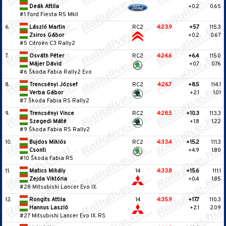
Deák Attila
+0.2
0.65
#1 Ford Fiesta R5 MkII
6.
László Martin
RC2
4:23.9
+5.7
115.3
Zsiros Gábor
+0.2
0.67
#5 Citroën C3 Rally2
7.
Osváth Péter
RC2
4:24.6
+6.4
115.0
Májer Dávid
+0.7
0.76
#6 Škoda Fabia Rally2 Evo
8.
Trencsényi József
RC2
4:26.7
+8.5
114.1
Verba Gábor
+2.1
1.01
#7 Škoda Fabia RS Rally2
9.
Trencsényi Vince
RC2
4:28.5
+10.3
113.3
Szegedi Máté
+1.8
1.22
#9 Škoda Fabia RS Rally2
10.
Bujdos Miklós
RC2
4:33.4
+15.2
111.3
Csonti
+4.9
1.80
#10 Škoda Fabia R5
11.
Matics Mihály
14
4:33.8
+15.6
111.1
Zejda Viktória
+0.4
1.85
#28 Mitsubishi Lancer Evo IX.
12.
Rongits Attila
14
4:35.9
+17.7
110.3
Hannus Laszló
+2.1
2.09
#27 Mitsubishi Lancer Evo IX. RS