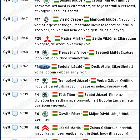
#10
Bujdos Miklós -
Csonti
: Van egy mumus
kanyarom, azt most is elrontottam, de teljesítettük a versenyt,
itt vagyunk, csak ez számít!
Gy11
16:47
#17
Viszló Csaba -
Maricsek Miklós
: Nagyon jó
volt az egész hétvége - mostanra kicsit rakoncátlankodik a
szervónk, hol volt, hol nem, de végigértünk, ez a lényeg.
Gy11
16:46
#28
Matics Mihály -
Zejda Viktória
: Elfáradtam
a végére, de azért jó verseny volt.
Gy11
16:44
#9
Trencsényi Vince -
Szegedi Máté
: Érzésre
jobb volt, jobb időre számítottam..
Gy11
16:42
#1
Bodolai László -
Deák Attila
: Sikerülhetett
volna jobban - ebben ennyi volt.
Gy11
16:41
#7
Trencsényi József -
Verba Gábor
: Örülünk,
hogy célba értünk, nagyon hosszú és nehéz verseny volt.
Gy11
16:39
#4
Tóth Tibor -
Szabó József
: Ebbe az
utolsóba beleadtam apait-anyait, mert Bodolai Lacival nagy
csatában vagyunk...
Gy11
16:38
#6
Osváth Péter -
Májer Dávid
: Jót jöttünk
szerintem.
Gy11
16:38
#5
László Martin -
Zsiros Gábor
: Jól éreztük
magunkat, minden rendben volt, örülünk, hogy itt vagyunk!