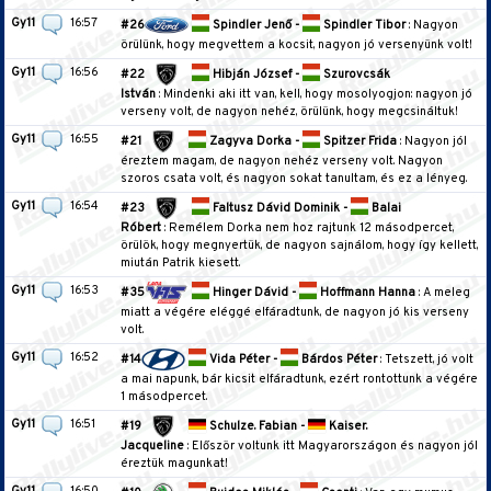
Gy11
16:57
#26
Spindler Jenő -
Spindler Tibor
: Nagyon
örülünk, hogy megvettem a kocsit, nagyon jó versenyünk volt!
Gy11
16:56
#22
Hibján József -
Szurovcsák
István
: Mindenki aki itt van, kell, hogy mosolyogjon: nagyon jó
verseny volt, de nagyon nehéz, örülünk, hogy megcsináltuk!
Gy11
16:55
#21
Zagyva Dorka -
Spitzer Frida
: Nagyon jól
éreztem magam, de nagyon nehéz verseny volt. Nagyon
szoros csata volt, és nagyon sokat tanultam, és ez a lényeg.
Gy11
16:54
#23
Faltusz Dávid Dominik -
Balai
Róbert
: Remélem Dorka nem hoz rajtunk 12 másodpercet,
örülök, hogy megnyertük, de nagyon sajnálom, hogy így kellett,
miután Patrik kiesett.
Gy11
16:53
#35
Hinger Dávid -
Hoffmann Hanna
: A meleg
miatt a végére eléggé elfáradtunk, de nagyon jó kis verseny
volt.
Gy11
16:52
#14
Vida Péter -
Bárdos Péter
: Tetszett, jó volt
a mai napunk, bár kicsit elfáradtunk, ezért rontottunk a végére
1 másodpercet.
Gy11
16:51
#19
Schulze. Fabian -
Kaiser.
Jacqueline
: Először voltunk itt Magyarországon és nagyon jól
éreztük magunkat!
Gy11
16:50