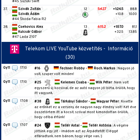
#45 Suzuki Swift
37.
Szivák Zoltán
12
5:42.7
+1:24.5
88.8
Szivák Ádám
+10.8
10.00
#44 Škoda Fabia R2
38.
Csehovics Alex
13
6:15.2
+1:57.0
81.1
Kulcsár Gábor
+32.5
13.85
#47 Lada 2107
Telekom LIVE YouTube közvetítés -
Információ
(30)
Gy11
17:10
#16
Fechner. Robby -
Roch. Markus
: Nagyon jó
volt, szuper volt minden!
Gy11
17:10
#25
Kelemen Csaba -
Wilk Péter
: Nem volt
egyszerű új kocsival, de az autó nagyon jól bírta, örülök, hogy
itt vagyunk.
Gy11
17:08
#38
Tárkányi Sándor -
Magyar Péter
: Kivette
az erőnket ez a verseny, de nagyon nagy élmény volt! Két éve
összetörtem itt a kocsit, szóval most kimondottan örülök,
hogy célba értünk!
Gy11
17:07
#24
Tellér Antal -
Tellér Antónia
: A végére
jöttünk egy jót - imádom azt az Árpádtetőt! Eléggé
elfáradtunk, nem bánom, hogy vége van.. :)