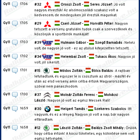
Gy11
17:06
#32
Oroszi Zsolt -
Seres József
: Jó volt
nagyon, élveztük! Az alsómocsoládi szakasz volt a
kedvencem, de mindegyiken jól éreztük magunkat.
Gy11
17:05
#29
Cseri József -
Horváth Péter
: Nagyon
tetszett a verseny, gratulálni tudok csak a szervezőknek és
köszönjük a sportbírók munkáját!
Gy11
17:03
#39
Hulmann Gábor -
Szegő Barnabás
: Nehéz
volt, de nagyon jó volt - ez az utolsó kifejezetten tetszett.
Gy11
17:02
#34
Helembai Zsolt -
Tukacs Ákos
: Nagyon jó
volt, jól sikerült.
Gy11
17:01
#15
Módos Zoltán -
Bölcs Balázs
: A rajtban
lefulladtunk, és egyszer le is csúsztunk az útról - másfél év
után az első verseny, amin célba értünk Magyarországon,
szóval nem panaszkodom.
Gy11
17:00
#37
Molnár Zoltán Ferenc -
Mohácsi
László
: Nagyon jó volt az egész Mecsek Rali!
Gy11
16:59
#30
Helgert Tamás -
Szekeres Szabolcs
: Itt
vagyunk, és ez a lényeg. Nagyon jó volt a nap, bár nagyon
elfáradtam.
Gy11
16:58
#12
László Zoltán -
Balázs Zsolt Mihály
: Örülök,
hogy célba értünk! A kocsi tökéletes, egy köhintése nem volt
egész hétvégém.