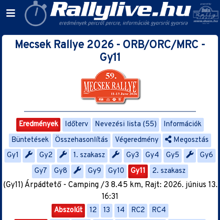
Mecsek Rallye 2026 - ORB/ORC/MRC -
Gy11
Eredmények
Időterv
Nevezési lista (55)
Információk
Büntetések
Összehasonlítás
Végeredmény
Megosztás
Gy1
Gy2
1. szakasz
Gy3
Gy4
Gy5
Gy6
Gy7
Gy8
Gy9
Gy10
Gy11
2. szakasz
(Gy11) Árpádtető - Camping /3 8.45 km, Rajt: 2026. június 13.
16:31
Abszolút
12
13
14
RC2
RC4