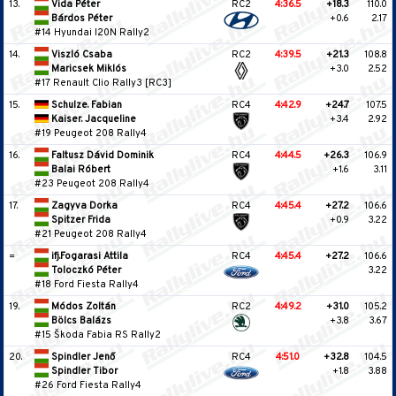
13.
Vida Péter
RC2
4:36.5
+18.3
110.0
Bárdos Péter
+0.6
2.17
#14 Hyundai I20N Rally2
14.
Viszló Csaba
RC2
4:39.5
+21.3
108.8
Maricsek Miklós
+3.0
2.52
#17 Renault Clio Rally3 [RC3]
15.
Schulze. Fabian
RC4
4:42.9
+24.7
107.5
Kaiser. Jacqueline
+3.4
2.92
#19 Peugeot 208 Rally4
16.
Faltusz Dávid Dominik
RC4
4:44.5
+26.3
106.9
Balai Róbert
+1.6
3.11
#23 Peugeot 208 Rally4
17.
Zagyva Dorka
RC4
4:45.4
+27.2
106.6
Spitzer Frida
+0.9
3.22
#21 Peugeot 208 Rally4
=
ifj.Fogarasi Attila
RC4
4:45.4
+27.2
106.6
Toloczkó Péter
3.22
#18 Ford Fiesta Rally4
19.
Módos Zoltán
RC2
4:49.2
+31.0
105.2
Bölcs Balázs
+3.8
3.67
#15 Škoda Fabia RS Rally2
20.
Spindler Jenő
RC4
4:51.0
+32.8
104.5
Spindler Tibor
+1.8
3.88
#26 Ford Fiesta Rally4