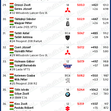
29.
Oroszi Zsolt
14
5:00.3
+42.1
101.3
Seres József
+2.6
4.98
#32 Mitsubishi Lancer Evo IX.
30.
Tárkányi Sándor
12
5:02.9
+44.7
100.4
Magyar Péter
+2.6
5.29
#38 Lada 2105 VFTS
31.
Tellér Antal
RC4
5:06.7
+48.5
99.2
Tellér Antónia
+3.8
5.74
#24 Peugeot 208 Rally4
32.
Cseri József
14
5:07.2
+49.0
99.0
Horváth Péter
+0.5
5.80
#29 Mitsubishi Lancer Evo IX.
33.
Hulmann Gábor
12
5:07.9
+49.7
98.8
Szegő Barnabás
+0.7
5.88
#39 Lada VFTS
34.
Kelemen Csaba
RC4
5:08.2
+50.0
98.7
Wilk Péter
+0.3
5.92
#25 Peugeot 208 R2
35.
Tóth István
14
5:24.4
+1:06.2
93.8
Sillye Zsolt
+16.2
7.83
#31 BMW E36
36.
Kiss Zsolt
12
5:31.9
+1:13.7
91.7
Puskás Róbert
+7.5
8.72