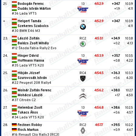
21.
Bodogán Ferenc
13
4:52.9
+34.7
103.9
Dudás István Márton
+1.9
4.11
#36 Lada VFTS
=
Helgert Tamás
14
4:52.9
+34.7
103.9
Szekeres Szabolcs
4.11
#30 BMW E46 M3
23.
László Zoltán
RC2
4:53.1
+34.9
103.8
Balázs Zsolt Mihály
+0.2
4.13
#12 Škoda Fabia Rally2 Evo
24.
Hinger Dávid
13
4:53.9
+35.7
103.5
Hoffmann Hanna
+0.8
4.22
#35 Lada VFTS K20
25.
Hibján József
RC4
4:54.5
+36.3
103.3
Szurovcsák István
+0.6
4.30
#22 Peugeot 208 Rally4
26.
Molnár Zoltán Ferenc
12
4:56.2
+38.0
102.7
Mohácsi László
+1.7
4.50
#37 Citroën C2
27.
Helembai Zsolt
13
4:56.8
+38.6
102.5
Tukacs Ákos
+0.6
4.57
#34 Lada VFTS K20
28.
Fechner. Robby
RC2
4:57.7
+39.5
102.2
Roch. Markus
+0.9
4.67
#16 Renault Clio Rally3 [RC3]