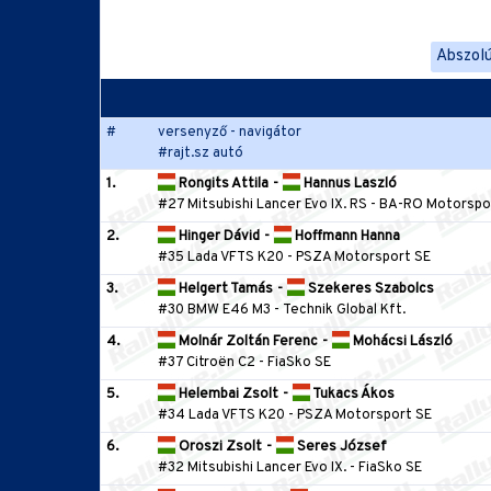
Abszol
#
versenyző - navigátor
#rajt.sz autó
1.
Rongits Attila
-
Hannus Laszló
#27 Mitsubishi Lancer Evo IX. RS
-
BA-RO Motorspor
2.
Hinger Dávid
-
Hoffmann Hanna
#35 Lada VFTS K20
-
PSZA Motorsport SE
3.
Helgert Tamás
-
Szekeres Szabolcs
#30 BMW E46 M3
-
Technik Global Kft.
4.
Molnár Zoltán Ferenc
-
Mohácsi László
#37 Citroën C2
-
FiaSko SE
5.
Helembai Zsolt
-
Tukacs Ákos
#34 Lada VFTS K20
-
PSZA Motorsport SE
6.
Oroszi Zsolt
-
Seres József
#32 Mitsubishi Lancer Evo IX.
-
FiaSko SE