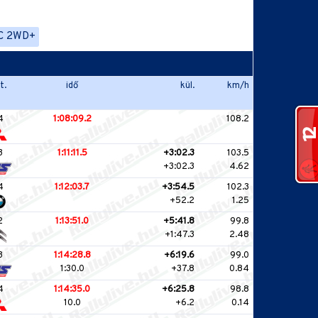
C 2WD+
t.
idő
kül.
km/h
4
1:08:09.2
108.2
3
1:11:11.5
+3:02.3
103.5
+3:02.3
4.62
4
1:12:03.7
+3:54.5
102.3
+52.2
1.25
2
1:13:51.0
+5:41.8
99.8
+1:47.3
2.48
3
1:14:28.8
+6:19.6
99.0
1:30.0
+37.8
0.84
4
1:14:35.0
+6:25.8
98.8
10.0
+6.2
0.14