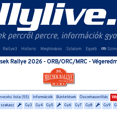
Rallye3
Historic
Meghívásos
Szlalom
Egyéb
Szim
sek Rallye 2026 - ORB/ORC/MRC - Végered
vezési lista (55)
Információk
Büntetések
Összehasonlítás
Vé
. szakasz
Gy3
Gy4
Gy5
Gy6
Gy7
Gy8
Gy9
G