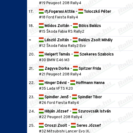
#19 Peugeot 208 Rally4
17.
ifj.Fogarasi Attila
-
Toloczkó Péter
#18 Ford Fiesta Rally4
18.
Módos Zoltán
-
Bölcs Balázs
#15 Škoda Fabia RS Rally2
=
László Zoltán
-
Balázs Zsolt Mihály
#12 Škoda Fabia Rally2 Evo
20.
Helgert Tamás
-
Szekeres Szabolcs
#30 BMW E46 M3
21.
Zagyva Dorka
-
Spitzer Frida
#21 Peugeot 208 Rally4
22.
Hinger Dávid
-
Hoffmann Hanna
#35 Lada VFTS K20
23.
Spindler Jenő
-
Spindler Tibor
#26 Ford Fiesta Rally4
24.
Hibján József
-
Szurovcsák István
#22 Peugeot 208 Rally4
25.
Oroszi Zsolt
-
Seres József
#32 Mitsubishi Lancer Evo IX.