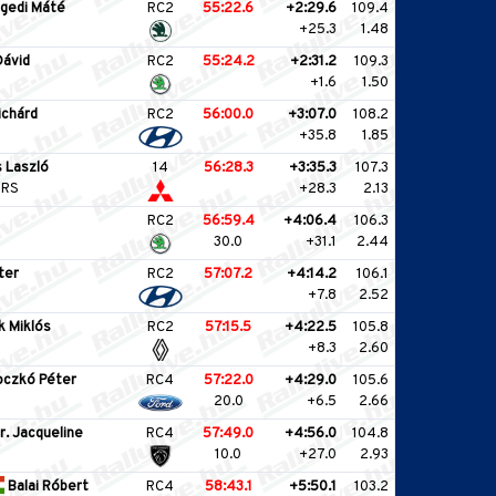
gedi Máté
RC2
55:22.6
+2:29.6
109.4
+25.3
1.48
Dávid
RC2
55:24.2
+2:31.2
109.3
+1.6
1.50
ichárd
RC2
56:00.0
+3:07.0
108.2
+35.8
1.85
 Laszló
14
56:28.3
+3:35.3
107.3
 RS
+28.3
2.13
RC2
56:59.4
+4:06.4
106.3
30.0
+31.1
2.44
ter
RC2
57:07.2
+4:14.2
106.1
+7.8
2.52
k Miklós
RC2
57:15.5
+4:22.5
105.8
+8.3
2.60
oczkó Péter
RC4
57:22.0
+4:29.0
105.6
20.0
+6.5
2.66
r. Jacqueline
RC4
57:49.0
+4:56.0
104.8
10.0
+27.0
2.93
Balai Róbert
RC4
58:43.1
+5:50.1
103.2