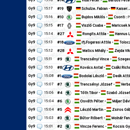
Gy9
15:18
#14
Vida Péter -
Bárdos Péte
Gy9
15:17
#19
Schulze. Fabian -
Kaiser. 
Gy9
15:16
#10
Bujdos Miklós -
Csonti
: 
Gy9
15:15
#17
Viszló Csaba -
Maricsek M
Gy9
15:14
#27
Rongits Attila -
Hannus L
Gy9
15:13
#18
ifj.Fogarasi Attila -
Toloc
Gy9
15:12
#28
Matics Mihály -
Zejda Vik
Gy9
15:11
#9
Trencsényi Vince -
Szeged
Gy9
15:10
#8
Kovács Antal -
Csáki Rich
Gy9
15:08
#1
Bodolai László -
Deák Atti
Gy9
15:07
#7
Trencsényi József -
Verba
Gy9
15:06
#4
Tóth Tibor -
Szabó Józse
Gy9
15:04
#6
Osváth Péter -
Májer Dáv
Gy9
15:04
#5
László Martin -
Zsiros Gá
Gy9
15:03
#3
Bútor Róbert -
Molnár Fan
Gy9
15:01
#2
Vincze Ferenc -
Kocsis Gy