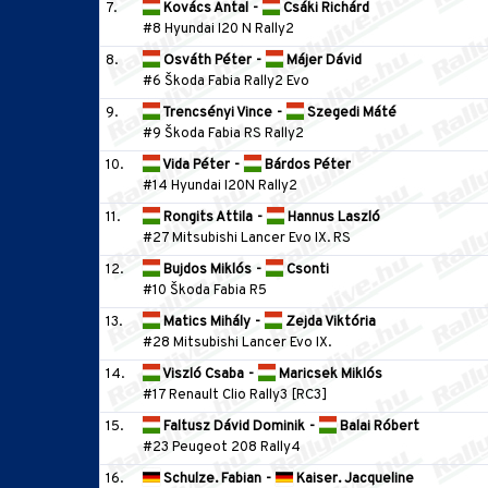
7.
Kovács Antal
-
Csáki Richárd
#8 Hyundai I20 N Rally2
8.
Osváth Péter
-
Májer Dávid
#6 Škoda Fabia Rally2 Evo
9.
Trencsényi Vince
-
Szegedi Máté
#9 Škoda Fabia RS Rally2
10.
Vida Péter
-
Bárdos Péter
#14 Hyundai I20N Rally2
11.
Rongits Attila
-
Hannus Laszló
#27 Mitsubishi Lancer Evo IX. RS
12.
Bujdos Miklós
-
Csonti
#10 Škoda Fabia R5
13.
Matics Mihály
-
Zejda Viktória
#28 Mitsubishi Lancer Evo IX.
14.
Viszló Csaba
-
Maricsek Miklós
#17 Renault Clio Rally3 [RC3]
15.
Faltusz Dávid Dominik
-
Balai Róbert
#23 Peugeot 208 Rally4
16.
Schulze. Fabian
-
Kaiser. Jacqueline