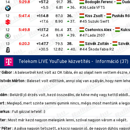
14
5:29.8
+57.2
91.7
35.
Bodogán Ferenc
-
Dudá
+5.5
6.81
36.
#36 Lada VFTS
12
5:47.4
+1:14.8
87.0
36.
Kiss Zsolt
-
Puskás Ró
+17.6
8.90
37.
#45 Suzuki Swift
12
5:49.8
+1:17.2
86.4
37.
Csehovics Alex
-
Kulcs
+2.4
9.19
39.
#47 Lada 2107
13
6:20.3
+1:47.7
79.5
38.
Szivák Zoltán
-
Szivák
+30.5
12.82
40.
#44 Škoda Fabia R2
Telekom LIVE YouTube közvetítés -
Információ (37)
r Gábor
: A balesetnél kint volt az OK tábla, én az olajat nem vettem észre, m
István Márton
: Baleset volt előttünk, annyi olaj van a pályán, hogy nem leh
Ádám
: Belülről jó érzés volt, kezd összeállni, de kéne még vagy kettő ebből..
ert
: Meglepő, mert szinte semmi gumink nincs, mégis most mentünk a legjob
arkus
: Full gázzal lefelé! :)
ter
: Most már kezd nagyon melegünk lenni, szóval nagyon várom a végét.
 Péter
: A pálya nagyon tetszett, a kocsi nagyon jó, de nagyon dühös vagyok