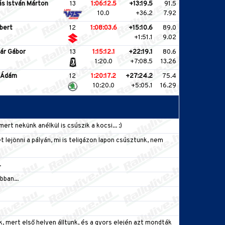
s István Márton
13
1:06:12.5
+13:19.5
91.5
10.0
+36.2
7.92
bert
12
1:08:03.6
+15:10.6
89.0
+1:51.1
9.02
ár Gábor
13
1:15:12.1
+22:19.1
80.6
1:20.0
+7:08.5
13.26
 Ádám
12
1:20:17.2
+27:24.2
75.4
10:20.0
+5:05.1
16.29
ert nekünk anélkül is csúszik a kocsi... :)
et lejönni a pályán, mi is teligázon lapon csúsztunk, nem
.
ban...
, mert első helyen álltunk, és a gyors elején azt mondták