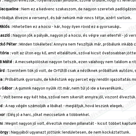
r
: Nagyon élveztük, folyamatosan javulunk, szóval örülünk, hogy itt lehetün
Jacqueline
: Nem ez a kedvenc szakaszom, de nagyon szeretek padlógázon jö
Próbáljuk élvezni a versenyt, és bár nekünk már nincs tétje, azért sietünk.
iklós
: Hihetetlen ez a kocsi - kár, hogy ilyen rövid ez a gyorsasági..
aszló
: Nagyon jók a pályák, nagyon jó a kocsi, és végre van ellenfél - jó ve
zkó Péter
: Minden tökéletes! Annyira nem feszítjük már, próbálunk inkább c
tória
: volt az úton egy kő, amit eltaláltunk, szóval kicsit óvatosabban jött
i Máté
: A mecsekpölöskei nagyon tetszik, ezen valahogy nem találom a ritm
árd
: Szerintem tök jó volt, de Orfűtől csak a nézőknek próbáltunk autózni,
la
: Próbáltunk gyorsulni, de kikéstünk egy percet egy rendőri igazoltatás mi
 Gábor
: A gumink nagyon nyúlik itt már, nem túl jó ide a keverékünk..
f
: Volt benne egy-két hiba, szóval nem sikerült annyira jól, viszont élveztük
id
: A nap végén számolják a libákat - meglátjuk, hová leszünk elegek.
bor
: Elég jó a harc, jókat meccselünk a többiekkel.
ni
: Megint nagyon jó volt, élveztük minden pillanatát - kicsit többet kaptu
örgy
: Nagyjából ugyanazt jöttünk: lendületesen, de nem kockáztattunk.