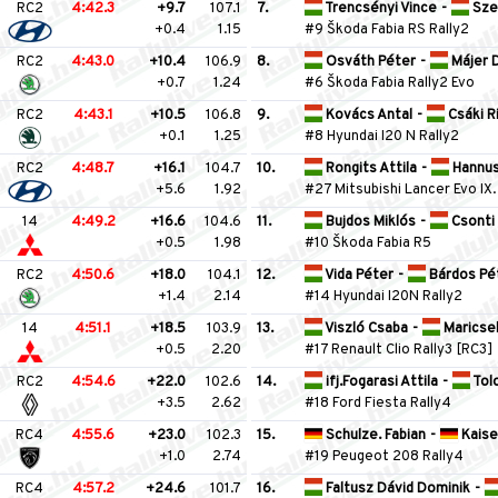
RC2
4:42.3
+9.7
107.1
7.
Trencsényi Vince
-
Sze
+0.4
1.15
#9 Škoda Fabia RS Rally2
RC2
4:43.0
+10.4
106.9
8.
Osváth Péter
-
Májer 
+0.7
1.24
#6 Škoda Fabia Rally2 Evo
RC2
4:43.1
+10.5
106.8
9.
Kovács Antal
-
Csáki R
+0.1
1.25
#8 Hyundai I20 N Rally2
RC2
4:48.7
+16.1
104.7
10.
Rongits Attila
-
Hannus
+5.6
1.92
#27 Mitsubishi Lancer Evo IX.
14
4:49.2
+16.6
104.6
11.
Bujdos Miklós
-
Csonti
+0.5
1.98
#10 Škoda Fabia R5
RC2
4:50.6
+18.0
104.1
12.
Vida Péter
-
Bárdos Pé
+1.4
2.14
#14 Hyundai I20N Rally2
14
4:51.1
+18.5
103.9
13.
Viszló Csaba
-
Maricse
+0.5
2.20
#17 Renault Clio Rally3 [RC3]
RC2
4:54.6
+22.0
102.6
14.
ifj.Fogarasi Attila
-
Tol
+3.5
2.62
#18 Ford Fiesta Rally4
RC4
4:55.6
+23.0
102.3
15.
Schulze. Fabian
-
Kaise
+1.0
2.74
#19 Peugeot 208 Rally4
RC4
4:57.2
+24.6
101.7
16.
Faltusz Dávid Dominik
-