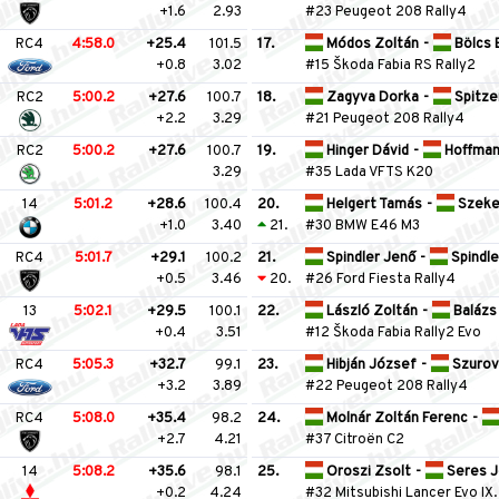
+1.6
2.93
#23 Peugeot 208 Rally4
RC4
4:58.0
+25.4
101.5
17.
Módos Zoltán
-
Bölcs 
+0.8
3.02
#15 Škoda Fabia RS Rally2
RC2
5:00.2
+27.6
100.7
18.
Zagyva Dorka
-
Spitzer
+2.2
3.29
#21 Peugeot 208 Rally4
RC2
5:00.2
+27.6
100.7
19.
Hinger Dávid
-
Hoffman
3.29
#35 Lada VFTS K20
14
5:01.2
+28.6
100.4
20.
Helgert Tamás
-
Szeke
+1.0
3.40
21.
#30 BMW E46 M3
RC4
5:01.7
+29.1
100.2
21.
Spindler Jenő
-
Spindle
+0.5
3.46
20.
#26 Ford Fiesta Rally4
13
5:02.1
+29.5
100.1
22.
László Zoltán
-
Balázs 
+0.4
3.51
#12 Škoda Fabia Rally2 Evo
RC4
5:05.3
+32.7
99.1
23.
Hibján József
-
Szurov
+3.2
3.89
#22 Peugeot 208 Rally4
RC4
5:08.0
+35.4
98.2
24.
Molnár Zoltán Ferenc
-
+2.7
4.21
#37 Citroën C2
14
5:08.2
+35.6
98.1
25.
Oroszi Zsolt
-
Seres J
+0.2
4.24
#32 Mitsubishi Lancer Evo IX.