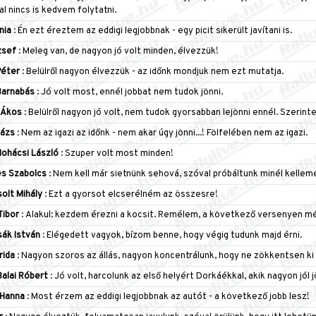
l nincs is kedvem folytatni.
nia
: Én ezt éreztem az eddigi legjobbnak - egy picit sikerült javítani is.
zsef
: Meleg van, de nagyon jó volt minden, élvezzük!
Péter
: Belülről nagyon élvezzük - az időnk mondjuk nem ezt mutatja.
arnabás
: Jó volt most, ennél jobbat nem tudok jönni.
 Ákos
: Belülről nagyon jó volt, nem tudok gyorsabban lejönni ennél. Szerin
lázs
: Nem az igazi az időnk - nem akar úgy jönni...! Fölfelében nem az igazi.
ohácsi László
: Szuper volt most minden!
s Szabolcs
: Nem kell már sietnünk sehová, szóval próbáltunk minél kellem
olt Mihály
: Ezt a gyorsot elcserélném az összesre!
Tibor
: Alakul: kezdem érezni a kocsit. Remélem, a következő versenyen mé
ák István
: Elégedett vagyok, bízom benne, hogy végig tudunk majd érni.
rida
: Nagyon szoros az állás, nagyon koncentrálunk, hogy ne zökkentsen ki
alai Róbert
: Jó volt, harcolunk az első helyért Dorkáékkal, akik nagyon jó
Hanna
: Most érzem az eddigi legjobbnak az autót - a következő jobb lesz!