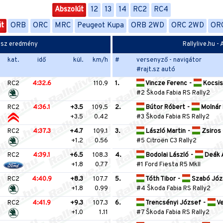
Abszolút
12
13
14
RC2
RC4
út
ORB
ORC
MRC
Peugeot Kupa
ORB 2WD
ORC 2WD
OR
kasz eredmény
Rallylive.hu 
kat.
idő
kül.
km/h
#
versenyző - navigátor
#rajt.sz autó
RC2
4:32.6
110.9
1.
Vincze Ferenc
-
Kocsis
#2 Škoda Fabia RS Rally2
RC2
4:36.1
+3.5
109.5
2.
Bútor Róbert
-
Molnár 
+3.5
0.42
#3 Škoda Fabia RS Rally2
RC2
4:37.3
+4.7
109.1
3.
László Martin
-
Zsiros
+1.2
0.56
#5 Citroën C3 Rally2
RC2
4:39.1
+6.5
108.3
4.
Bodolai László
-
Deák A
+1.8
0.77
#1 Ford Fiesta R5 MkII
RC2
4:40.9
+8.3
107.7
5.
Tóth Tibor
-
Szabó Józ
+1.8
0.99
#4 Škoda Fabia RS Rally2
RC2
4:41.9
+9.3
107.3
6.
Trencsényi József
-
Ve
+1.0
1.11
#7 Škoda Fabia RS Rally2