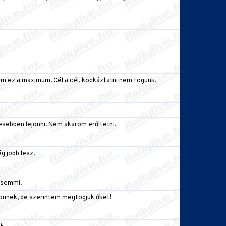
tem ez a maximum. Cél a cél, kockáztatni nem fogunk.
esebben lejönni. Nem akarom erőltetni.
g jobb lesz!
 semmi.
l jönnek, de szerintem megfogjuk őket!