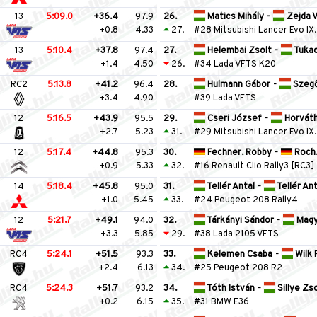
13
5:09.0
+36.4
97.9
26.
Matics Mihály
-
Zejda V
+0.8
4.33
27.
#28 Mitsubishi Lancer Evo IX.
13
5:10.4
+37.8
97.4
27.
Helembai Zsolt
-
Tukac
+1.4
4.50
26.
#34 Lada VFTS K20
RC2
5:13.8
+41.2
96.4
28.
Hulmann Gábor
-
Szegő
+3.4
4.90
#39 Lada VFTS
12
5:16.5
+43.9
95.5
29.
Cseri József
-
Horváth
+2.7
5.23
31.
#29 Mitsubishi Lancer Evo IX.
12
5:17.4
+44.8
95.3
30.
Fechner. Robby
-
Roch.
+0.9
5.33
32.
#16 Renault Clio Rally3 [RC3]
14
5:18.4
+45.8
95.0
31.
Tellér Antal
-
Tellér An
+1.0
5.45
33.
#24 Peugeot 208 Rally4
12
5:21.7
+49.1
94.0
32.
Tárkányi Sándor
-
Magy
+3.3
5.85
29.
#38 Lada 2105 VFTS
RC4
5:24.1
+51.5
93.3
33.
Kelemen Csaba
-
Wilk 
+2.4
6.13
34.
#25 Peugeot 208 R2
RC4
5:24.3
+51.7
93.2
34.
Tóth István
-
Sillye Zso
+0.2
6.15
35.
#31 BMW E36