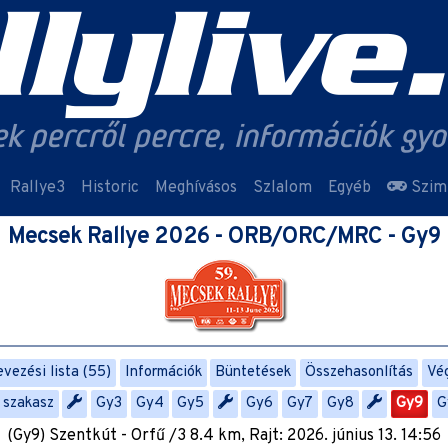
Rallye3
Historic
Meghívásos
Szlalom
Egyéb
Szim
Mecsek Rallye 2026 - ORB/ORC/MRC - Gy9
vezési lista (55)
Információk
Büntetések
Összehasonlítás
Vé
. szakasz
Gy3
Gy4
Gy5
Gy6
Gy7
Gy8
Gy9
G
(Gy9) Szentkút - Orfű /3 8.4 km, Rajt: 2026. június 13. 14:56