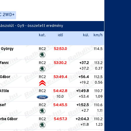
C 2WD+
- Abszolút - Gy9 - összetett eredmény
kat.
idő
kül.
km/h
 György
RC2
52:53.0
114.5
Fanni
RC2
53:30.2
+37.2
113.2
+37.2
0.37
 Gábor
RC2
53:49.4
+56.4
112.5
+19.2
0.56
ttila
RC2
54:42.8
+1:49.8
110.7
10.0
+53.4
1.09
sef
RC2
54:45.5
+1:52.5
110.6
+2.7
1.11
rba Gábor
RC2
54:57.3
+2:04.3
110.2
+11.8
1.23