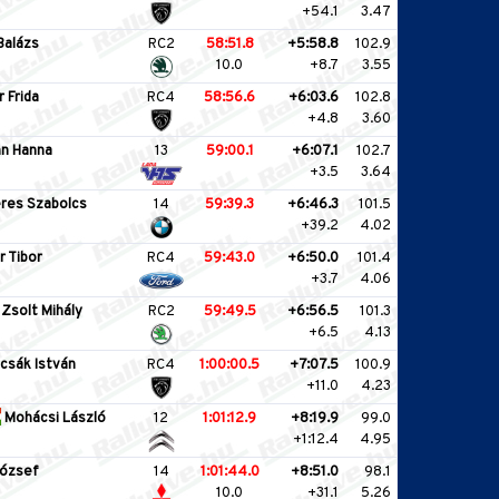
+54.1
3.47
Balázs
RC2
58:51.8
+5:58.8
102.9
10.0
+8.7
3.55
 Frida
RC4
58:56.6
+6:03.6
102.8
+4.8
3.60
n Hanna
13
59:00.1
+6:07.1
102.7
+3.5
3.64
res Szabolcs
14
59:39.3
+6:46.3
101.5
+39.2
4.02
r Tibor
RC4
59:43.0
+6:50.0
101.4
+3.7
4.06
Zsolt Mihály
RC2
59:49.5
+6:56.5
101.3
+6.5
4.13
csák István
RC4
1:00:00.5
+7:07.5
100.9
+11.0
4.23
Mohácsi László
12
1:01:12.9
+8:19.9
99.0
+1:12.4
4.95
ózsef
14
1:01:44.0
+8:51.0
98.1
10.0
+31.1
5.26