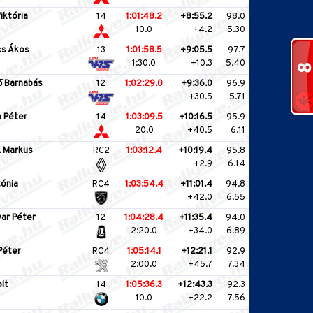
iktória
14
1:01:48.2
+8:55.2
98.0
10.0
+4.2
5.30
s Ákos
13
1:01:58.5
+9:05.5
97.7
1:30.0
+10.3
5.40
 Barnabás
12
1:02:29.0
+9:36.0
96.9
+30.5
5.71
 Péter
14
1:03:09.5
+10:16.5
95.9
20.0
+40.5
6.11
 Markus
RC2
1:03:12.4
+10:19.4
95.8
+2.9
6.14
tónia
RC4
1:03:54.4
+11:01.4
94.8
+42.0
6.55
ar Péter
12
1:04:28.4
+11:35.4
94.0
2:20.0
+34.0
6.89
Péter
RC4
1:05:14.1
+12:21.1
92.9
2:00.0
+45.7
7.34
lt
14
1:05:36.3
+12:43.3
92.3
10.0
+22.2
7.56