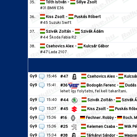
35.
Tóth István
-
Sillye Zsolt
#31 BMW E36
36.
Kiss Zsolt
-
Puskás Róbert
#45 Suzuki Swift
37.
Szivák Zoltán
-
Szivák Ádám
#44 Škoda Fabia R2
38.
Csehovics Alex
-
Kulcsár Gábor
#47 Lada 2107
Gy9
15:46
#47
Csehovics Alex -
Kulcsá
Gy9
15:41
#36
Bodogán Ferenc -
Dudás 
lehet így folytatni, fel kell takarítani.
Gy9
15:40
#44
Szivák Zoltán -
Szivák 
Gy9
15:37
#45
Kiss Zsolt -
Puskás Rób
Gy9
15:36
#16
Fechner. Robby -
Roch. M
Gy9
15:36
#25
Kelemen Csaba -
Wilk Pé
Gy9
15:34
#38
Tárkányi Sándor -
Magyar