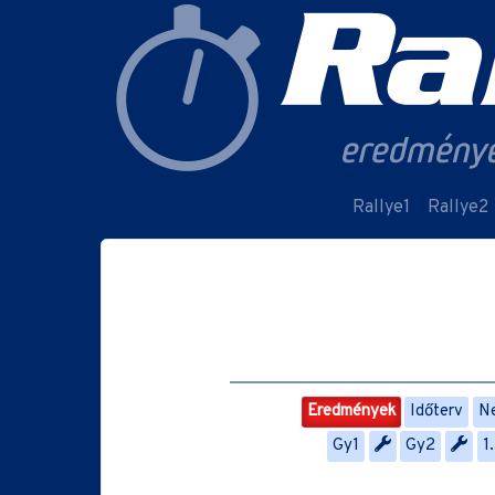
Rallye1
Rallye2
Eredmények
Időterv
Ne
Gy1
Gy2
1