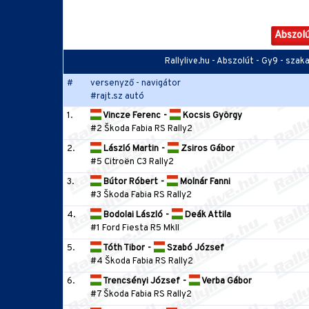
Abszol
Rallylive.hu - Abszolút - Gy9 - sza
#
versenyző - navigátor
#rajt.sz autó
1.
Vincze Ferenc
-
Kocsis György
#2 Škoda Fabia RS Rally2
2.
László Martin
-
Zsiros Gábor
#5 Citroën C3 Rally2
3.
Bútor Róbert
-
Molnár Fanni
#3 Škoda Fabia RS Rally2
4.
Bodolai László
-
Deák Attila
#1 Ford Fiesta R5 MkII
5.
Tóth Tibor
-
Szabó József
#4 Škoda Fabia RS Rally2
6.
Trencsényi József
-
Verba Gábor
#7 Škoda Fabia RS Rally2