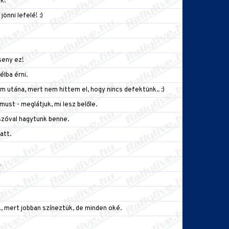
k!
nni lefelé! :)
rseny ez!
élba érni.
em utána, mert nem hittem el, hogy nincs defektünk.. :)
ust - meglátjuk, mi lesz belőle.
 szóval hagytunk benne.
att.
.
nk, mert jobban színeztük, de minden oké.