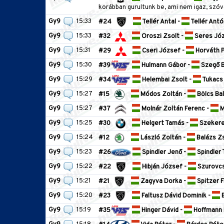
korábban gurultunk be, ami nem igaz, szóva
Gy9
15:33
#24
Tellér Antal -
Tellér Antó
Gy9
15:33
#32
Oroszi Zsolt -
Seres Jó
Gy9
15:31
#29
Cseri József -
Horváth 
Gy9
15:30
#39
Hulmann Gábor -
Szegő B
Gy9
15:29
#34
Helembai Zsolt -
Tukacs
Gy9
15:27
#15
Módos Zoltán -
Bölcs Ba
Gy9
15:27
#37
Molnár Zoltán Ferenc -
M
Gy9
15:25
#30
Helgert Tamás -
Szekere
Gy9
15:24
#12
László Zoltán -
Balázs Zs
Gy9
15:23
#26
Spindler Jenő -
Spindler 
Gy9
15:22
#22
Hibján József -
Szurovcs
Gy9
15:21
#21
Zagyva Dorka -
Spitzer F
Gy9
15:20
#23
Faltusz Dávid Dominik -
B
Gy9
15:19
#35
Hinger Dávid -
Hoffmann 