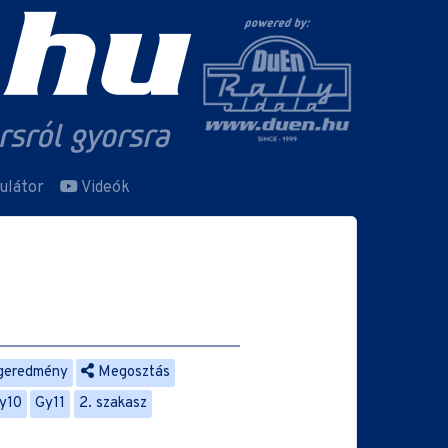
ulátor
Videók
geredmény
Megosztás
y10
Gy11
2. szakasz