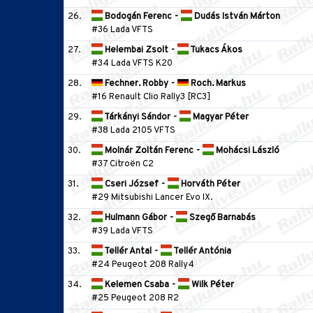
26.
Bodogán Ferenc
-
Dudás István Márton
#36 Lada VFTS
27.
Helembai Zsolt
-
Tukacs Ákos
#34 Lada VFTS K20
28.
Fechner. Robby
-
Roch. Markus
#16 Renault Clio Rally3 [RC3]
29.
Tárkányi Sándor
-
Magyar Péter
#38 Lada 2105 VFTS
30.
Molnár Zoltán Ferenc
-
Mohácsi László
#37 Citroën C2
31.
Cseri József
-
Horváth Péter
#29 Mitsubishi Lancer Evo IX.
32.
Hulmann Gábor
-
Szegő Barnabás
#39 Lada VFTS
33.
Tellér Antal
-
Tellér Antónia
#24 Peugeot 208 Rally4
34.
Kelemen Csaba
-
Wilk Péter
#25 Peugeot 208 R2