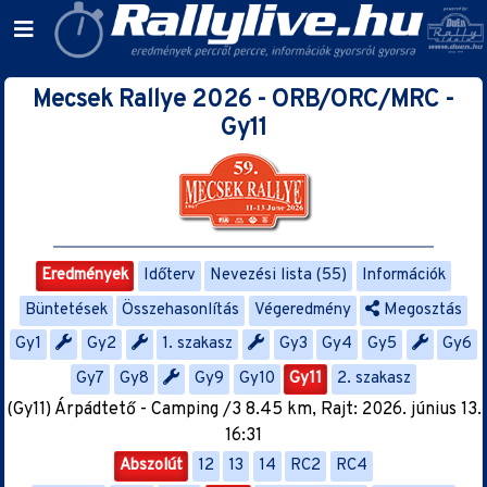
Mecsek Rallye 2026 - ORB/ORC/MRC -
Gy11
Eredmények
Időterv
Nevezési lista (55)
Információk
Büntetések
Összehasonlítás
Végeredmény
Megosztás
Gy1
Gy2
1. szakasz
Gy3
Gy4
Gy5
Gy6
Gy7
Gy8
Gy9
Gy10
Gy11
2. szakasz
(Gy11) Árpádtető - Camping /3 8.45 km, Rajt: 2026. június 13.
16:31
Abszolút
12
13
14
RC2
RC4