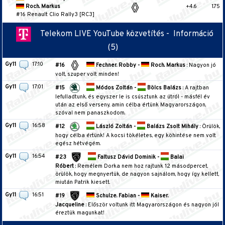
Roch. Markus
+4.6
1.75
#16 Renault Clio Rally3 [RC3]
Telekom LIVE YouTube közvetítés -
Információ
(5)
Gy11
17:10
#16
Fechner. Robby -
Roch. Markus
: Nagyon jó
volt, szuper volt minden!
Gy11
17:01
#15
Módos Zoltán -
Bölcs Balázs
: A rajtban
lefulladtunk, és egyszer le is csúsztunk az útról - másfél év
után az első verseny, amin célba értünk Magyarországon,
szóval nem panaszkodom.
Gy11
16:58
#12
László Zoltán -
Balázs Zsolt Mihály
: Örülök,
hogy célba értünk! A kocsi tökéletes, egy köhintése nem volt
egész hétvégém.
Gy11
16:54
#23
Faltusz Dávid Dominik -
Balai
Róbert
: Remélem Dorka nem hoz rajtunk 12 másodpercet,
örülök, hogy megnyertük, de nagyon sajnálom, hogy így kellett,
miután Patrik kiesett.
Gy11
16:51
#19
Schulze. Fabian -
Kaiser.
Jacqueline
: Először voltunk itt Magyarországon és nagyon jól
éreztük magunkat!