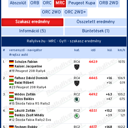
Abszolút
ORB
ORC
MRC
Peugeot Kupa
ORB 2WD
ORC 2WD
ORC 2WD+
Szakasz eredmény
Összetett eredmény
Információ (5)
Büntetések (1)
Rallylive.hu - MRC - Gy11 - szakasz eredmény
#
versenyző - navigátor
kat.
idő
kül.
km/h
#rajt.sz autó
1.
Schulze. Fabian
RC4
4:42.9
107.5
Kaiser. Jacqueline
#19 Peugeot 208 Rally4
2.
Faltusz Dávid Dominik
RC4
4:44.5
+1.6
106.9
Balai Róbert
+1.6
0.19
#23 Peugeot 208 Rally4
3.
Módos Zoltán
RC2
4:49.2
+6.3
105.2
Bölcs Balázs
+4.7
0.75
#15 Škoda Fabia RS Rally2
4.
László Zoltán
RC2
4:53.1
+10.2
103.8
Balázs Zsolt Mihály
+3.9
1.21
#12 Škoda Fabia Rally2 Evo
5.
Fechner. Robby
RC2
4:57.7
+14.8
102.2