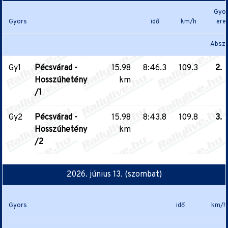
Gyor
Gyors
idő
km/h
ere
Absz.
Gy1
Pécsvárad -
15.98
8:46.3
109.3
2.
Hosszúhetény
km
/1
Gy2
Pécsvárad -
15.98
8:43.8
109.8
3.
Hosszúhetény
km
/2
2026. június 13. (szombat)
Gyors
idő
km/h