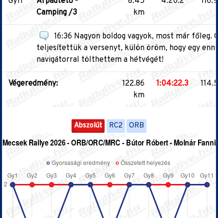
Gy11
Árpádtető -
8.45
4:20.2
116.9
Camping /3
km
16:36 Nagyon boldog vagyok, most már főleg. Ö
teljesítettük a versenyt, külön öröm, hogy egy ennyi
navigátorral tölthettem a hétvégét!
Végeredmény:
122.86
1:04:22.3
114.
km
Abszolút
RC2
ORB