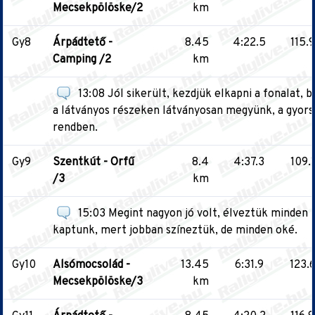
Mecsekpölöske/2
km
Gy8
Árpádtető -
8.45
4:22.5
115.9
Camping /2
km
13:08 Jól sikerült, kezdjük elkapni a fonalat, 
a látványos részeken látványosan megyünk, a gyors
rendben.
Gy9
Szentkút - Orfű
8.4
4:37.3
109.1
/3
km
15:03 Megint nagyon jó volt, élveztük minden pi
kaptunk, mert jobban színeztük, de minden oké.
Gy10
Alsómocsolád -
13.45
6:31.9
123.
Mecsekpölöske/3
km