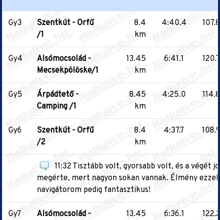
Gy3
Szentkút - Orfű
8.4
4:40.4
107.8
/1
km
Gy4
Alsómocsolád -
13.45
6:41.1
120.7
Mecsekpölöske/1
km
Gy5
Árpádtető -
8.45
4:25.0
114.8
Camping /1
km
Gy6
Szentkút - Orfű
8.4
4:37.7
108.
/2
km
11:32 Tisztább volt, gyorsabb volt, és a végét 
megérte, mert nagyon sokan vannak. Élmény ezzel a
navigátorom pedig fantasztikus!
Gy7
Alsómocsolád -
13.45
6:36.1
122.