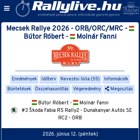
Mecsek Rallye 2026 - ORB/ORC/MRC -
Bútor Róbert -
Molnár Fanni
Eredmények
Időterv
Nevezési lista (55)
Információk
Büntetések
Összehasonlítás
Végeredmény
Megosztás
Bútor Róbert -
Molnár Fanni
#3 Škoda Fabia RS Rally2 - Dunakanyar Autós SE
RC2 - ORB
2026. június 12. (péntek)