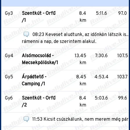
Gy3
Szentkút - Orfű
8.4
5:11.6
97.0
/1
km
08:23 Keveset aludtunk, az időnkön látszik is..
rámenni a nap, de szerintem alakul.
Gy4
Alsómocsolád -
13.45
7:30.6
107.5
Mecsekpölöske/1
km
Gy5
Árpádtető -
8.45
4:53.4
103.7
Camping /1
km
Gy6
Szentkút - Orfű
8.4
5:03.6
99.6
/2
km
11:53 Kicsit csúszkálunk, nem merem még pár h