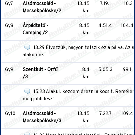
Gy7
Alsómocsolád -
13.45
7:19.1
110.3
Mecsekpölöske/2
km
Gy8
Árpádtető -
8.45
4:51.4
104.4
Camping /2
km
13:29 Élvezzük, nagyon tetszik ez a pálya. Az a
alakulunk.
Gy9
Szentkút - Orfű
8.4
5:05.3
99.1
/3
km
15:23 Alakul: kezdem érezni a kocsit. Reméle
még jobb lesz!
Gy10
Alsómocsolád -
13.45
7:22.7
109.4
Mecsekpölöske/3
km