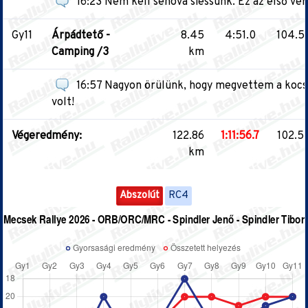
16:23 Nem kell sehová siessünk. Ez az első ver
Gy11
Árpádtető -
8.45
4:51.0
104.5
Camping /3
km
16:57 Nagyon örülünk, hogy megvettem a kocsi
volt!
Végeredmény:
122.86
1:11:56.7
102.5
km
Abszolút
RC4