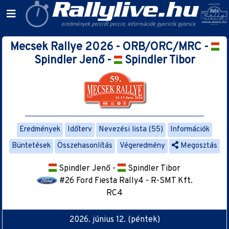
Mecsek Rallye 2026 - ORB/ORC/MRC -
Spindler Jenő -
Spindler Tibor
Eredmények
Időterv
Nevezési lista (55)
Információk
Büntetések
Összehasonlítás
Végeredmény
Megosztás
Spindler Jenő -
Spindler Tibor
#26 Ford Fiesta Rally4 - R-SMT Kft.
RC4
2026. június 12. (péntek)