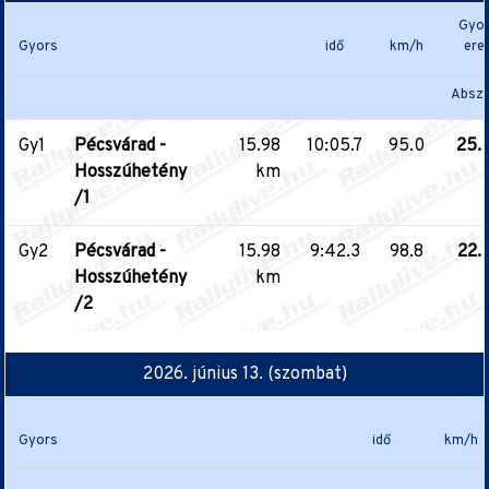
Gyor
Gyors
idő
km/h
ere
Absz.
Gy1
Pécsvárad -
15.98
10:05.7
95.0
25.
Hosszúhetény
km
/1
Gy2
Pécsvárad -
15.98
9:42.3
98.8
22.
Hosszúhetény
km
/2
2026. június 13. (szombat)
Gyors
idő
km/h