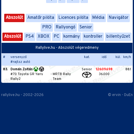
Abszolút
Amatőr pilóta
Licences pilóta
Média
Navigátor
PRO
Rallyongó
Senior
Abszolút
PS4
XBOX
PC
kormány
kontroller
billentyűzet
Rallylive.hu - Abszolút végeredmeny
#
versenyző
kat.
idő
kül.
km/h
#rajt.sz autó
83.
Domán Zoltán
Senior
1:26:09.698
88.1
#70 Toyota GR Yaris
-
MRTB Rally
36.000
Rally2
Team
rallylive.hu - 2002-2026
© ervin - DuEn