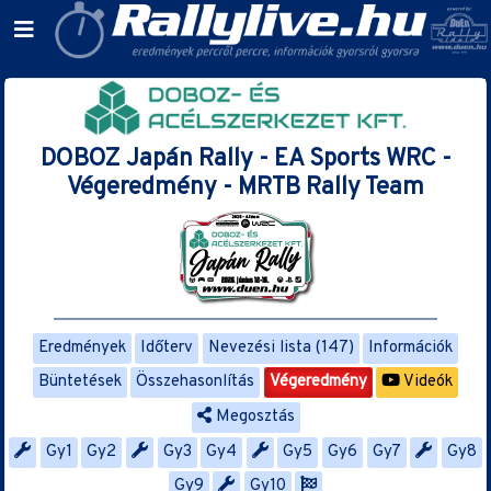
DOBOZ Japán Rally - EA Sports WRC -
Végeredmény - MRTB Rally Team
Eredmények
Időterv
Nevezési lista (147)
Információk
Büntetések
Összehasonlítás
Végeredmény
Videók
Megosztás
Gy1
Gy2
Gy3
Gy4
Gy5
Gy6
Gy7
Gy8
Gy9
Gy10