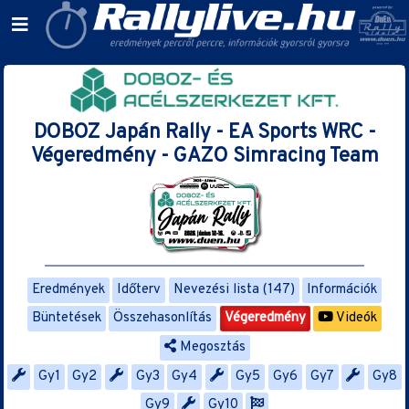
DOBOZ Japán Rally - EA Sports WRC -
Végeredmény - GAZO Simracing Team
Eredmények
Időterv
Nevezési lista (147)
Információk
Büntetések
Összehasonlítás
Végeredmény
Videók
Megosztás
Gy1
Gy2
Gy3
Gy4
Gy5
Gy6
Gy7
Gy8
Gy9
Gy10