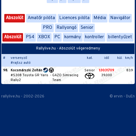
Abszolút
Amatőr pilóta
Licences pilóta
Média
Navigátor
PRO
Rallyongó
Senior
Abszolút
PS4
XBOX
PC
kormány
kontroller
billentyűzet
Rallylive.hu - Abszolút végeredmeny
#
versenyző
kat.
idő
kül.
km/h
#rajt.sz autó
98.
Kocsmárszki Zoltán
Senior
1:30:31.709
83.9
#5308 Toyota GR Yaris
-
GAZO Simracing
39.000
Rally2
Team
rallylive.hu - 2002-2026
© ervin - DuEn