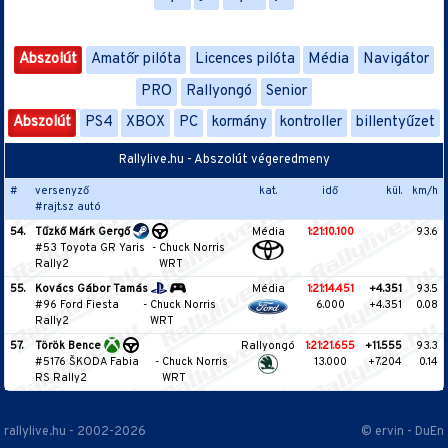
Abszolút
Amatőr pilóta
Licences pilóta
Média
Navigátor
PRO
Rallyongó
Senior
Abszolút
PS4
XBOX
PC
kormány
kontroller
billentyűzet
Rallylive.hu - Abszolút végeredmeny
#
versenyző
kat.
idő
kül.
km/h
#rajt.sz autó
54.
Tűzkő Márk Gergő
Média
1:21:10.100
93.6
#53 Toyota GR Yaris
-
Chuck Norris
Rally2
WRT
55.
Kovács Gábor Tamás
Média
1:21:14.451
+4.351
93.5
#96 Ford Fiesta
-
Chuck Norris
6.000
+4.351
0.08
Rally2
WRT
57.
Török Bence
Rallyongó
1:21:21.655
+11.555
93.3
#5176 ŠKODA Fabia
-
Chuck Norris
13.000
+7.204
0.14
RS Rally2
WRT
rallylive.hu - 2002-2026
© ervin - DuEn