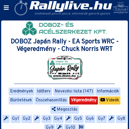
DOBOZ Japán Rally - EA Sports WRC -
Végeredmény - Chuck Norris WRT
Eredmények
Időterv
Nevezési lista (147)
Információk
Büntetések
Összehasonlítás
Végeredmény
Videók
Megosztás
Gy1
Gy2
Gy3
Gy4
Gy5
Gy6
Gy7
Gy8
Gy9
Gy10