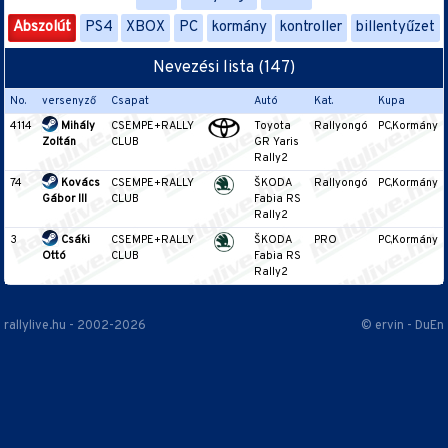
Abszolút
PS4
XBOX
PC
kormány
kontroller
billentyűzet
Nevezési lista (147)
No.
versenyző
Csapat
Autó
Kat.
Kupa
4114
Mihály
CSEMPE+RALLY
Toyota
Rallyongó
PC,Kormány
Zoltán
CLUB
GR Yaris
Rally2
74
Kovács
CSEMPE+RALLY
ŠKODA
Rallyongó
PC,Kormány
Gábor III
CLUB
Fabia RS
Rally2
3
Csáki
CSEMPE+RALLY
ŠKODA
PRO
PC,Kormány
Ottó
CLUB
Fabia RS
Rally2
rallylive.hu - 2002-2026
© ervin - DuEn