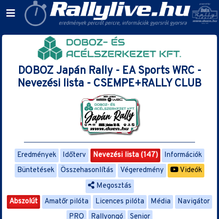
DOBOZ Japán Rally - EA Sports WRC -
Nevezési lista - CSEMPE+RALLY CLUB
Eredmények
Időterv
Nevezési lista (147)
Információk
Büntetések
Összehasonlítás
Végeredmény
Videók
Megosztás
Abszolút
Amatőr pilóta
Licences pilóta
Média
Navigátor
PRO
Rallyongó
Senior