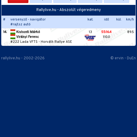
Rallylive.hu - Abszolút végeredmeny
#
versenyző - navigátor
kat.
idő
kül.
km/h
#rajt.sz autó
14.
Kishonti Márkó
13
55:16.4
89.5
Virányi Ferenc
1:10.0
#222 Lada VFTS
-
Horváth Rallye ASE
rallylive.hu - 2002-2026
© ervin - DuEn