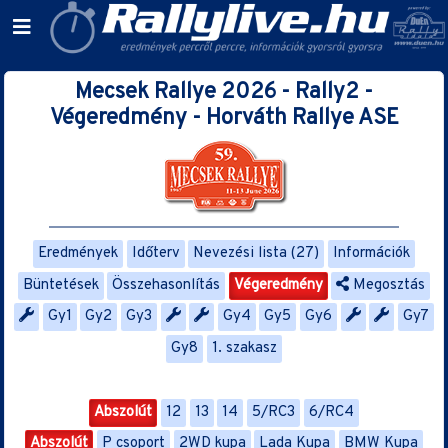
Mecsek Rallye 2026 - Rally2 -
Végeredmény - Horváth Rallye ASE
Eredmények
Időterv
Nevezési lista (27)
Információk
Büntetések
Összehasonlítás
Végeredmény
Megosztás
Gy1
Gy2
Gy3
Gy4
Gy5
Gy6
Gy7
Gy8
1. szakasz
Abszolút
12
13
14
5/RC3
6/RC4
Abszolút
P csoport
2WD kupa
Lada Kupa
BMW Kupa