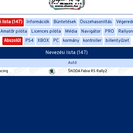
 lista (147)
Információk
Büntetések
Összehasonlítás
Végered
Amatőr pilóta
Licences pilóta
Média
Navigátor
PRO
Rallyo
Abszolút
PS4
XBOX
PC
kormány
kontroller
billentyűzet
Nevezési lista (147)
Autó
acing
ŠKODA Fabia RS Rally2