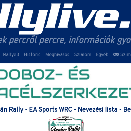
Rallye3
Historic
Meghívásos
Szlalom
Egyéb
Szim
 Rally - EA Sports WRC - Nevezési lista - B