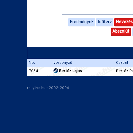
Eredmények
Időterv
Nevezési
Abszolút
No.
versenyző
Csapat
7034
Bertók Lajos
Bertók R
rallylive.hu - 2002-2026