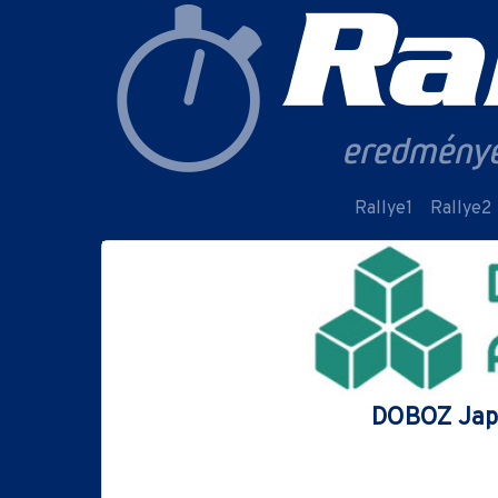
Rallye1
Rallye2
DOBOZ Japán