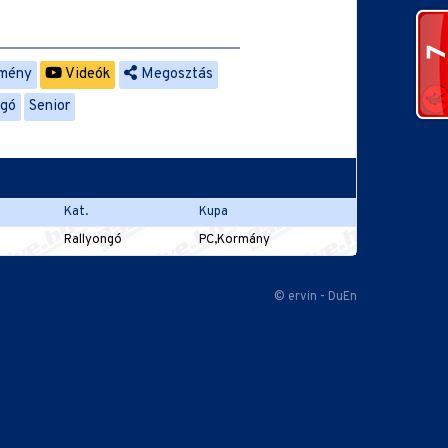
mény
Videók
Megosztás
ngó
Senior
Kat.
Kupa
Rallyongó
PC,Kormány
© ervin - DuEn