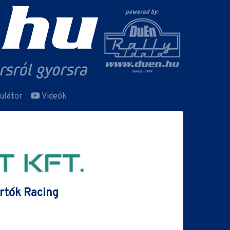
ulátor
Videók
ertók Racing