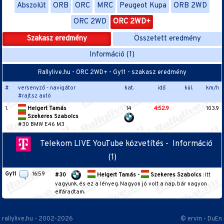
Abszolút
ORB
ORC
MRC
Peugeot Kupa
ORB 2WD
ORC 2WD
ORC 2WD+
Szakasz eredmény
Összetett eredmény
Információ (1)
Rallylive.hu - ORC 2WD+ - Gy11 - szakasz eredmény
#
versenyző - navigátor
kat.
idő
kül.
km/h
#rajt.sz autó
1.
Helgert Tamás
14
4:52.9
103.9
Szekeres Szabolcs
#30 BMW E46 M3
Telekom LIVE YouTube közvetítés -
Információ
(1)
Gy11
16:59
#30
Helgert Tamás -
Szekeres Szabolcs
: Itt
vagyunk, és ez a lényeg. Nagyon jó volt a nap, bár nagyon
elfáradtam.
rallylive.hu - 2002-2026
© ervin - DuEn