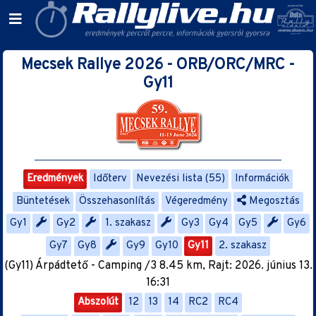
Mecsek Rallye 2026 - ORB/ORC/MRC -
Gy11
Eredmények
Időterv
Nevezési lista (55)
Információk
Büntetések
Összehasonlítás
Végeredmény
Megosztás
Gy1
Gy2
1. szakasz
Gy3
Gy4
Gy5
Gy6
Gy7
Gy8
Gy9
Gy10
Gy11
2. szakasz
(Gy11) Árpádtető - Camping /3 8.45 km, Rajt: 2026. június 13.
16:31
Abszolút
12
13
14
RC2
RC4