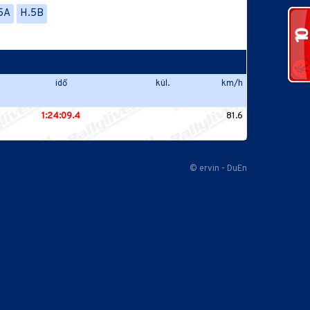
5A
H.5B
idő
kül.
km/h
1:24:09.4
81.6
© ervin - DuEn