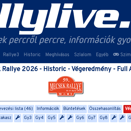
Rallye3
Historic
Meghívásos
Szlalom
Egyéb
Szim
Rallye 2026 - Historic - Végeredmény - Full
vezési lista (46)
Információk
Büntetések
Összehasonlítás
Vé
szakasz
Gy3
Gy4
Gy5
Gy6
Gy7
Gy8