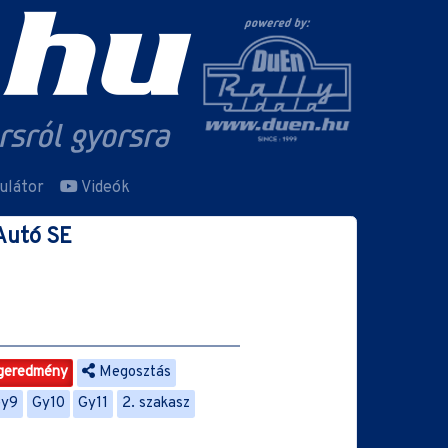
ulátor
Videók
 Autó SE
geredmény
Megosztás
Gy9
Gy10
Gy11
2. szakasz