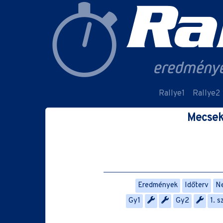
Rallye1
Rallye2
Mecsek 
Eredmények
Időterv
Ne
Gy1
Gy2
1. 