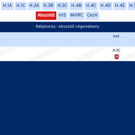
H.1A
H.1C
H.3A
H.3B
H.3C
H.4B
H.4C
H.4D
H.4E
H.
Abszolút
HIS
MHRC
CezH
Rallylive.hu - Abszolút végeredmeny
kat.
H.3C