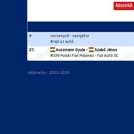
Abszolút
#
versenyző - navigátor
#rajt.sz autó
27.
Auszmann Gyula
-
Szabó János
#339 Polski Fiat Polonez
-
Full Autó SE
rallylive.hu - 2002-2026