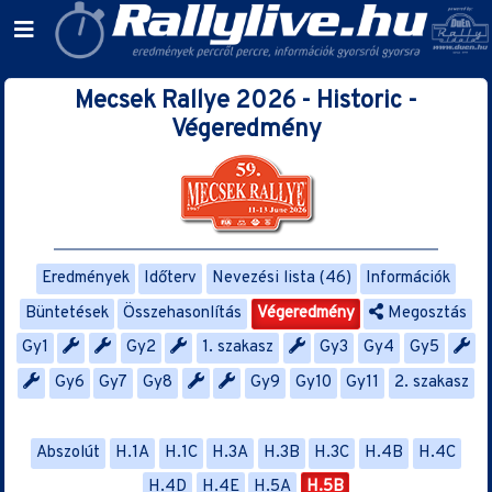
Mecsek Rallye 2026 - Historic -
Végeredmény
Eredmények
Időterv
Nevezési lista (46)
Információk
Büntetések
Összehasonlítás
Végeredmény
Megosztás
Gy1
Gy2
1. szakasz
Gy3
Gy4
Gy5
Gy6
Gy7
Gy8
Gy9
Gy10
Gy11
2. szakasz
Abszolút
H.1A
H.1C
H.3A
H.3B
H.3C
H.4B
H.4C
H.4D
H.4E
H.5A
H.5B