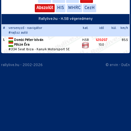
Abszolút
HIS
MHRC
CezH
Rallylive.hu - H.5B végeredmeny
#
versenyző - navigátor
kat.
idő
kül.
km/h
#rajt.sz autó
1.
Dombi Péter István
H.5B
1:20:20.7
85.5
Pőcze Éva
10.0
#334 Seat Ibiza
-
Kanyik Motorsport SE
rallylive.hu - 2002-2026
© ervin - DuEn