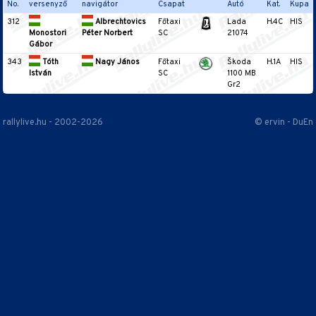
No.
versenyző
navigátor
Csapat
Autó
Kat.
Kupa
312
Albrechtovics
Főtaxi
Lada
H.4C
HIS
Monostori
Péter Norbert
SC
21074
Gábor
343
Tóth
Nagy János
Főtaxi
Škoda
H.1A
HIS
István
SC
1100 MB
Gr2
rallylive.hu - 2002-2026
© ervin - DuEn