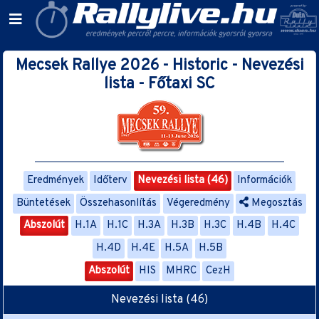
Mecsek Rallye 2026 - Historic - Nevezési
lista - Főtaxi SC
Eredmények
Időterv
Nevezési lista (46)
Információk
Büntetések
Összehasonlítás
Végeredmény
Megosztás
Abszolút
H.1A
H.1C
H.3A
H.3B
H.3C
H.4B
H.4C
H.4D
H.4E
H.5A
H.5B
Abszolút
HIS
MHRC
CezH
Nevezési lista (46)