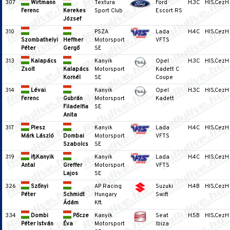
307
Wirtmann
Textura
Ford
H.3C
HIS,CezH
Ferenc
Kerekes
Sport Club
Escort RS
József
310
PSZA
Lada
H.4C
HIS,CezH
Szombathelyi
Heffner
Motorsport
VFTS
Péter
Gergő
SE
313
Kalapács
Kanyik
Opel
H.3C
HIS,CezH
Zsolt
Kalapács
Motorsport
Kadett C
Kornél
SE
Coupe
314
Lévai
Kanyik
Opel
H.3C
HIS,CezH
Ferenc
Gubrán
Motorsport
Kadett
Filadelfia
SE
Anita
317
Plesz
Kanyik
Lada
H.4C
HIS,CezH
Márk László
Dombai
Motorsport
VFTS
Szabolcs
SE
319
ifj.Kanyik
Kanyik
Lada
H.4C
HIS,CezH
Antal
Greffer
Motorsport
VFTS
Lajos
SE
326
Szőnyi
AP Racing
Suzuki
H.4B
HIS,CezH
Péter
Schmidt
Hungary
Swift
Ádám
Kft.
334
Dombi
Pőcze
Kanyik
Seat
H.5B
HIS,CezH
Péter István
Éva
Motorsport
Ibiza