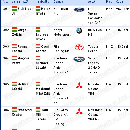
No.
versenyző
navigátor
Csapat
Autó
Kat.
Kupa
301
Érdi Tibor
Kerék
Érdi Team
Ford
H.4E
HIS,CezH
Jr.
István
Kft.
Sierra
Cosworth
4x4 Gr.A
302
Varga
Kanyik
BMW E30
H.4E
HIS,CezH
Zoltán
Endrész
Motorsport
M3
István
SE
303
Rónay
Csuri
Pilis
Toyota
H.4E
HIS,CezH
László
András
Racing Kft.
Celica
304
Magoss
Scuderia
Subaru
H.4E
HIS,CezH
Péter
Bunkoczi
Coppa
Legacy
László
Amici
2.0 4WD
Klasszik.A.
Turbo
SE
305
Mekler
Scuderia
Mitsubishi
H.4E
HIS,CezH
László
Meklerné
Coppa
Galant
Mikó Edit
Amici
VR4
Klasszik.A.
SE
306
Fehérvári
Tóth-
HRT Auto
Mitsubishi
H.4E
HIS,CezH
Csaba
Gili
Group Kft. -
Galant
Tamás
HRT
VR4 RS
Racing