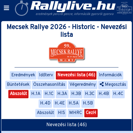
Mecsek Rallye 2026 - Historic - Nevezési
lista
Eredmények
Időterv
Nevezési lista (46)
Információk
Büntetések
Összehasonlítás
Végeredmény
Megosztás
Abszolút
H.1A
H.1C
H.3A
H.3B
H.3C
H.4B
H.4C
H.4D
H.4E
H.5A
H.5B
Abszolút
HIS
MHRC
CezH
Nevezési lista (46)