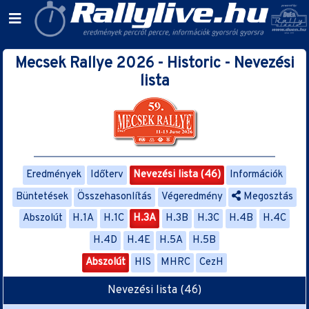
Mecsek Rallye 2026 - Historic - Nevezési
lista
Eredmények
Időterv
Nevezési lista (46)
Információk
Büntetések
Összehasonlítás
Végeredmény
Megosztás
Abszolút
H.1A
H.1C
H.3A
H.3B
H.3C
H.4B
H.4C
H.4D
H.4E
H.5A
H.5B
Abszolút
HIS
MHRC
CezH
Nevezési lista (46)