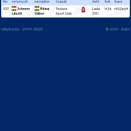
No.
versenyző
navigátor
Csapat
Autó
Kat.
Kupa
337
Schneer
Róma
Textura
Lada
H.3A
HIS,CezH
László
Gábor
Sport Club
2101
rallylive.hu - 2002-2026
© ervin - DuEn