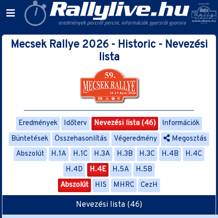
Mecsek Rallye 2026 - Historic - Nevezési
lista
Eredmények
Időterv
Nevezési lista (46)
Információk
Büntetések
Összehasonlítás
Végeredmény
Megosztás
Abszolút
H.1A
H.1C
H.3A
H.3B
H.3C
H.4B
H.4C
H.4D
H.4E
H.5A
H.5B
Abszolút
HIS
MHRC
CezH
Nevezési lista (46)