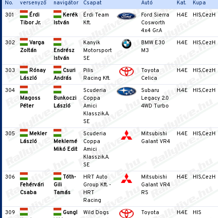
No.
versenyző
navigátor
Csapat
Autó
Kat.
Kupa
301
Érdi
Kerék
Érdi Team
Ford Sierra
H.4E
HIS,CezH
Tibor Jr.
István
Kft.
Cosworth
4x4 Gr.A
302
Varga
Kanyik
BMW E30
H.4E
HIS,CezH
Zoltán
Endrész
Motorsport
M3
István
SE
303
Rónay
Csuri
Pilis
Toyota
H.4E
HIS,CezH
László
András
Racing Kft.
Celica
304
Scuderia
Subaru
H.4E
HIS,CezH
Magoss
Bunkoczi
Coppa
Legacy 2.0
Péter
László
Amici
4WD Turbo
Klasszik.A.
SE
305
Mekler
Scuderia
Mitsubishi
H.4E
HIS,CezH
László
Meklerné
Coppa
Galant VR4
Mikó Edit
Amici
Klasszik.A.
SE
306
Tóth-
HRT Auto
Mitsubishi
H.4E
HIS,CezH
Fehérvári
Gili
Group Kft. -
Galant VR4
Csaba
Tamás
HRT
RS
Racing
309
Gungl
Wild Dogs
Toyota
H.4E
HIS