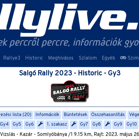
Rallye3
Historic
Meghívásos
Szlalom
Egyéb
Szim
Salgó Rally 2023 - Historic - Gy3
ezési lista (20)
Információk
Büntetések
Összehasonlítás
Vég
Gy4
Gy5
Gy6
1. szakasz
Gy7
Gy8
Gy9
Gy10
 Vizslás - Kazár - Somlyóbánya /1 9.15 km, Rajt: 2023. május 26.