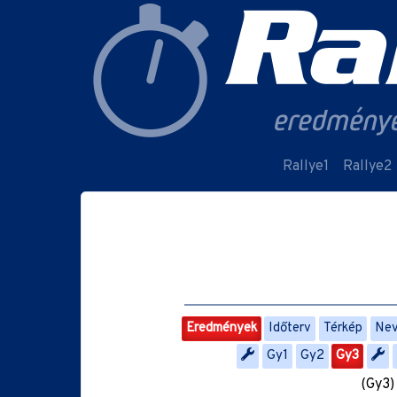
Rallye1
Rallye2
Eredmények
Időterv
Térkép
Nev
Gy1
Gy2
Gy3
(Gy3)