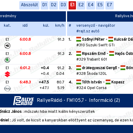
Abszolút
D1
D2
D3
E1
E2
E4
E5
E7
z eredmény
Rallylive.
kat.
idő
kül.
km/h
#
versenyző - navigátor
#rajt.sz autó
E1
6:00.8
91.3
1.
Szőnyi Péter
-
Kulcsár Dá
#310 Suzuki Swift GTi
E1
6:00.8
91.3
2.
Ripszám Ernő
-
Hajós Ödö
#329 Trabant 601
E1
6:01.2
+0.4
91.2
3.
dr.Megyaszai Gergő
-
Bón
+0.4
0.04
#328 Škoda 120L
E1
6:48.3
+47.5
80.7
4.
Tóth István
-
Kopasz
+47.1
5.19
#324 Opel Corsa
RallyeRádió - FM105,7 -
Információ (2)
ónácz János
: műszaki hiba miatt kiállni kényszerültek
ániel
: Jó volt, de kicsit a kanyarokban ellöttyent az üzemanyag, de ezen k