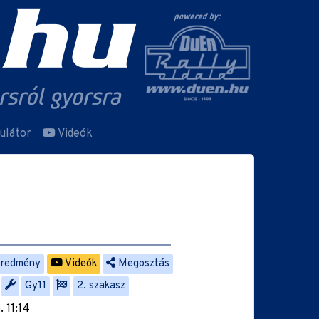
ulátor
Videók
eredmény
Videók
Megosztás
Gy11
2. szakasz
 11:14