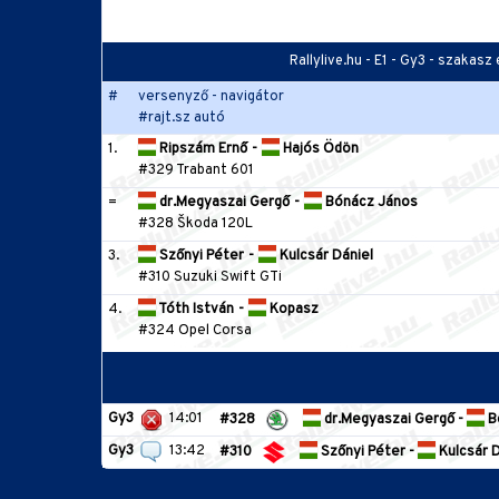
Rallylive.hu - E1 - Gy3 - szakas
#
versenyző - navigátor
#rajt.sz autó
1.
Ripszám Ernő
-
Hajós Ödön
#329 Trabant 601
=
dr.Megyaszai Gergő
-
Bónácz János
#328 Škoda 120L
3.
Szőnyi Péter
-
Kulcsár Dániel
#310 Suzuki Swift GTi
4.
Tóth István
-
Kopasz
#324 Opel Corsa
Gy3
14:01
#328
dr.Megyaszai Gergő -
B
Gy3
13:42
#310
Szőnyi Péter -
Kulcsár D