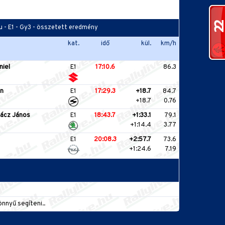
hu - E1 - Gy3 - összetett eredmény
kat.
idő
kül.
km/h
niel
E1
17:10.6
86.3
n
E1
17:29.3
+18.7
84.7
+18.7
0.76
ácz János
E1
18:43.7
+1:33.1
79.1
+1:14.4
3.77
E1
20:08.3
+2:57.7
73.6
+1:24.6
7.19
önnyű segíteni..