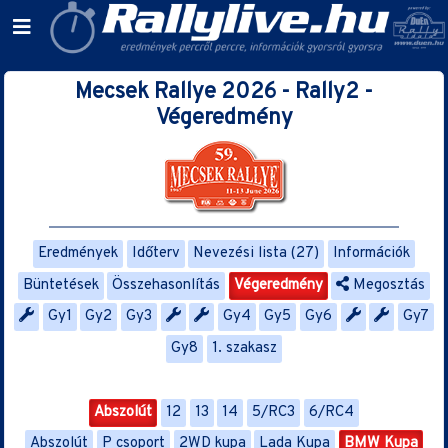
Mecsek Rallye 2026 - Rally2 -
Végeredmény
Eredmények
Időterv
Nevezési lista (27)
Információk
Büntetések
Összehasonlítás
Végeredmény
Megosztás
Gy1
Gy2
Gy3
Gy4
Gy5
Gy6
Gy7
Gy8
1. szakasz
Abszolút
12
13
14
5/RC3
6/RC4
Abszolút
P csoport
2WD kupa
Lada Kupa
BMW Kupa