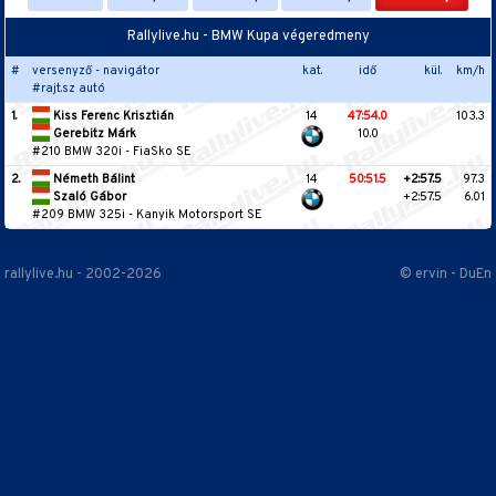
Rallylive.hu - BMW Kupa végeredmeny
#
versenyző - navigátor
kat.
idő
kül.
km/h
#rajt.sz autó
1.
Kiss Ferenc Krisztián
14
47:54.0
103.3
Gerebitz Márk
10.0
#210 BMW 320i
-
FiaSko SE
2.
Németh Bálint
14
50:51.5
+2:57.5
97.3
Szaló Gábor
+2:57.5
6.01
#209 BMW 325i
-
Kanyik Motorsport SE
rallylive.hu - 2002-2026
© ervin - DuEn